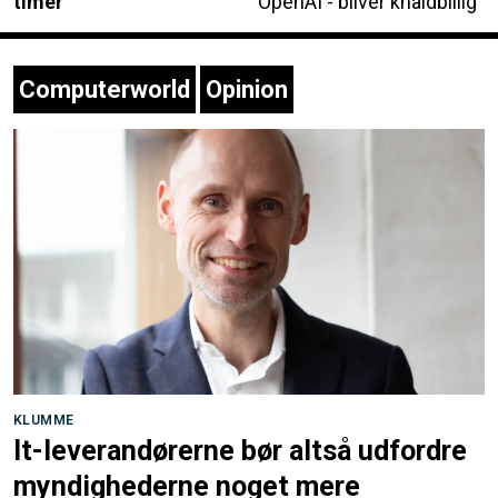
timer
OpenAI - bliver knaldbillig
Computerworld
Opinion
KLUMME
It-leverandørerne bør altså udfordre
myndighederne noget mere