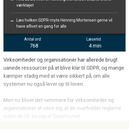
værktøjet
Læs hvilken GDPR-myte Henning Mortensen gerne vil
have aflivet en gang for alle
Antal ord
Læsetid
768
4 min
Virksomheder og organisationer har allerede brugt
uanede ressourcer på at blive klar til GDPR, og mange
kæmper stadig med at være sikkert på, om alle
systemer nu også lever op til loven.
Men nu bliver det nemmere for virksomheder og
organisationer at sikre sig, at de overholder reglerne
inden de får besøg af Datatilsynet.