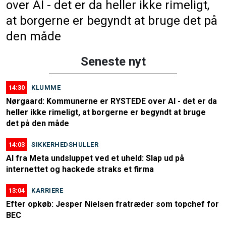
over AI - det er da heller ikke rimeligt,
at borgerne er begyndt at bruge det på
den måde
Seneste nyt
14:30
KLUMME
Nørgaard: Kommunerne er RYSTEDE over AI - det er da
heller ikke rimeligt, at borgerne er begyndt at bruge
det på den måde
14:03
SIKKERHEDSHULLER
AI fra Meta undsluppet ved et uheld: Slap ud på
internettet og hackede straks et firma
13:04
KARRIERE
Efter opkøb: Jesper Nielsen fratræder som topchef for
BEC