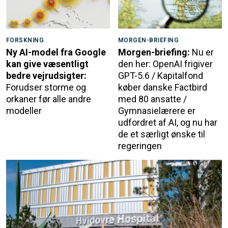
FORSKNING
MORGEN-BRIEFING
Ny AI-model fra Google
Morgen-briefing:
Nu er
kan give væsentligt
den her: OpenAI frigiver
bedre vejrudsigter:
GPT-5.6 / Kapitalfond
Forudser storme og
køber danske Factbird
orkaner før alle andre
med 80 ansatte /
modeller
Gymnasielærere er
udfordret af AI, og nu har
de et særligt ønske til
regeringen