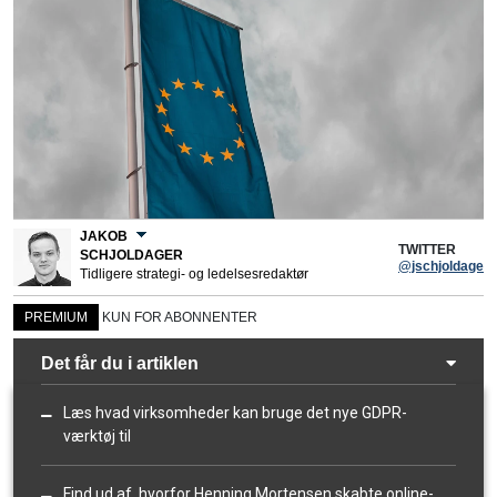
JAKOB
TWITTER
SCHJOLDAGER
@jschjoldager
Tidligere strategi- og ledelsesredaktør
PREMIUM
KUN FOR ABONNENTER
Det får du i artiklen
Læs hvad virksomheder kan bruge det nye GDPR-
værktøj til
Find ud af, hvorfor Henning Mortensen skabte online-