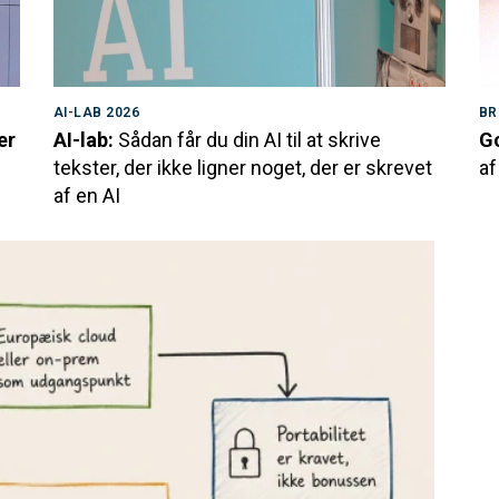
AI-LAB 2026
BR
er
AI-lab:
Sådan får du din AI til at skrive
Go
tekster, der ikke ligner noget, der er skrevet
af
af en AI