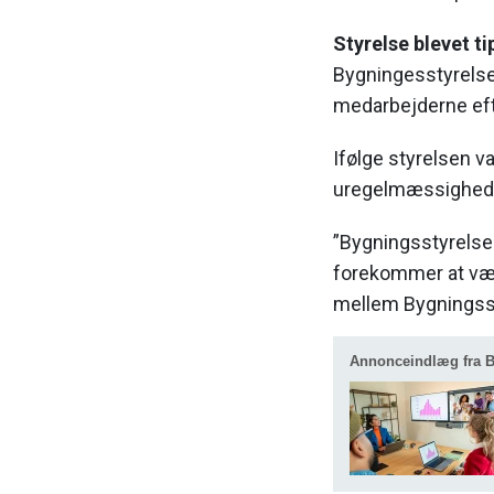
Styrelse blevet ti
Bygningesstyrelse
medarbejderne eft
Ifølge styrelsen v
uregelmæssighed
”Bygningsstyrelse
forekommer at vær
mellem Bygningsst
Annonceindlæg fra 