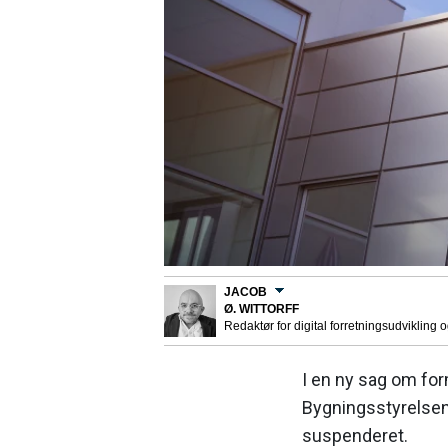
JACOB
Ø. WITTORFF
Redaktør for digital forretningsudvikling 
I en ny sag om for
Bygningsstyrelsen
suspenderet.