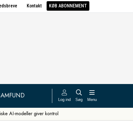
edsbreve
Kontakt
KØB ABONNEMENT
SAMFUND
Log ind
Søg
Menu
iske AI-modeller giver kontrol