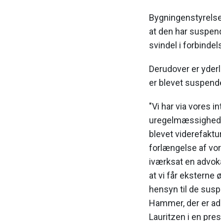
Bygningenstyrelse
at den har suspen
svindel i forbindel
Derudover er yderl
er blevet suspende
"Vi har via vores 
uregelmæssigheder
blevet viderefaktu
forlængelse af vo
iværksat en advoka
at vi får eksterne
hensyn til de sus
Hammer, der er ad
Lauritzen i en pr