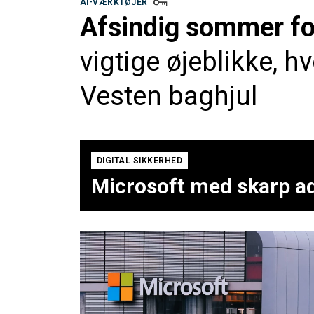
AI-VÆRKTØJER
Afsindig sommer for
vigtige øjeblikke, h
Vesten baghjul
DIGITAL SIKKERHED
Microsoft med skarp ad