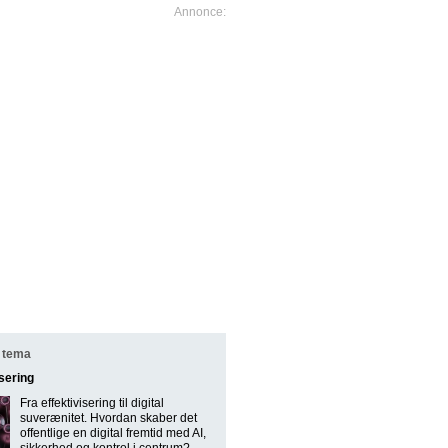
 tema
isering
Fra effektivisering til digital
suverænitet. Hvordan skaber det
offentlige en digital fremtid med AI,
sikkerhed og kontrol i centrum?