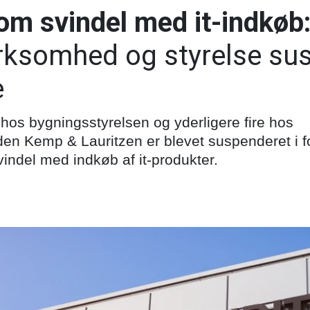
om svindel med it-indkøb
irksomhed og styrelse su
e
hos bygningsstyrelsen og yderligere fire hos
en Kemp & Lauritzen er blevet suspenderet i 
indel med indkøb af it-produkter.