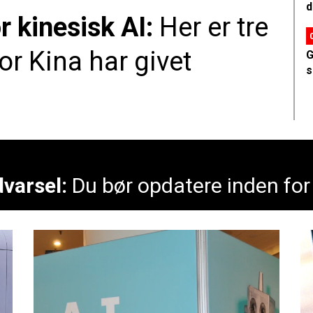
d
 kinesisk AI:
Her er tre
vor Kina har givet
G
s
varsel:
Du bør opdatere inden for