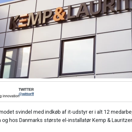
TWITTER
@wittorff
og innovation
modet svindel med indkøb af it-udstyr er i alt 12 medarb
 og hos Danmarks største el-installatør Kemp & Lauritze