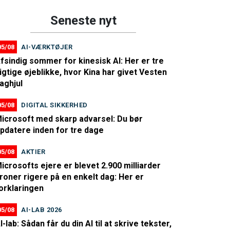
Seneste nyt
05/08
AI-VÆRKTØJER
fsindig sommer for kinesisk AI: Her er tre
igtige øjeblikke, hvor Kina har givet Vesten
aghjul
05/08
DIGITAL SIKKERHED
icrosoft med skarp advarsel: Du bør
pdatere inden for tre dage
05/08
AKTIER
icrosofts ejere er blevet 2.900 milliarder
roner rigere på en enkelt dag: Her er
orklaringen
05/08
AI-LAB 2026
I-lab: Sådan får du din AI til at skrive tekster,