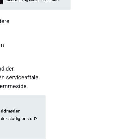
dere
om
ad der
n serviceaftale
hjemmeside.
bridmøder
aler stadig ens ud?