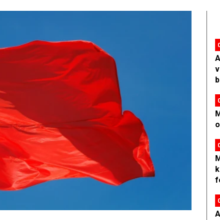
A
v
b
M
o
M
k
f
A