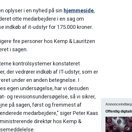
n oplyser i en nyhed på sin
hjemmeside
,
deret otte medarbejdere i en sag om
se indkøb af it-udstyr for 175.000 kroner.
igere fire personer hos Kemp & Lauritzen
ret i sagen.
interne kontrolsystemer konstateret
, der vedrører indkøb af IT-udstyr, som er
reret under en anden betegnelse. I
res egen undersøgelse, har vi desuden
t- og revisionsundersøgelse, så vi sikrer,
 øjne på sagen, først og fremmest af
Annonceindlæg
Offentlig digital
penderede medarbejdere," siger Peter Kaas
ministrerende direktør hos Kemp &
essemeddelelse.