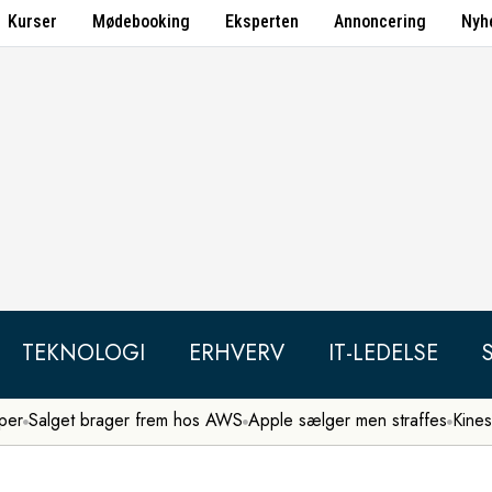
Kurser
Mødebooking
Eksperten
Annoncering
Nyh
TEKNOLOGI
ERHVERV
IT-LEDELSE
per
Salget brager frem hos AWS
Apple sælger men straffes
Kines