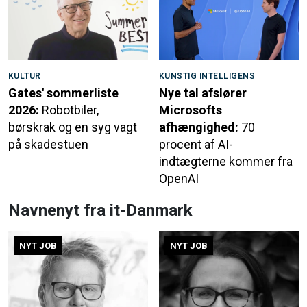
KULTUR
KUNSTIG INTELLIGENS
Gates' sommerliste
Nye tal afslører
2026:
Robotbiler,
Microsofts
børskrak og en syg vagt
afhængighed:
70
på skadestuen
procent af AI-
indtægterne kommer fra
OpenAI
Navnenyt fra it-Danmark
NYT JOB
NYT JOB