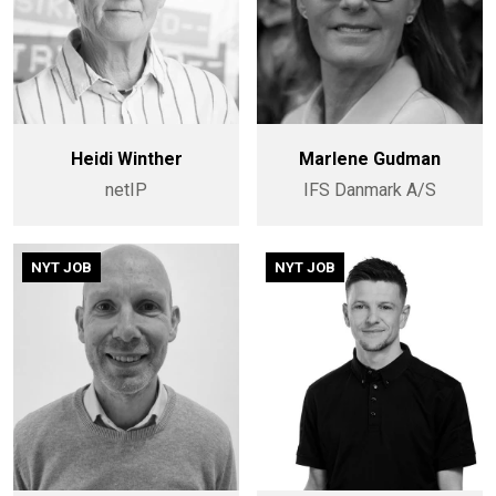
Heidi Winther
Marlene Gudman
netIP
IFS Danmark A/S
NYT JOB
NYT JOB