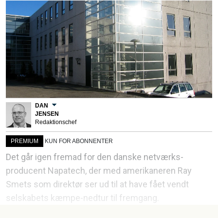
DAN
JENSEN
Redaktionschef
PREMIUM
KUN FOR ABONNENTER
Det går igen fremad for den danske netværks-
producent Napatech, der med amerikaneren Ray
Smets som direktør ser ud til at have fået vendt
selskabets kæmpe-nedtur til fremgang.