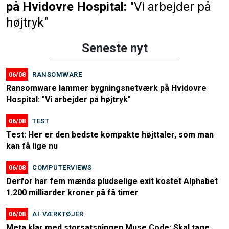
på Hvidovre Hospital:
"Vi arbejder på
højtryk"
Seneste nyt
06/08
RANSOMWARE
Ransomware lammer bygningsnetværk på Hvidovre
Hospital: "Vi arbejder på højtryk"
06/08
TEST
Test: Her er den bedste kompakte højttaler, som man
kan få lige nu
06/08
COMPUTERVIEWS
Derfor har fem mænds pludselige exit kostet Alphabet
1.200 milliarder kroner på få timer
06/08
AI-VÆRKTØJER
Meta klar med storsatsningen Muse Code: Skal tage