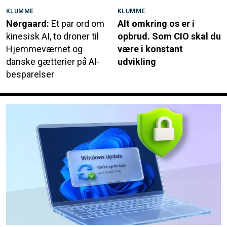
KLUMME
KLUMME
Nørgaard:
Et par ord om
Alt omkring os er i
kinesisk AI, to droner til
opbrud. Som CIO skal du
Hjemmeværnet og
være i konstant
danske gætterier på AI-
udvikling
besparelser