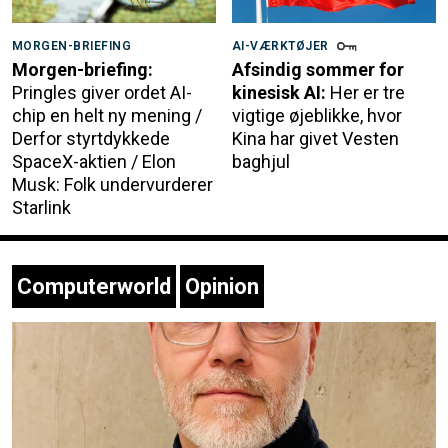
MORGEN-BRIEFING
AI-VÆRKTØJER
Morgen-briefing:
Afsindig sommer for
Pringles giver ordet AI-
kinesisk AI:
Her er tre
chip en helt ny mening /
vigtige øjeblikke, hvor
Derfor styrtdykkede
Kina har givet Vesten
SpaceX-aktien / Elon
baghjul
Musk: Folk undervurderer
Starlink
Computerworld
Opinion