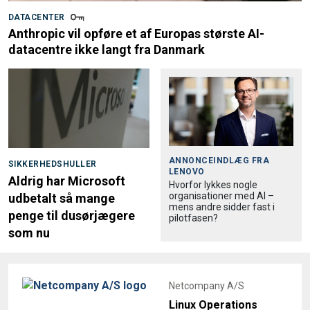
DATACENTER
Anthropic vil opføre et af Europas største AI-
datacentre ikke langt fra Danmark
ANNONCEINDLÆG FRA
SIKKERHEDSHULLER
LENOVO
Aldrig har Microsoft
Hvorfor lykkes nogle
organisationer med AI –
udbetalt så mange
mens andre sidder fast i
penge til dusørjægere
pilotfasen?
som nu
Netcompany A/S
Linux Operations