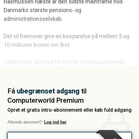
Rasmussen næste år den sidste mainframe hos
Danmarks største pensions- og
administrationsselskab.
Det vil fremover give en besparelse på mellem 5 og
10 millioner kroner om året.
Sådan lyder det fra ATP-CIO'en til Computerworld.
Få
ubegrænset adgang
til
Computerworld Premium
Opret et gratis intro-abonnement eller køb fuld adgang
Allerede abonnent?
Log ind her