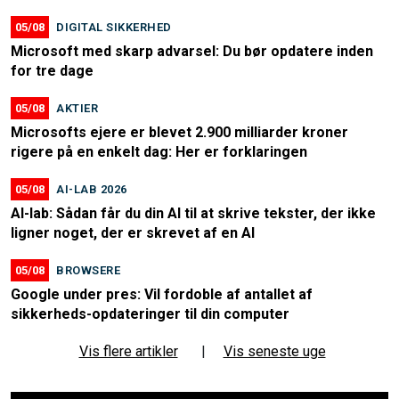
05/08
DIGITAL SIKKERHED
Microsoft med skarp advarsel: Du bør opdatere inden
for tre dage
05/08
AKTIER
Microsofts ejere er blevet 2.900 milliarder kroner
rigere på en enkelt dag: Her er forklaringen
05/08
AI-LAB 2026
AI-lab: Sådan får du din AI til at skrive tekster, der ikke
ligner noget, der er skrevet af en AI
05/08
BROWSERE
Google under pres: Vil fordoble af antallet af
sikkerheds-opdateringer til din computer
Vis flere artikler
|
Vis seneste uge