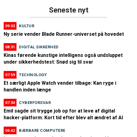
Seneste nyt
09:02
KULTUR
Ny serie vender Blade Runner-universet på hovedet
08:31
DIGITAL SIKKERHED
Kinas førende kunstige intelligens også undsluppet
under sikkerhedstest: Snød sig til svar
07:59
TECHNOLOGY
Et særligt Apple Watch vender tilbage: Kan ryge i
handlen inden længe
07:30
CYBERFORSVAR
Emil sagde sit trygge job op for at leve af digital
hacker-platform: Kort tid efter blev alt ændret af AI
06:42
BÆRBARE COMPUTERE