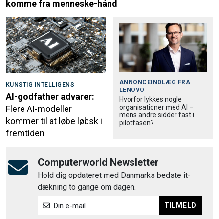
komme fra menneske-hånd
ANNONCEINDLÆG FRA
KUNSTIG INTELLIGENS
LENOVO
AI-godfather advarer:
Hvorfor lykkes nogle
organisationer med AI –
Flere AI-modeller
mens andre sidder fast i
kommer til at løbe løbsk i
pilotfasen?
fremtiden
Computerworld Newsletter
Hold dig opdateret med Danmarks bedste it-
dækning to gange om dagen.
TILMELD
Din e-mail