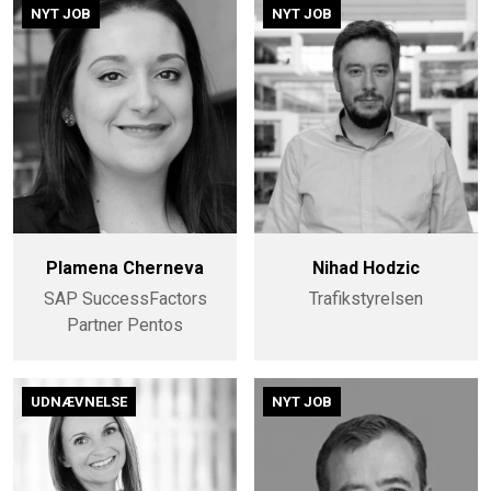
NYT JOB
NYT JOB
Plamena Cherneva
Nihad Hodzic
SAP SuccessFactors
Trafikstyrelsen
Partner Pentos
UDNÆVNELSE
NYT JOB