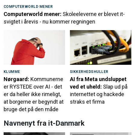
COMPUTERWORLD MENER
Computerworld mener:
Skoleeleverne er blevet it-
svigtet i årevis - nu kommer regningen
KLUMME
SIKKERHEDSHULLER
Nørgaard:
Kommunerne
AI fra Meta undsluppet
er RYSTEDE over AI - det
ved et uheld:
Slap ud på
er da heller ikke rimeligt,
internettet og hackede
at borgerne er begyndt at
straks et firma
bruge det på den måde
Navnenyt fra it-Danmark