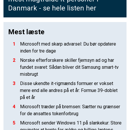
Danmark - se hele listen her
Mest læste
1
Microsoft med skarp advarsel: Du bør opdatere
inden for tre dage
2
Norske efterforskere skiller fjernsyn ad og har
fundet svaret: Sådan bliver dit Samsung smart-tv
misbrugt
3
Disse ukendte it-rigmænds formuer er vokset
mere end alle andres på et år: Formue 39-doblet
på et år
4
Microsoft træder på bremsen: Sætter nu grænser
for de ansattes tokenforbrug
5
Microsoft sender Windows 11 på slankekur: Store
gevinster at hente for ældre og billige laptops