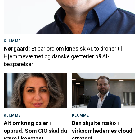
KLUMME
Nørgaard:
Et par ord om kinesisk AI, to droner til
Hjemmeværnet og danske gætterier på AI-
besparelser
KLUMME
KLUMME
Alt omkring os er i
Den skjulte risiko i
opbrud. Som CIO skal du
virksomhedernes cloud-
være i konstant
strategi