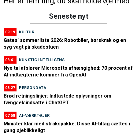
Her er fem ting, du skal holde øje med
Seneste nyt
09:19
KULTUR
Gates' sommerliste 2026: Robotbiler, børskrak og en
syg vagt på skadestuen
08:41
KUNSTIG INTELLIGENS
Nye tal afslører Microsofts afhængighed: 70 procent af
AI-indtægterne kommer fra OpenAI
08:27
PERSONDATA
Brød retningslinjer: Indtastede oplysninger om
fængselsindsatte i ChatGPT
07:58
AI-VÆRKTØJER
Minister klar med strakspakke: Disse AI-tiltag sættes i
gang øjeblikkeligt