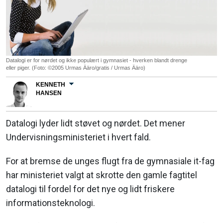
Datalogi er for nørdet og ikke populært i gymnasiet - hverken blandt drenge
eller piger. (Foto: ©2005 Urmas Ääro/gratis / Urmas Ääro)
KENNETH
HANSEN
Datalogi lyder lidt støvet og nørdet. Det mener
Undervisningsministeriet i hvert fald.
For at bremse de unges flugt fra de gymnasiale it-fag
har ministeriet valgt at skrotte den gamle fagtitel
datalogi til fordel for det nye og lidt friskere
informationsteknologi.