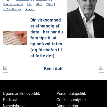
Seneste måned
|
I år
|
2022
|
2021
|
Vis alt
2020 eller før
|
Din virksomhed
er afhængig af
data - her har du
fem tips til at
højne kvaliteten
(og få chefen til
at fatte det)
Kenn Buhl
Ugens artikel-overblik
Persondatapolitik
Podcast
Cookie-samtykke
Nyhedsbreve
Annoncering