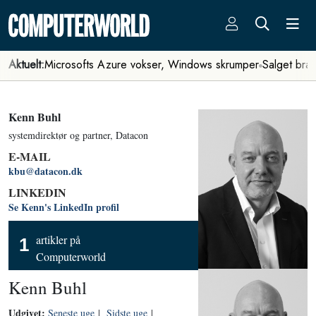
Aktuelt:
Microsofts Azure vokser, Windows skrumper
Salget bra
Kenn Buhl
systemdirektør og partner, Datacon
E-MAIL
kbu@datacon.dk
LINKEDIN
Se Kenn's LinkedIn profil
artikler på
1
Computerworld
Kenn Buhl
Udgivet:
Seneste uge
|
Sidste uge
|