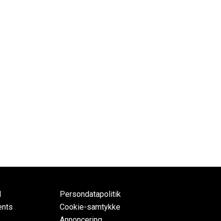
d
Persondatapolitik
ents
Cookie-samtykke
Annoncering