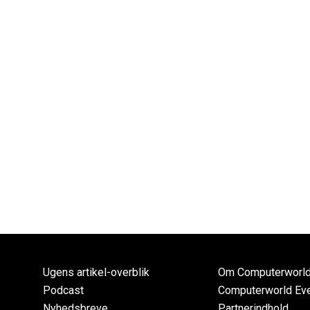
Ugens artikel-overblik
Om Computerworl
Podcast
Computerworld Ev
Nyhedsbreve
Partnerindhold