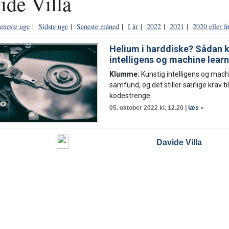
ide Villa
eneste uge
|
Sidste uge
|
Seneste måned
|
I år
|
2022
|
2021
|
2020 eller f
Helium i harddiske? Sådan k
intelligens og machine lear
Klumme:
Kunstig intelligens og mach
samfund, og det stiller særlige krav t
kodestrenge.
05. oktober 2022 kl. 12.20 |
læs
»
Davide Villa