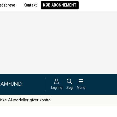
edsbreve
Kontakt
KØB ABONNEMENT
SAMFUND
Log ind
Søg
Menu
iske AI-modeller giver kontrol