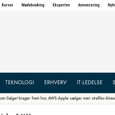
Kurser
Mødebooking
Eksperten
Annoncering
Nyh
TEKNOLOGI
ERHVERV
IT-LEDELSE
per
Salget brager frem hos AWS
Apple sælger men straffes
Kines