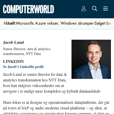
Aktuelt:
Microsofts Azure vokser, Windows skrumper
Salget bra
Jacob Lund
Senior Director, data & analytics
transformation, NTT Data
LINKEDIN
Se Jacob's LinkedIn profil
Jacob Lund er senior director for data &
analytics transformation hos NTT Data,
hvor han rådgiver virksomheder om at
navigere i et stadigt mere komplekst og hybridt datalandskab.
Hans fokus er at designe og operationalisere dataplatforme, der går
på tværs af SAP og andre moderne cloud-platforme – og sikre, at
arkitektur, governance og organisation hænger sammen, så data og