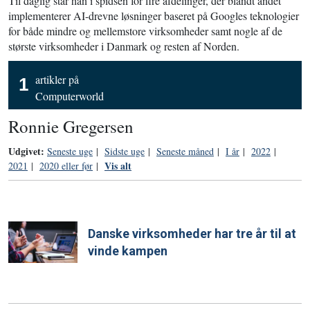
Til daglig står han i spidsen for fire afdelinger, der blandt andet
implementerer AI-drevne løsninger baseret på Googles teknologier
for både mindre og mellemstore virksomheder samt nogle af de
største virksomheder i Danmark og resten af Norden.
artikler på
1
Computerworld
Ronnie Gregersen
Udgivet:
Seneste uge
|
Sidste uge
|
Seneste måned
|
I år
|
2022
|
Vis alt
2021
|
2020 eller før
|
Danske virksomheder har tre år til at
vinde kampen