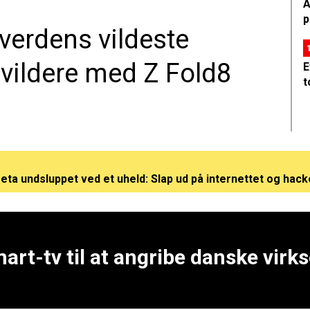
A
p
erdens vildeste
ildere med Z Fold8
E
t
Meta undsluppet ved et uheld: Slap ud på internettet og hack
pkøb: Jesper Nielsen fratræder som topchef for BEC
r kinesiske DeepSeek pludselig sine token-priser betragt
art-tv til at angribe danske vir