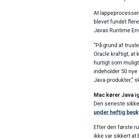
At lappeprocessen 
blevet fundet fler
Javas Runtime Env
"På grund af trusl
Oracle kraftigt, a
hurtigt som muligt
indeholder 50 nye 
Java-produkter," s
Mac kører Java i
Den seneste sikke
under heftig besk
Efter den første r
ikke var sikkert a