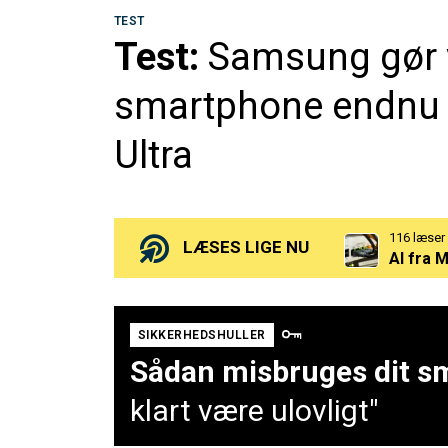
TEST
Test:
Samsung gør v
smartphone endnu v
Ultra
116 læser
AI fra 
87 læser
LÆSES LIGE NU
Efter o
68 læser
Nu hæve
SIKKERHEDSHULLER
Sådan misbruges dit sm
klart være ulovligt"