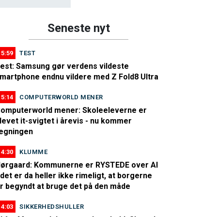
Seneste nyt
15:59
TEST
est: Samsung gør verdens vildeste
martphone endnu vildere med Z Fold8 Ultra
15:14
COMPUTERWORLD MENER
omputerworld mener: Skoleeleverne er
levet it-svigtet i årevis - nu kommer
egningen
14:30
KLUMME
ørgaard: Kommunerne er RYSTEDE over AI
 det er da heller ikke rimeligt, at borgerne
r begyndt at bruge det på den måde
14:03
SIKKERHEDSHULLER