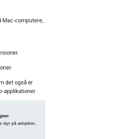
 på Mac-computere,
rsioner.
oner.
om det også er
eb-applikationer
gien
e styr på adoption,