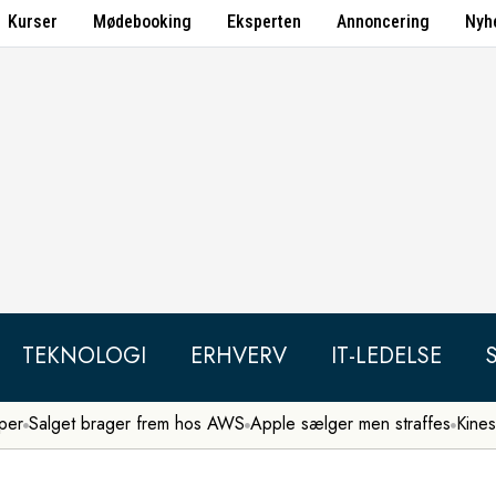
Kurser
Mødebooking
Eksperten
Annoncering
Nyh
TEKNOLOGI
ERHVERV
IT-LEDELSE
per
Salget brager frem hos AWS
Apple sælger men straffes
Kines