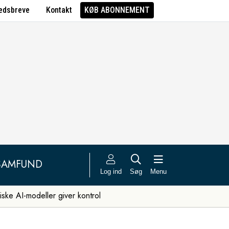
edsbreve
Kontakt
KØB ABONNEMENT
SAMFUND
Log ind
Søg
Menu
iske AI-modeller giver kontrol