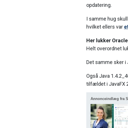
opdatering.
I samme hug skull
hvilket ellers var
e
Her lukker Oracle
Helt overordnet lu
Det samme sker i J
Også Java 1.4.2_40
tilfældet i JavaFX 
Annonceindlæg fra S