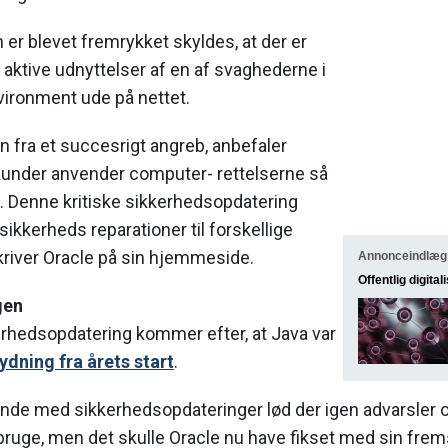
er blevet fremrykket skyldes, at der er
e aktive udnyttelser af en af svaghederne i
ironment ude på nettet.
en fra et succesrigt angreb, anbefaler
t kunder anvender computer- rettelserne så
. Denne kritiske sikkerhedsopdatering
sikkerheds reparationer til forskellige
kriver Oracle på sin hjemmeside.
Annonceindlæg
Offentlig digital
gen
rhedsopdatering kommer efter, at Java var
ydning fra årets start
.
unde med sikkerhedsopdateringer lød der igen advarsler 
t bruge, men det skulle Oracle nu have fikset med sin fr