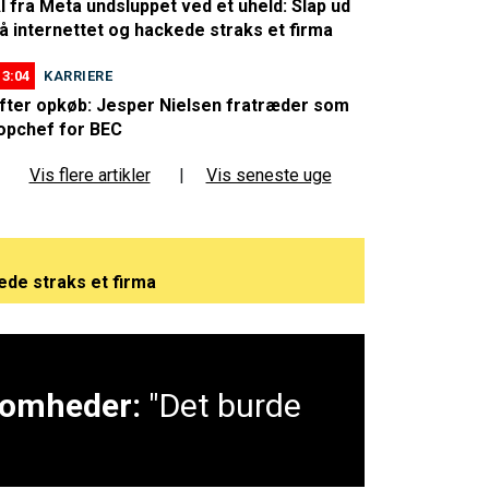
I fra Meta undsluppet ved et uheld: Slap ud
å internettet og hackede straks et firma
13:04
KARRIERE
fter opkøb: Jesper Nielsen fratræder som
opchef for BEC
Vis flere artikler
|
Vis seneste uge
ede straks et firma
eligt - kan være et afgørende vendepunkt
ksomheder:
"Det burde