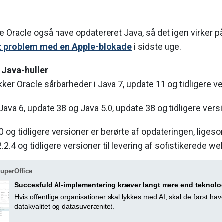
e Oracle også have opdatereret Java, så det igen virker
t problem med en Apple-blokade
i sidste uge.
 Java-huller
kker Oracle sårbarheder i Java 7, update 11 og tidligere ve
ava 6, update 38 og Java 5.0, update 38 og tidligere versi
 og tidligere versioner er berørte af opdateringen, liges
2.2.4 og tidligere versioner til levering af sofistikerede w
uperOffice
Succesfuld AI-implementering kræver langt mere end teknolo
Hvis offentlige organisationer skal lykkes med AI, skal de først hav
datakvalitet og datasuverænitet.