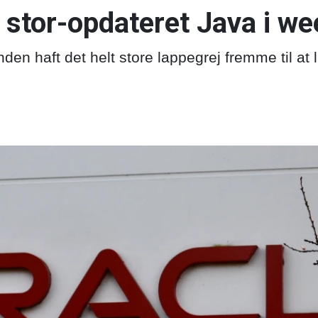
r stor-opdateret Java i w
en haft det helt store lappegrej fremme til at lu