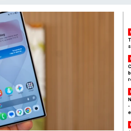
T
s
C
b
r
N
-
e