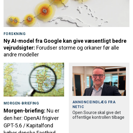
FORSKNING
Ny AI-model fra Google kan give væsentligt bedre
vejrudsigter:
Forudser storme og orkaner før alle
andre modeller
ANNONCEINDLÆG FRA
MORGEN-BRIEFING
NETIC
Morgen-briefing:
Nu er
Open Source skal give det
offentlige kontrollen tilbage
den her: OpenAI frigiver
GPT-5.6 / Kapitalfond
køber danske Factbird