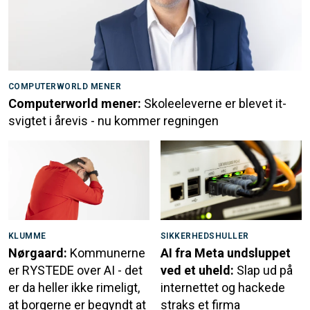
COMPUTERWORLD MENER
Computerworld mener:
Skoleeleverne er blevet it-
svigtet i årevis - nu kommer regningen
KLUMME
SIKKERHEDSHULLER
Nørgaard:
Kommunerne
AI fra Meta undsluppet
er RYSTEDE over AI - det
ved et uheld:
Slap ud på
er da heller ikke rimeligt,
internettet og hackede
at borgerne er begyndt at
straks et firma