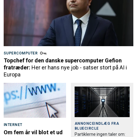
SUPERCOMPUTER
Topchef for den danske supercomputer Gefion
fratræder:
Her er hans nye job - satser stort på AI i
Europa
ANNONCEINDLÆG FRA
INTERNET
BLUECIRCLE
Om fem år vil blot et ud
Partiklerne ingen taler om: