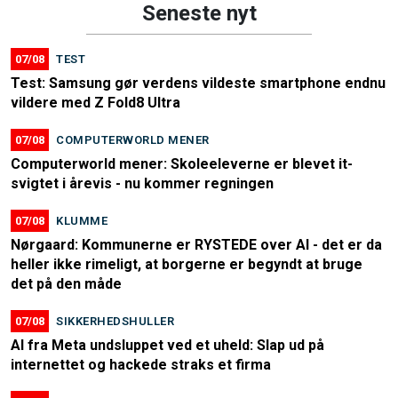
Seneste nyt
07/08
TEST
Test: Samsung gør verdens vildeste smartphone endnu
vildere med Z Fold8 Ultra
07/08
COMPUTERWORLD MENER
Computerworld mener: Skoleeleverne er blevet it-
svigtet i årevis - nu kommer regningen
07/08
KLUMME
Nørgaard: Kommunerne er RYSTEDE over AI - det er da
heller ikke rimeligt, at borgerne er begyndt at bruge
det på den måde
07/08
SIKKERHEDSHULLER
AI fra Meta undsluppet ved et uheld: Slap ud på
internettet og hackede straks et firma