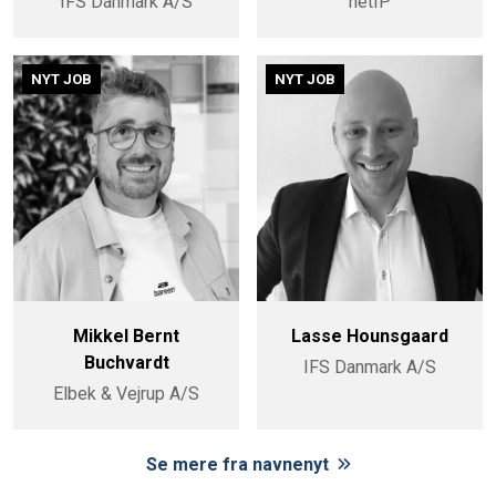
IFS Danmark A/S
netIP
NYT JOB
NYT JOB
Mikkel Bernt
Lasse Hounsgaard
Buchvardt
IFS Danmark A/S
Elbek & Vejrup A/S
Se mere fra navnenyt