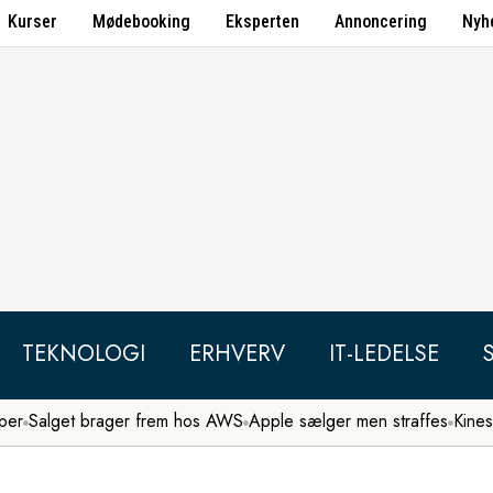
Kurser
Mødebooking
Eksperten
Annoncering
Nyh
TEKNOLOGI
ERHVERV
IT-LEDELSE
per
Salget brager frem hos AWS
Apple sælger men straffes
Kines