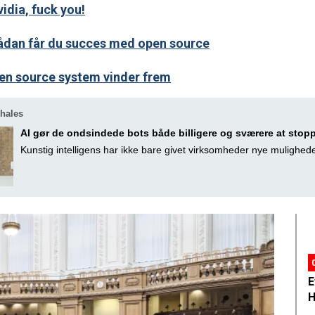
idia, fuck you!
Sådan får du succes med open source
pen source system vinder frem
hales
AI gør de ondsindede bots både billigere og sværere at stop
Kunstig intelligens har ikke bare givet virksomheder nye mulighede
E
H