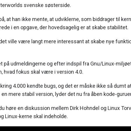
terworlds svenske søsterside.
 på, at han ikke mente, at udviklerne, som biddrager til ker
rede i en opgave, der hovedsagelig er at skabe stabilitet.
det ville være langt mere interessant at skabe nye funkti
et på udmeldingerne og efter indspil fra Gnu/Linux-miljøe
 hvad fokus skal være i version 4.0.
kring 4.000 kendte bugs, og det er måske ikke så dumt at
 en mere stabil version, lyder det nu fra åben kode-gurue
 du høre en diskussion mellem Dirk Hohndel og Linux Tor
g Linux-kerne skal indeholde.