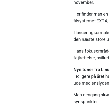
november.
Her finder man en 
filsystemet EXT4, 
I lanceringsomtale
den næste store ud
Hans fokusområder 
fejlrettelse, hvilke
Nye toner fra Lin
Tidligere på året 
ude med enslydend
Men dengang skød 
synspunkter.