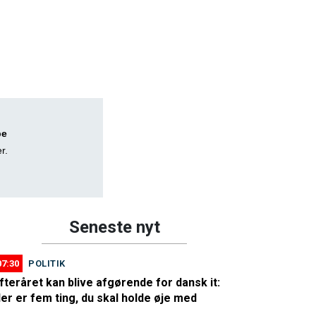
pe
r.
Seneste nyt
07:30
POLITIK
fteråret kan blive afgørende for dansk it:
er er fem ting, du skal holde øje med