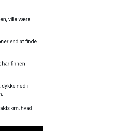
nen, ville være
oner end at finde
t har finnen
 dykke ned i
n.
valds om, hvad