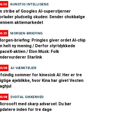
06:50
KUNSTIG INTELLIGENS
n stribe af Googles AI-superstjerner
orlader pludselig skuden: Sender chokbølge
ennem aktiemarkedet
06:25
MORGEN-BRIEFING
orgen-briefing: Pringles giver ordet AI-chip
n helt ny mening / Derfor styrtdykkede
paceX-aktien / Elon Musk: Folk
ndervurderer Starlink
05/08
AI-VÆRKTØJER
fsindig sommer for kinesisk AI: Her er tre
igtige øjeblikke, hvor Kina har givet Vesten
aghjul
05/08
DIGITAL SIKKERHED
icrosoft med skarp advarsel: Du bør
pdatere inden for tre dage