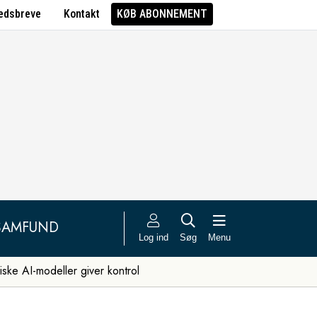
edsbreve
Kontakt
KØB ABONNEMENT
SAMFUND
Log ind
Søg
Menu
iske AI-modeller giver kontrol