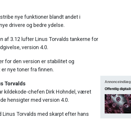
stribe nye funktioner blandt andet i
nye drivere og bedre ydelse.
n af 3.12 lufter Linus Torvalds tankerne for
givelse, version 4.0.
for den version er stabilitet og
t er nye toner fra finnen.
Annonceindlæg
us Torvalds
Offentlig digital
har kildekode-chefen Dirk Hohndel, været
e hensigter med version 4.0.
Linus Torvalds med skarpt efter hans