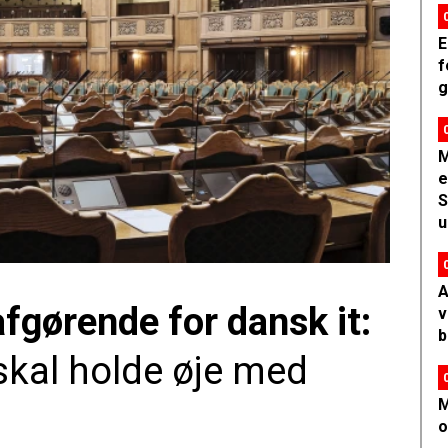
E
f
g
M
e
S
u
A
afgørende for dansk it:
v
b
 skal holde øje med
M
o