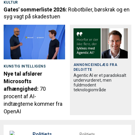
KULTUR
Gates' sommerliste 2026:
Robotbiler, børskrak og en
syg vagt på skadestuen
ANNONCEINDLÆG FRA
KUNSTIG INTELLIGENS
DELOITTE
Nye tal afslører
Agentic AI er et paradoksalt
undervurderet, men
Microsofts
fuldmodent
afhængighed:
70
teknologiområde
procent af AI-
indtægterne kommer fra
OpenAI
Politiets