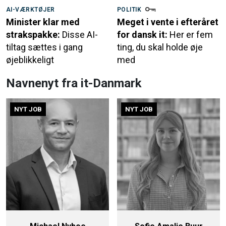
AI-VÆRKTØJER
POLITIK
Minister klar med
Meget i vente i efteråret
strakspakke:
Disse AI-
for dansk it:
Her er fem
tiltag sættes i gang
ting, du skal holde øje
øjeblikkeligt
med
Navnenyt fra it-Danmark
NYT JOB
NYT JOB