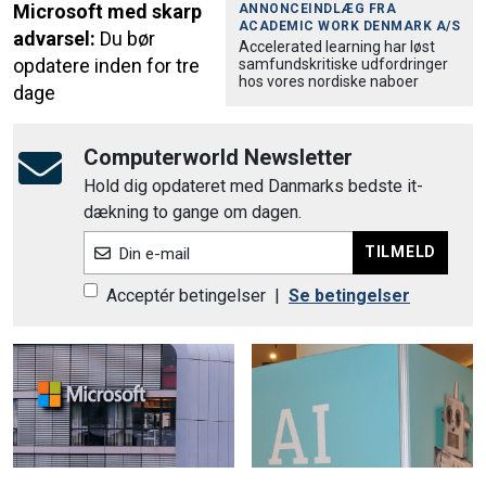
Microsoft med skarp
ANNONCEINDLÆG FRA
ACADEMIC WORK DENMARK A/S
advarsel:
Du bør
Accele­rated learning har løst
opdatere inden for tre
samfund­skri­tiske udfordringer
hos vores nordiske naboer
dage
Computerworld Newsletter
Hold dig opdateret med Danmarks bedste it-
dækning to gange om dagen.
TILMELD
Din e-mail
Acceptér betingelser
|
Se betingelser