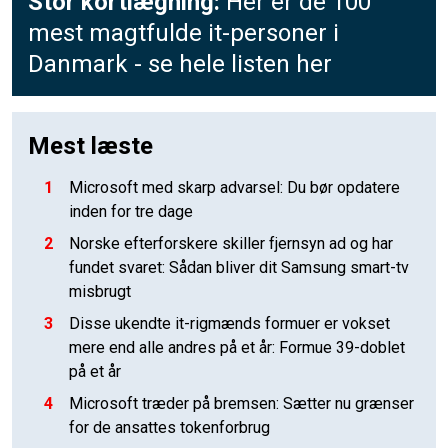
Stor kortlægning:
Her er de 100
mest magtfulde it-personer i
Danmark - se hele listen her
Mest læste
1
Microsoft med skarp advarsel: Du bør opdatere
inden for tre dage
2
Norske efterforskere skiller fjernsyn ad og har
fundet svaret: Sådan bliver dit Samsung smart-tv
misbrugt
3
Disse ukendte it-rigmænds formuer er vokset
mere end alle andres på et år: Formue 39-doblet
på et år
4
Microsoft træder på bremsen: Sætter nu grænser
for de ansattes tokenforbrug