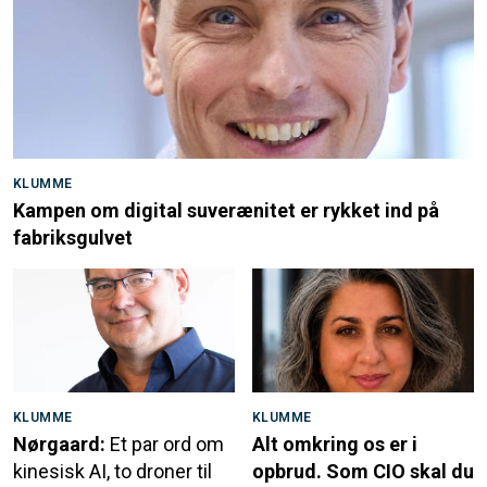
KLUMME
Kampen om digital suverænitet er rykket ind på
fabriksgulvet
KLUMME
KLUMME
Nørgaard:
Et par ord om
Alt omkring os er i
kinesisk AI, to droner til
opbrud. Som CIO skal du