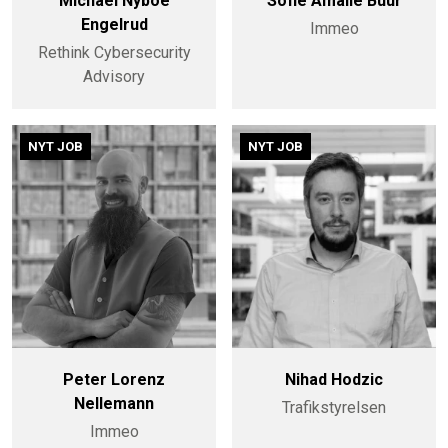
Michael Nyboe
Sofie Amalie Buur
Engelrud
Immeo
Rethink Cybersecurity
Advisory
NYT JOB
NYT JOB
Peter Lorenz
Nihad Hodzic
Nellemann
Trafikstyrelsen
Immeo