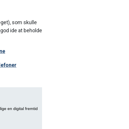
get), som skulle
god ide at beholde
one
lefoner
lige en digital fremtid