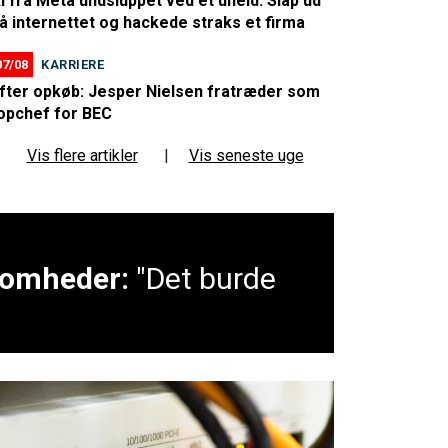
I fra Meta undsluppet ved et uheld: Slap ud
å internettet og hackede straks et firma
07/08
KARRIERE
fter opkøb: Jesper Nielsen fratræder som
opchef for BEC
Vis flere artikler
|
Vis seneste uge
ksomheder:
"Det burde