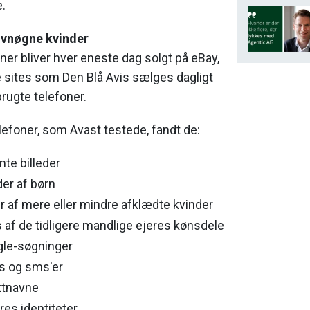
.
alvnøgne kvinder
ner bliver hver eneste dag solgt på eBay,
 sites som Den Blå Avis sælges dagligt
ugte telefoner.
lefoner, som Avast testede, fandt de:
te billeder
der af børn
er af mere eller mindre afklædte kvinder
s af de tidligere mandlige ejeres kønsdele
gle-søgninger
s og sms'er
ktnavne
eres identiteter