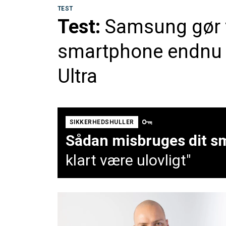
TEST
Test:
Samsung gør v
smartphone endnu v
Ultra
SIKKERHEDSHULLER
Sådan misbruges dit sm
klart være ulovligt"