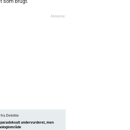
gt som brugt.
ra Deloitte
t paradoksalt undervurderet, men
nologiområde