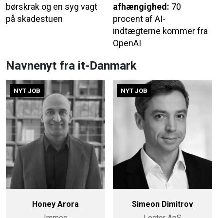
børskrak og en syg vagt
afhængighed:
70
på skadestuen
procent af AI-
indtægterne kommer fra
OpenAI
Navnenyt fra it-Danmark
NYT JOB
NYT JOB
Honey Arora
Simeon Dimitrov
Immeo
Lector ApS