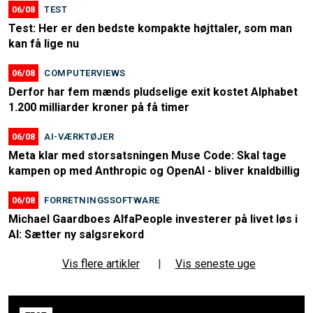
06/08
TEST
Test: Her er den bedste kompakte højttaler, som man
kan få lige nu
06/08
COMPUTERVIEWS
Derfor har fem mænds pludselige exit kostet Alphabet
1.200 milliarder kroner på få timer
06/08
AI-VÆRKTØJER
Meta klar med storsatsningen Muse Code: Skal tage
kampen op med Anthropic og OpenAI - bliver knaldbillig
06/08
FORRETNINGSSOFTWARE
Michael Gaardboes AlfaPeople investerer på livet løs i
AI: Sætter ny salgsrekord
Vis flere artikler
|
Vis seneste uge