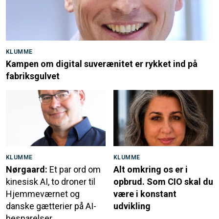
KLUMME
Kampen om digital suverænitet er rykket ind på
fabriksgulvet
KLUMME
KLUMME
Nørgaard:
Et par ord om
Alt omkring os er i
kinesisk AI, to droner til
opbrud. Som CIO skal du
Hjemmeværnet og
være i konstant
danske gætterier på AI-
udvikling
besparelser