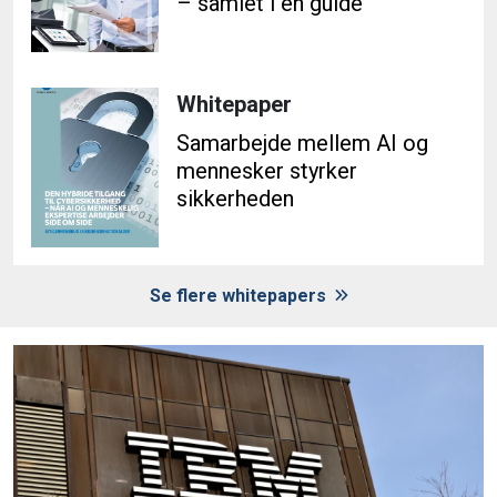
– samlet i én guide
Whitepaper
Samarbejde mellem AI og
mennesker styrker
sikkerheden
Se flere whitepapers