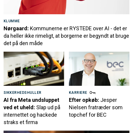
KLUMME
Nørgaard:
Kommunerne er RYSTEDE over AI - det er
da heller ikke rimeligt, at borgerne er begyndt at bruge
det på den måde
SIKKERHEDSHULLER
KARRIERE
AI fra Meta undsluppet
Efter opkøb:
Jesper
ved et uheld:
Slap ud på
Nielsen fratræder som
internettet og hackede
topchef for BEC
straks et firma