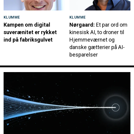
KLUMME
KLUMME
Kampen om digital
Nørgaard:
Et par ord om
suverænitet er rykket
kinesisk AI, to droner til
ind på fabriksgulvet
Hjemmeværnet og
danske gætterier på AI-
besparelser