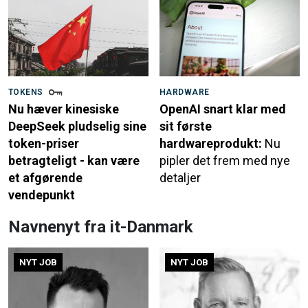
TOKENS
HARDWARE
Nu hæver kinesiske
OpenAI snart klar med
DeepSeek pludselig sine
sit første
token-priser
hardwareprodukt:
Nu
betragteligt - kan være
pipler det frem med nye
et afgørende
detaljer
vendepunkt
Navnenyt fra it-Danmark
NYT JOB
NYT JOB