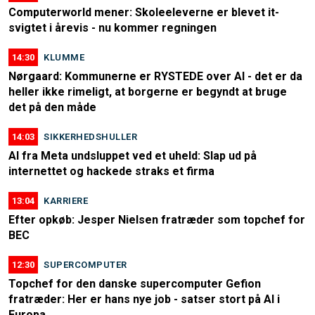
Computerworld mener: Skoleeleverne er blevet it-
svigtet i årevis - nu kommer regningen
14:30
KLUMME
Nørgaard: Kommunerne er RYSTEDE over AI - det er da
heller ikke rimeligt, at borgerne er begyndt at bruge
det på den måde
14:03
SIKKERHEDSHULLER
AI fra Meta undsluppet ved et uheld: Slap ud på
internettet og hackede straks et firma
13:04
KARRIERE
Efter opkøb: Jesper Nielsen fratræder som topchef for
BEC
12:30
SUPERCOMPUTER
Topchef for den danske supercomputer Gefion
fratræder: Her er hans nye job - satser stort på AI i
Europa