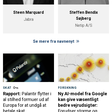
Steen Marquard
Steffen Bendix
Søjberg
Jabra
Netip A/S
Se mere fra navnenyt
SKAT
FORSKNING
Rapport:
Palantir flytter i
Ny AI-model fra Google
al stilhed formuer ud af
kan give væsentligt
Europa for at undgå at
bedre vejrudsigter:
betale skat
Forudser storme og