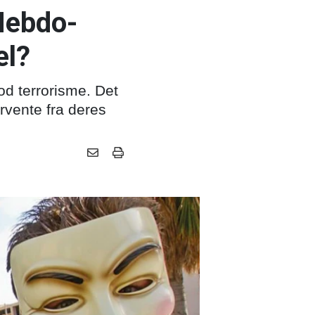
Hebdo-
el?
od terrorisme. Det
rvente fra deres