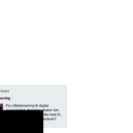
 tema
isering
Fra effektivisering til digital
suverænitet. Hvordan skaber det
offentlige en digital fremtid med AI,
sikkerhed og kontrol i centrum?