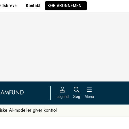
edsbreve
Kontakt
KØB ABONNEMENT
SAMFUND
Log ind
Søg
Menu
iske AI-modeller giver kontrol