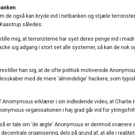
banken
om de også kan bryde ind i netbanken og stjæle terrorist
n Kaastrup således:
tille mig, at terroristerne har syet deres penge ind i mad
ke sig adgang i stort set alle systemer, så kan de nok 
orestiller han sig, at de ofte politisk motiverede Anonym
lesskaber med de mere 'almindelige' hackere, som typis
f Anomymous erklærer i sin indledende video, at Charlie 
nonymous-organisationen i høj grad går ind for ytringsfri
gså er tale om 'de ægte' Anonymous er derimod sværere at
ecentrale organisering, dels på grund af, at alle i realite