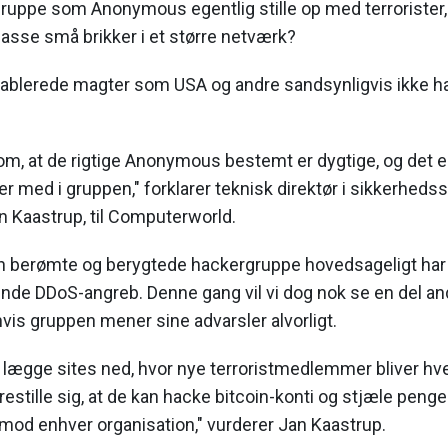
ruppe som Anonymous egentlig stille op med terrorister,
asse små brikker i et større netværk?
blerede magter som USA og andre sandsynligvis ikke har 
l om, at de rigtige Anonymous bestemt er dygtige, og det
 er med i gruppen," forklarer teknisk direktør i sikkerhed
n Kaastrup, til Computerworld.
n berømte og berygtede hackergruppe hovedsageligt har 
de DDoS-angreb. Denne gang vil vi dog nok se en del an
is gruppen mener sine advarsler alvorligt.
t lægge sites ned, hvor nye terroristmedlemmer bliver hve
stille sig, at de kan hacke bitcoin-konti og stjæle penge. 
 mod enhver organisation," vurderer Jan Kaastrup.