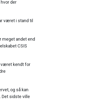
 hvor der
været i stand til
 er meget andet end
sselskabet CSIS
været kendt for
dre
rvet, og så kan
Det sidste ville