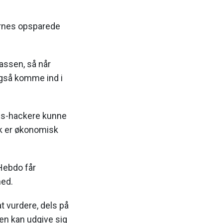
ernes opsparede
rassen, så når
også komme ind i
ous-hackere kunne
k er økonomisk
Hebdo får
hed.
 vurdere, dels på
ten kan udgive sig