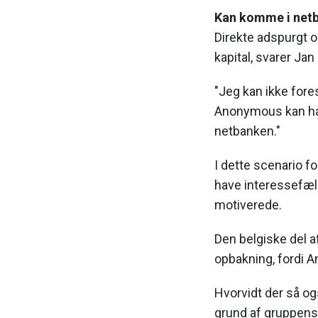
Kan komme i net
Direkte adspurgt 
kapital, svarer Ja
"Jeg kan ikke fores
Anonymous kan hac
netbanken."
I dette scenario f
have interessefæl
motiverede.
Den belgiske del a
opbakning, fordi A
Hvorvidt der så o
grund af gruppens d