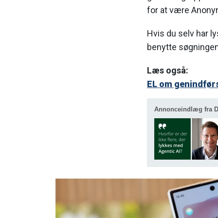
for at være Anon
Hvis du selv har ly
benytte søgninge
Læs også:
EL om genindførs
Annonceindlæg fra De