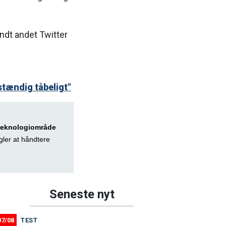
andt andet Twitter
stændig tåbeligt"
 teknologiområde
gler at håndtere
Seneste nyt
07/08
TEST