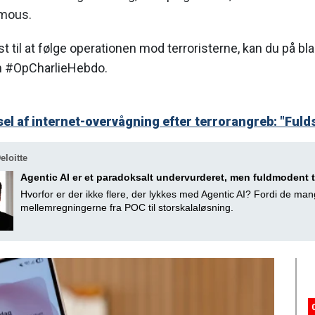
ymous.
st til at følge operationen mod terroristerne, kan du på bl
n #OpCharlieHebdo.
el af internet-overvågning efter terrorangreb: "Fuld
loitte
Agentic AI er et paradoksalt undervurderet, men fuldmodent
Hvorfor er der ikke flere, der lykkes med Agentic AI? Fordi de man
mellemregningerne fra POC til storskalaløsning.