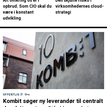
Alt omkring os er i
Den skjulte risiko i
opbrud. Som CIO skal du
virksomhedernes cloud-
være i konstant
strategi
udvikling
OFFENTLIG IT
Kombit søger ny leverandør til centralt