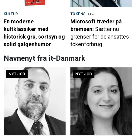
KULTUR
TOKENS
En moderne
Microsoft træder på
kultklassiker med
bremsen:
Sætter nu
historisk gru, sortsyn og
grænser for de ansattes
solid galgenhumor
tokenforbrug
Navnenyt fra it-Danmark
NYT JOB
NYT JOB