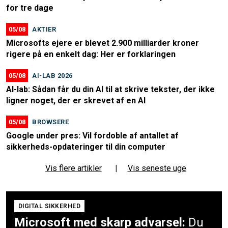
for tre dage
05/08
AKTIER
Microsofts ejere er blevet 2.900 milliarder kroner
rigere på en enkelt dag: Her er forklaringen
05/08
AI-LAB 2026
AI-lab: Sådan får du din AI til at skrive tekster, der ikke
ligner noget, der er skrevet af en AI
05/08
BROWSERE
Google under pres: Vil fordoble af antallet af
sikkerheds-opdateringer til din computer
Vis flere artikler
|
Vis seneste uge
DIGITAL SIKKERHED
Microsoft med skarp advarsel:
Du