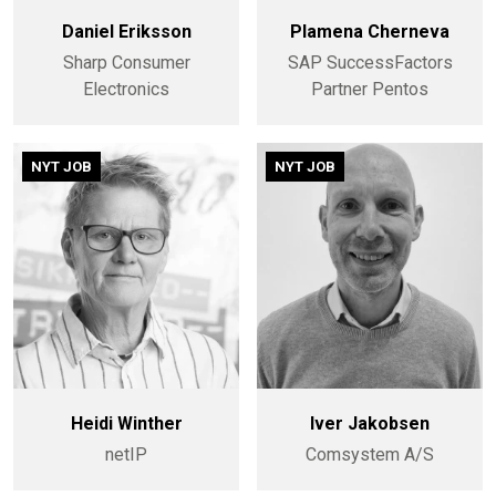
Daniel Eriksson
Plamena Cherneva
Sharp Consumer
SAP SuccessFactors
Electronics
Partner Pentos
NYT JOB
NYT JOB
Heidi Winther
Iver Jakobsen
netIP
Comsystem A/S