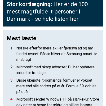
Stor kortlægning:
Her er de 100
mest magtfulde it-personer i
Danmark - se hele listen her
Mest læste
1
Norske efterforskere skiller fjernsyn ad og har
fundet svaret: Sådan bliver dit Samsung smart-tv
misbrugt
2
Microsoft med skarp advarsel: Du bør opdatere
inden for tre dage
3
Disse ukendte it-rigmænds formuer er vokset
mere end alle andres på et år: Formue 39-doblet
på et år
4
Microsoft sender Windows 11 på slankekur: Store
gevinster at hente for ældre og billige laptops