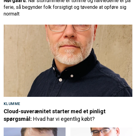
Nørgaard:
Når storrummene er tomme og halvlederne er på
ferie, så begynder folk forsigtigt og tøvende at opføre sig
normalt
KLUMME
Cloud-suverænitet starter med et pinligt
spørgsmål:
Hvad har vi egentlig købt?