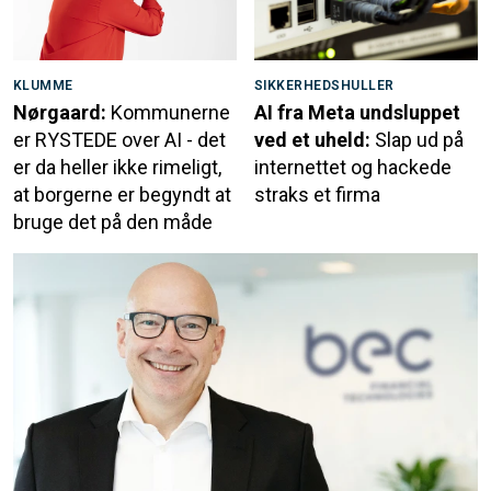
KLUMME
SIKKERHEDSHULLER
Nørgaard:
Kommunerne
AI fra Meta undsluppet
er RYSTEDE over AI - det
ved et uheld:
Slap ud på
er da heller ikke rimeligt,
internettet og hackede
at borgerne er begyndt at
straks et firma
bruge det på den måde