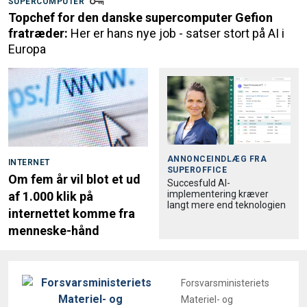
SUPERCOMPUTER
Topchef for den danske supercomputer Gefion
fratræder:
Her er hans nye job - satser stort på AI i
Europa
ANNONCEINDLÆG FRA
INTERNET
SUPEROFFICE
Om fem år vil blot et ud
Succesfuld AI-
implementering kræver
af 1.000 klik på
langt mere end teknologien
internettet komme fra
menneske-hånd
Forsvarsministeriets
Materiel- og