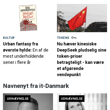
KULTUR
TOKENS
Urban fantasy fra
Nu hæver kinesiske
øverste hylde:
En af de
DeepSeek pludselig sine
mest underholdende
token-priser
serier i flere år
betragteligt - kan være
et afgørende
vendepunkt
Navnenyt fra it-Danmark
UDNÆVNELSE
UDNÆVNELSE