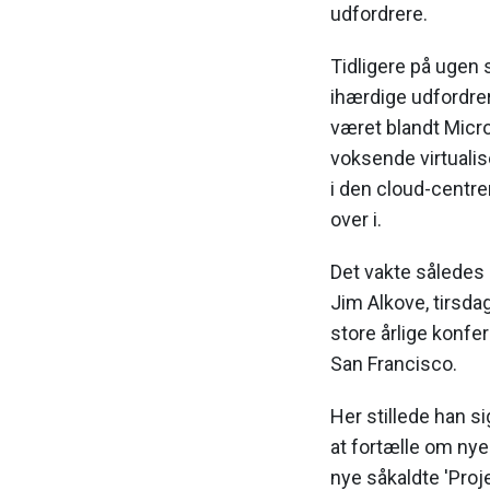
udfordrere.
Tidligere på ugen
ihærdige udfordrer
været blandt Micr
voksende virtualis
i den cloud-centr
over i.
Det vakte således e
Jim Alkove, tirsd
store årlige konfer
San Francisco.
Her stillede han 
at fortælle om ny
nye såkaldte 'Proje