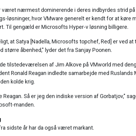
ar været nærmest dominerende i deres indbyrdes strid på
ings-løsninger, hvor VMware generelt er kendt for at køre m
t. Til gengæld er Microsofts Hyper-v løsning billigere.
ligt, at Satya [Nadella, Microsofts topchef, Red] er ved a
 større åbenhed," lyder det fra Sanjay Poonen.
e tilstedeværelsen af Jim Alkove på VMworld med deng
ent Ronald Reagan indledte samarbejde med Ruslands M
den kolde krig.
e Reagan. Så er jeg den indiske version af Gorbatjov," s
crosoft-manden.
g
fra sidste år har da også været markant.