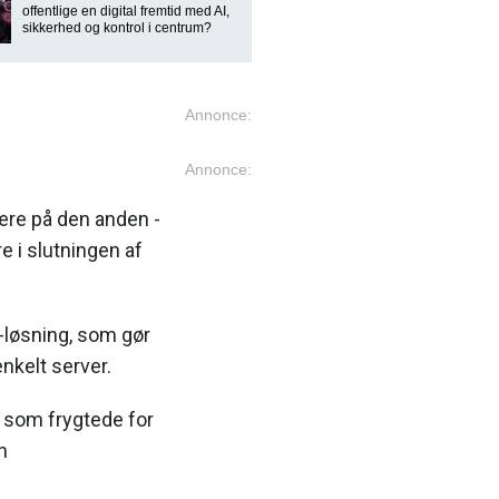
offentlige en digital fremtid med AI,
sikkerhed og kontrol i centrum?
Annonce:
Annonce:
re på den anden -
re i slutningen af
-løsning, som gør
nkelt server.
, som frygtede for
n