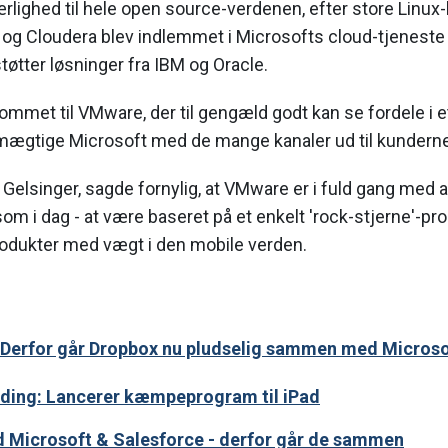
ærlighed til hele open source-verdenen, efter store Linu
og Cloudera blev indlemmet i Microsofts cloud-tjeneste 
tøtter løsninger fra IBM og Oracle.
kommet til VMware, der til gengæld godt kan se fordele i e
ægtige Microsoft med de mange kanaler ud til kunderne
Gelsinger, sagde fornylig, at VMware er i fuld gang med
 som i dag - at være baseret på et enkelt 'rock-stjerne'-p
produkter med vægt i den mobile verden.
Derfor går Dropbox nu pludselig sammen med Microso
nding: Lancerer kæmpeprogram til iPad
d Microsoft & Salesforce - derfor går de sammen