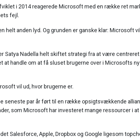
fviklet i 2014 reagerede Microsoft med en række ret ma
ets fejl.
 en helt anden lyd. Og grunden er ganske klar: Microsoft vil
r Satya Nadella helt skiftet strategi fra at være centrer
et at handle om at få sluset brugerne over i Microsofts 
rosoft vil ud, hvor brugerne er.
 de seneste par år ført til en række opsigtsvækkende allia
nder, som Microsoft har investeret mange ressourcer i a
ndet Salesforce, Apple, Dropbox og Google ligesom topch