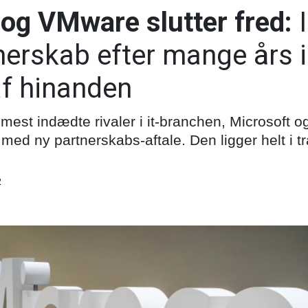
 og VMware slutter fred:
tnerskab efter mange års
af hinanden
 mest indædte rivaler i it-branchen, Microsoft o
med ny partnerskabs-aftale. Den ligger helt i t
2