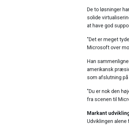
De to løsninger h
solide virtualiser
at have god suppor
"Det er meget tyde
Microsoft over mod
Han sammenligned
amerikansk præsid
som afslutning på 
"Du er nok den høj
fra scenen til Mi
Markant udviklin
Udviklingen alene 