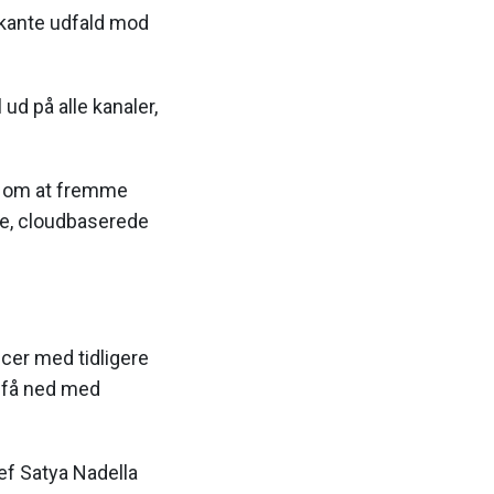
rkante udfald mod
 ud på alle kanaler,
et om at fremme
nye, cloudbaserede
ncer med tidligere
t få ned med
ef Satya Nadella