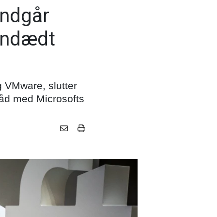
Indgår
 indædt
g VMware, slutter
råd med Microsofts