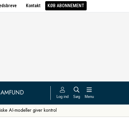
edsbreve
Kontakt
KØB ABONNEMENT
SAMFUND
Log ind
Søg
Menu
iske AI-modeller giver kontrol