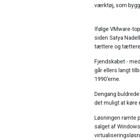
værktøj, som bygg
Ifølge VMware-top
siden Satya Nadell
tættere og tætte
Fjendskabet - med
går ellers langt ti
1990'erne.
Dengang buldrede 
det muligt at køre
Løsningen ramte pl
salget af Windows
virtualiseringsløsn