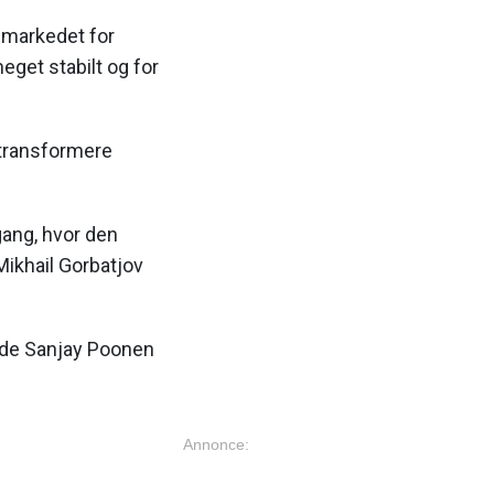
 markedet for
eget stabilt og for
t transformere
ang, hvor den
ikhail Gorbatjov
agde Sanjay Poonen
Annonce: