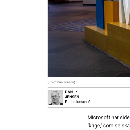
(Foto: Dan Jensen)
DAN
JENSEN
Redaktionschef
Microsoft har siden
'krige,' som sels