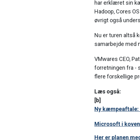
har erklæret sin k
Hadoop, Cores OS 
øvrigt også unders
Nu er turen altså 
samarbejde med m
VMwares CEO, Pat 
forretningen fra -
flere forskellige 
Læs også:
[b]
Ny kæmpeaftale: 
Microsoft i kove
Her er planen me