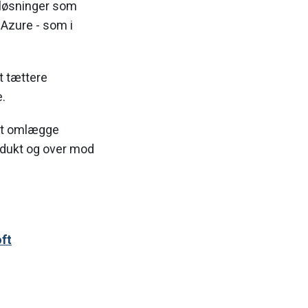
x-løsninger som
Azure - som i
t tættere
.
 at omlægge
rodukt og over mod
ft