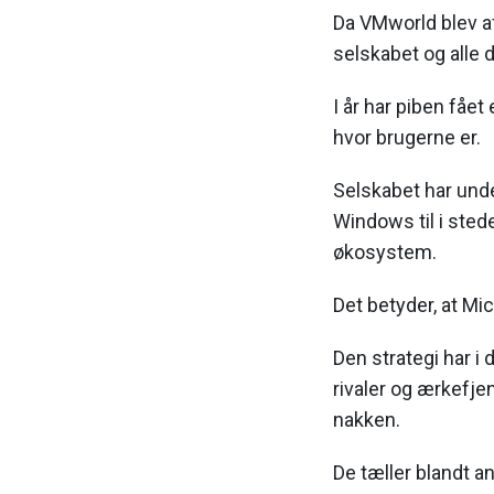
Da VMworld blev a
selskabet og alle d
I år har piben fået
hvor brugerne er.
Selskabet har unde
Windows til i sted
økosystem.
Det betyder, at Mic
Den strategi har i
rivaler og ærkefje
nakken.
De tæller blandt a