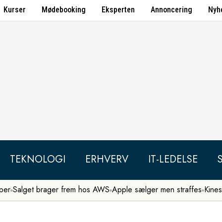
Kurser
Mødebooking
Eksperten
Annoncering
Nyh
TEKNOLOGI
ERHVERV
IT-LEDELSE
per
Salget brager frem hos AWS
Apple sælger men straffes
Kines