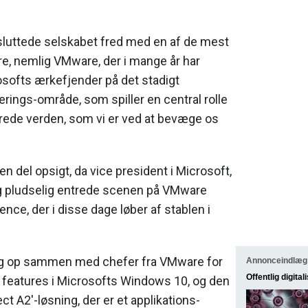
 sluttede selskabet fred med en af de mest
e, nemlig VMware, der i mange år har
osofts ærkefjender på det stadigt
erings-område, som spiller en central rolle
erede verden, som vi er ved at bevæge os
n del opsigt, da vice president i Microsoft,
ag pludselig entrede scenen på VMware
ence, der i disse dage løber af stablen i
sig op sammen med chefer fra VMware for
Annonceindlæg
Offentlig digital
e features i Microsofts Windows 10, og den
ct A2'-løsning, der er et applikations-