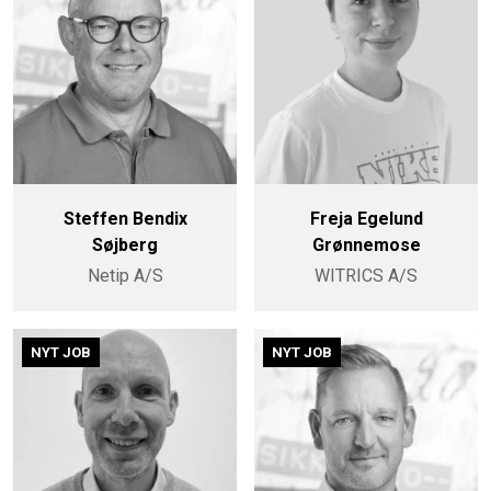
Steffen Bendix
Freja Egelund
Søjberg
Grønnemose
Netip A/S
WITRICS A/S
NYT JOB
NYT JOB