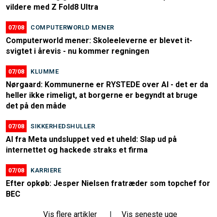
vildere med Z Fold8 Ultra
07/08
COMPUTERWORLD MENER
Computerworld mener: Skoleeleverne er blevet it-
svigtet i årevis - nu kommer regningen
07/08
KLUMME
Nørgaard: Kommunerne er RYSTEDE over AI - det er da
heller ikke rimeligt, at borgerne er begyndt at bruge
det på den måde
07/08
SIKKERHEDSHULLER
AI fra Meta undsluppet ved et uheld: Slap ud på
internettet og hackede straks et firma
07/08
KARRIERE
Efter opkøb: Jesper Nielsen fratræder som topchef for
BEC
Vis flere artikler
|
Vis seneste uge