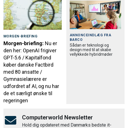
ANNONCEINDLÆG FRA
MORGEN-BRIEFING
BARCO
Morgen-briefing:
Nu er
Sådan er teknologi og
design med til at skabe
den her: OpenAI frigiver
vellykkede hybridmøder
GPT-5.6 / Kapitalfond
køber danske Factbird
med 80 ansatte /
Gymnasielærere er
udfordret af AI, og nu har
de et særligt ønske til
regeringen
Computerworld Newsletter
Hold dig opdateret med Danmarks bedste it-