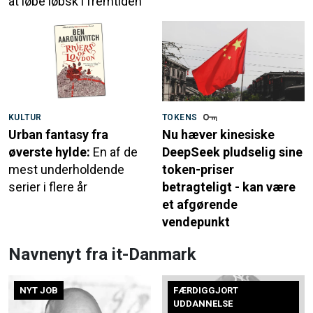
at løbe løbsk i fremtiden
KULTUR
TOKENS
Urban fantasy fra
Nu hæver kinesiske
øverste hylde:
En af de
DeepSeek pludselig sine
mest underholdende
token-priser
serier i flere år
betragteligt - kan være
et afgørende
vendepunkt
Navnenyt fra it-Danmark
NYT JOB
FÆRDIGGJORT
UDDANNELSE