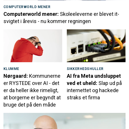
COMPUTERWORLD MENER
Computerworld mener:
Skoleeleverne er blevet it-
svigtet i årevis - nu kommer regningen
KLUMME
SIKKERHEDSHULLER
Nørgaard:
Kommunerne
AI fra Meta undsluppet
er RYSTEDE over AI - det
ved et uheld:
Slap ud på
er da heller ikke rimeligt,
internettet og hackede
at borgerne er begyndt at
straks et firma
bruge det på den måde