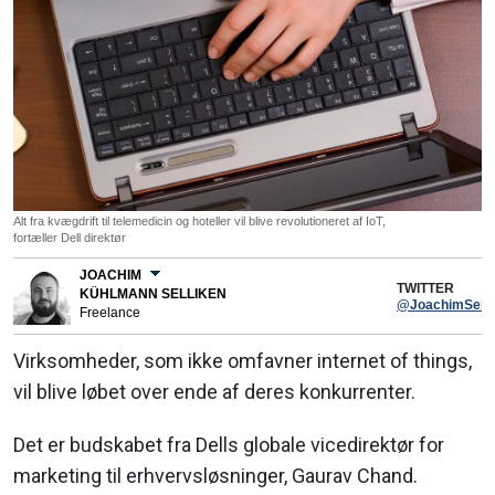
Alt fra kvægdrift til telemedicin og hoteller vil blive revolutioneret af IoT,
fortæller Dell direktør
JOACHIM
TWITTER
KÜHLMANN SELLIKEN
@JoachimSelli
Freelance
Virksomheder, som ikke omfavner internet of things,
vil blive løbet over ende af deres konkurrenter.
Det er budskabet fra Dells globale vicedirektør for
marketing til erhvervsløsninger, Gaurav Chand.