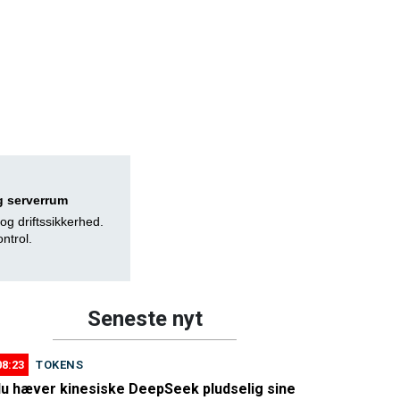
og serverrum
 og driftssikkerhed.
ntrol.
Seneste nyt
08:23
TOKENS
u hæver kinesiske DeepSeek pludselig sine