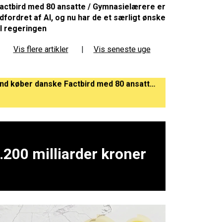
actbird med 80 ansatte / Gymnasielærere er
dfordret af AI, og nu har de et særligt ønske
il regeringen
Vis flere artikler
|
Vis seneste uge
Morgen-briefing: Nu er den her: OpenAI frigiver GPT-5.6 / Kapitalfond køber danske Factbird med 80 ansatte / Gymnasielærere er udfordret af AI, og nu har de et særligt ønske til regeringen
u
Ny AI-model fra Google kan give væsentligt bedre vejrudsigter: Forudser storme og orkaner før alle andre modeller
.200 milliarder kroner