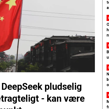
t
a
O
h
n
B
u
N
b
 DeepSeek pludselig
o
tragteligt - kan være
M
f