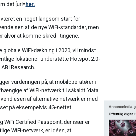
m det [url=
her.
 været en noget langsom start for
vendelsen af de nye WiFi-standarder, men
r alvor at komme skred i tingene.
 globale WiFi-dækning i 2020, vil mindst
entlige lokationer understøtte Hotspot 2.0-
er ABI Research.
ger vurderingen på, at mobiloperatører i
fhængige af WiFi-netværk til såkaldt "data
anvendlesen af alternative netværk er med
sset på eksempelvis 4G-nettet.
Annonceindlæg
Offentlig digital
 WiFi Certified Passpoint, der især er
lige WiFi-netværk, er idéen, at