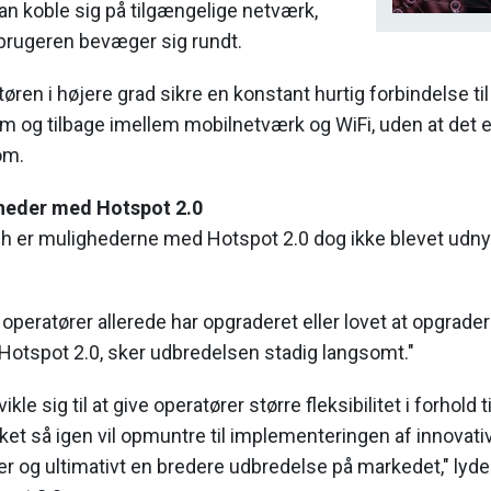
n koble sig på tilgængelige netværk,
rugeren bevæger sig rundt.
ren i højere grad sikre en konstant hurtig forbindelse til
em og tilbage imellem mobilnetværk og WiFi, uden at det 
om.
heder med Hotspot 2.0
h er mulighederne med Hotspot 2.0 dog ikke blevet udnytt
peratører allerede har opgraderet eller lovet at opgrad
 Hotspot 2.0, sker udbredelsen stadig langsomt."
ikle sig til at give operatører større fleksibilitet i forhold 
vilket så igen vil opmuntre til implementeringen af innovati
r og ultimativt en bredere udbredelse på markedet," lyde