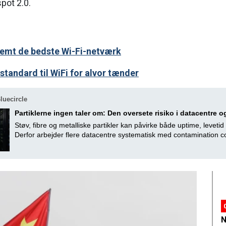
pot 2.0.
nemt de bedste Wi-Fi-netværk
standard til WiFi for alvor tænder
luecircle
Partiklerne ingen taler om: Den oversete risiko i datacentre 
Støv, fibre og metalliske partikler kan påvirke både uptime, levetid
Derfor arbejder flere datacentre systematisk med contamination co
N