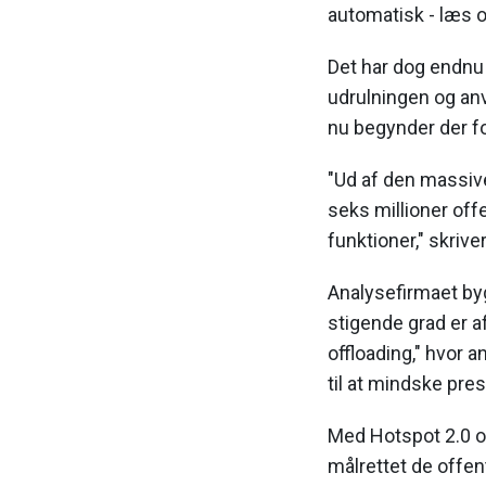
automatisk - læs o
Det har dog endnu
udrulningen og an
nu begynder der fo
"Ud af den massive
seks millioner off
funktioner," skriv
Analysefirmaet byg
stigende grad er a
offloading," hvor 
til at mindske pre
Med Hotspot 2.0 og
målrettet de offent