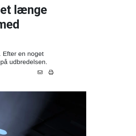
ret længe
 med
. Efter en noget
t på udbredelsen.