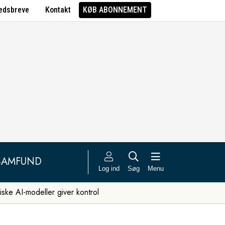
edsbreve
Kontakt
KØB ABONNEMENT
SAMFUND
Log ind
Søg
Menu
iske AI-modeller giver kontrol