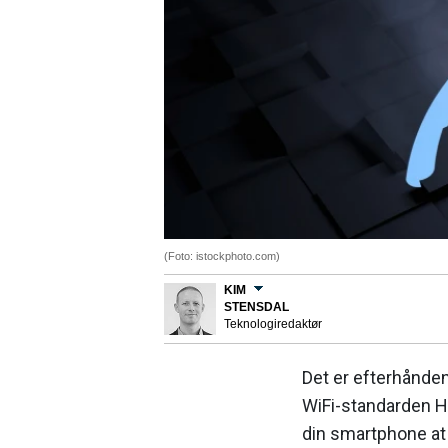
(Foto: istockphoto.com)
KIM
STENSDAL
Teknologiredaktør
Det er efterhånden
WiFi-standarden Ho
din smartphone at 