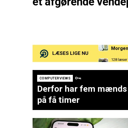
et afgørende vende
193 læser
128 læser
LÆSES LIGE NU
Test: H
127 læser
COMPUTERVIEWS
Derfor har fem mænds p
på få timer