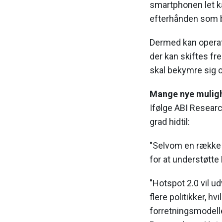
smartphonen let ka
efterhånden som b
Dermed kan operatø
der kan skiftes fr
skal bekymre sig 
Mange nye mulig
Ifølge ABI Researc
grad hidtil:
"Selvom en række o
for at understøtte
"Hotspot 2.0 vil udv
flere politikker, h
forretningsmodelle