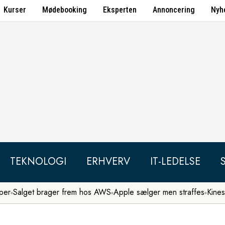
Kurser
Mødebooking
Eksperten
Annoncering
Nyh
TEKNOLOGI
ERHVERV
IT-LEDELSE
per
Salget brager frem hos AWS
Apple sælger men straffes
Kines