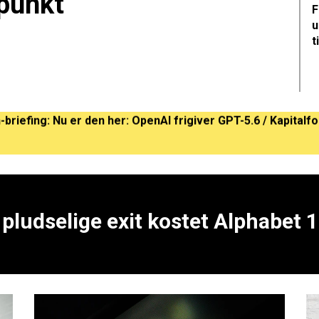
punkt
F
u
t
er er den bedste kompakte højttaler, som man kan få lige n
ludselige exit kostet Alphabet 1