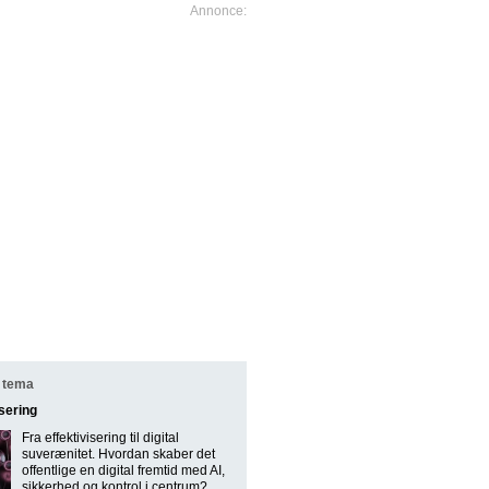
 tema
isering
Fra effektivisering til digital
suverænitet. Hvordan skaber det
offentlige en digital fremtid med AI,
sikkerhed og kontrol i centrum?