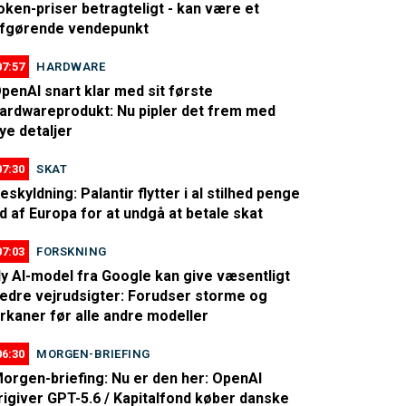
oken-priser betragteligt - kan være et
fgørende vendepunkt
07:57
HARDWARE
penAI snart klar med sit første
ardwareprodukt: Nu pipler det frem med
ye detaljer
07:30
SKAT
eskyldning: Palantir flytter i al stilhed penge
d af Europa for at undgå at betale skat
07:03
FORSKNING
y AI-model fra Google kan give væsentligt
edre vejrudsigter: Forudser storme og
rkaner før alle andre modeller
06:30
MORGEN-BRIEFING
orgen-briefing: Nu er den her: OpenAI
rigiver GPT-5.6 / Kapitalfond køber danske