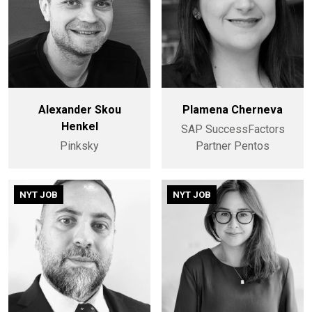
Alexander Skou
Plamena Cherneva
Henkel
SAP SuccessFactors
Pinksky
Partner Pentos
NYT JOB
NYT JOB