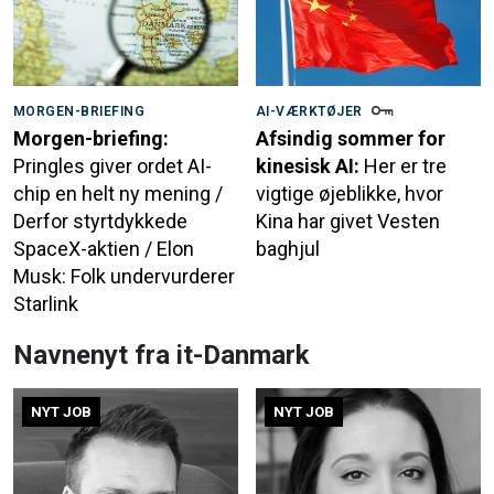
MORGEN-BRIEFING
AI-VÆRKTØJER
Morgen-briefing:
Afsindig sommer for
Pringles giver ordet AI-
kinesisk AI:
Her er tre
chip en helt ny mening /
vigtige øjeblikke, hvor
Derfor styrtdykkede
Kina har givet Vesten
SpaceX-aktien / Elon
baghjul
Musk: Folk undervurderer
Starlink
Navnenyt fra it-Danmark
NYT JOB
NYT JOB