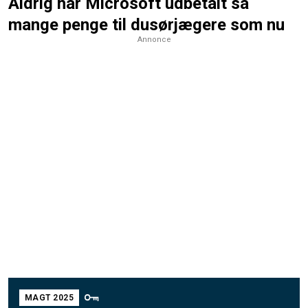
Aldrig har Microsoft udbetalt så
mange penge til dusørjægere som nu
Annonce
MAGT 2025