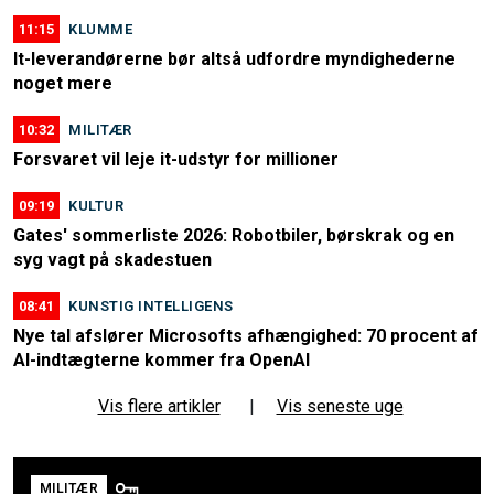
11:15
KLUMME
It-leverandørerne bør altså udfordre myndighederne
noget mere
10:32
MILITÆR
Forsvaret vil leje it-udstyr for millioner
09:19
KULTUR
Gates' sommerliste 2026: Robotbiler, børskrak og en
syg vagt på skadestuen
08:41
KUNSTIG INTELLIGENS
Nye tal afslører Microsofts afhængighed: 70 procent af
AI-indtægterne kommer fra OpenAI
Vis flere artikler
|
Vis seneste uge
MILITÆR