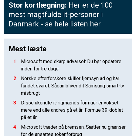
Stor kortlægning:
Her er de 100
mest magtfulde it-personer i
Danmark - se hele listen her
Mest læste
1
Microsoft med skarp advarsel: Du bør opdatere
inden for tre dage
2
Norske efterforskere skiller fjernsyn ad og har
fundet svaret: Sådan bliver dit Samsung smart-tv
misbrugt
3
Disse ukendte it-rigmænds formuer er vokset
mere end alle andres på et år: Formue 39-doblet
på et år
4
Microsoft træder på bremsen: Sætter nu grænser
for de ansattes tokenforbrug