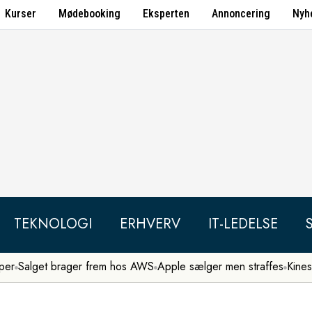
Kurser
Mødebooking
Eksperten
Annoncering
Nyh
TEKNOLOGI
ERHVERV
IT-LEDELSE
per
Salget brager frem hos AWS
Apple sælger men straffes
Kines