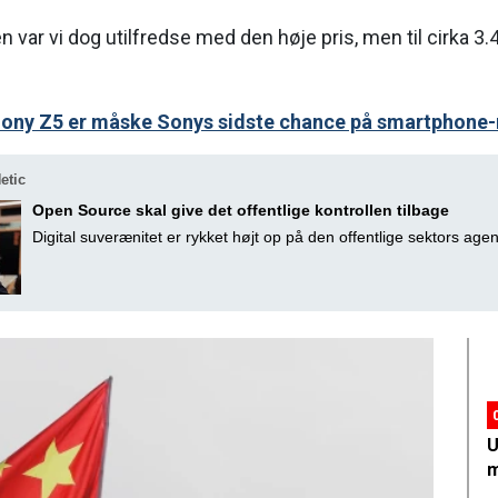
n var vi dog utilfredse med den høje pris, men til cirka 3.
Sony Z5 er måske Sonys sidste chance på smartphone
etic
Open Source skal give det offentlige kontrollen tilbage
Digital suverænitet er rykket højt op på den offentlige sektors age
U
m