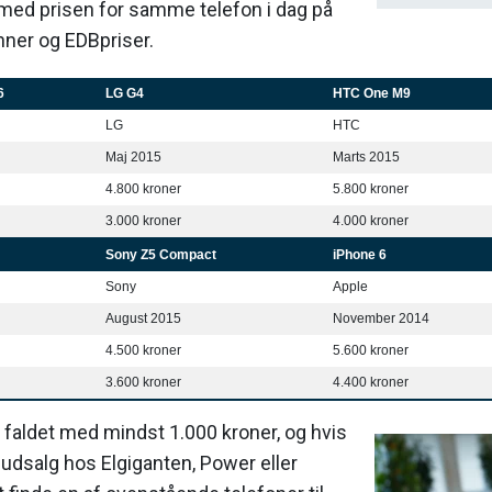
med prisen for samme telefon i dag på
nner og EDBpriser.
6
LG G4
HTC One M9
LG
HTC
Maj 2015
Marts 2015
4.800 kroner
5.800 kroner
3.000 kroner
4.000 kroner
Sony Z5 Compact
iPhone 6
Sony
Apple
August 2015
November 2014
4.500 kroner
5.600 kroner
3.600 kroner
4.400 kroner
r faldet med mindst 1.000 kroner, og hvis
udsalg hos Elgiganten, Power eller