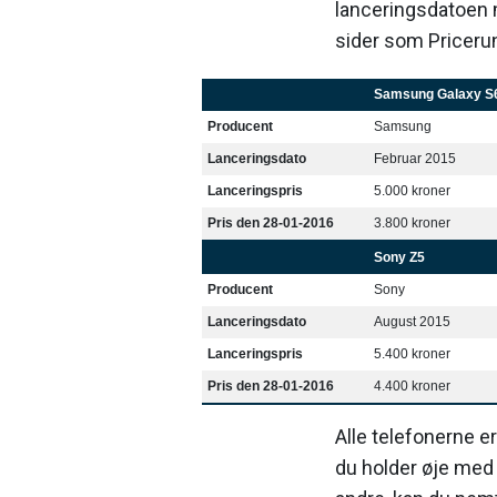
lanceringsdatoen 
sider som Priceru
Samsung Galaxy S
Producent
Samsung
Lanceringsdato
Februar 2015
Lanceringspris
5.000 kroner
Pris den 28-01-2016
3.800 kroner
Sony Z5
Producent
Sony
Lanceringsdato
August 2015
Lanceringspris
5.400 kroner
Pris den 28-01-2016
4.400 kroner
Alle telefonerne e
du holder øje med 