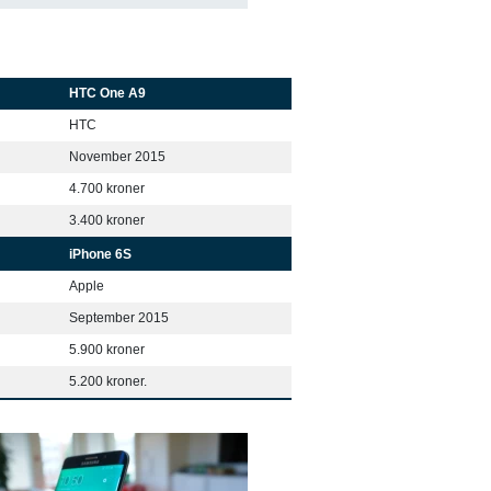
HTC One A9
HTC
November 2015
4.700 kroner
3.400 kroner
iPhone 6S
Apple
September 2015
5.900 kroner
5.200 kroner.