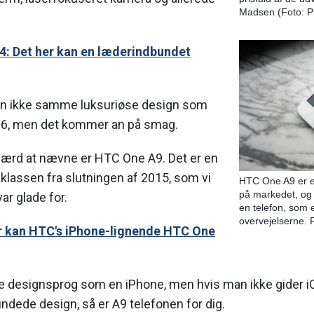
Madsen (Foto: P
4: Det her kan en læderindbundet
en ikke samme luksuriøse design som
6, men det kommer an på smag.
værd at nævne er HTC One A9. Det er en
klassen fra slutningen af 2015, som vi
HTC One A9 er en
på markedet, og 
ar glade for.
en telefon, som 
overvejelserne.
er kan HTC's iPhone-lignende HTC One
e designsprog som en iPhone, men hvis man ikke gider iO
undede design, så er A9 telefonen for dig.