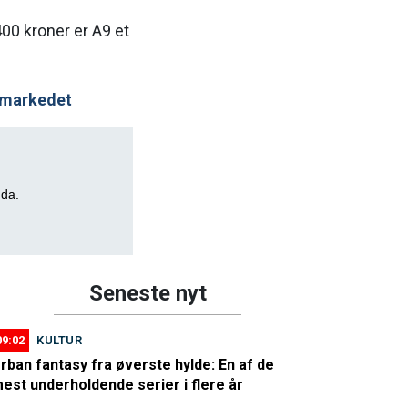
400 kroner er A9 et
-markedet
nda.
Seneste nyt
09:02
KULTUR
rban fantasy fra øverste hylde: En af de
est underholdende serier i flere år