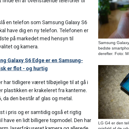
 finde en af ovenstående telefoner til
reslå en telefon som Samsung Galaxy S6
kal have dig en ny telefon. Telefonen er
edste på markedet med hensyn til
Samsung Galaxy 
litet og kamera.
bedste smartpho
derefter. Foto: 
ng Galaxy S6 Edge er en Samsung-
sk er flot - og hurtig
ar tidligere været tilbøjelige til at gå i
ler plastikken er krakeleret fra kanterne.
, da den består af glas og metal.
t i pris og er samtidig også et rigtig
il have en lidt billigere topmodel. Den har
LG G4 er den tel
kærm, laserfokuseret kamera og allerede
prisfald af de ud