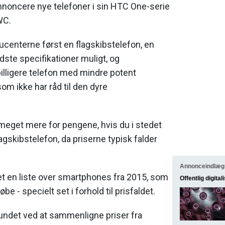
nnoncere nye telefoner i sin HTC One-serie
WC.
ucenterne først en flagskibstelefon, en
ste specifikationer muligt, og
illigere telefon med mindre potent
om ikke har råd til den dyre
 meget mere for pengene, hvis du i stedet
agskibstelefon, da priserne typisk falder
Annonceindlæg
et en liste over smartphones fra 2015, som
Offentlig digital
be - specielt set i forhold til prisfaldet.
fundet ved at sammenligne priser fra