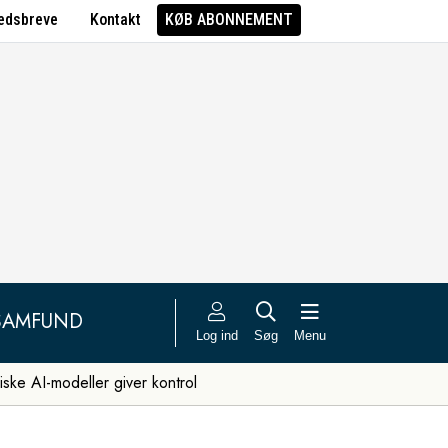
edsbreve
Kontakt
KØB ABONNEMENT
SAMFUND
Log ind
Søg
Menu
iske AI-modeller giver kontrol