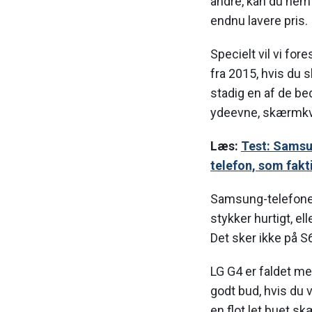
andre, kan du nemt
endnu lavere pris.
Specielt vil vi fo
fra 2015, hvis du s
stadig en af de b
ydeevne, skærmkva
Læs:
Test: Samsu
telefon, som fakti
Samsung-telefoner h
stykker hurtigt, el
Det sker ikke på S6
LG G4 er faldet mes
godt bud, hvis du v
en flot let buet s