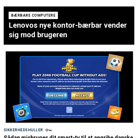
BÆRBARE COMPUTERE
Lenovos nye kontor-bærbar vender
sig mod brugeren
SIKKERHEDSHULLER
Sådan misbruges dit smart-tv til at angribe danske