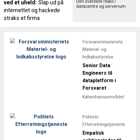
Den oversete risiko i
ved et uheld:
Slap ud på
datacentre og serverrum
internettet og hackede
straks et firma
Forsvarsministeriets
Materiel- og
Indkøbsstyrelse
Senior Data
Engineers til
dataplatform i
Forsvaret
Københavnsområdet
Politiets
Efterretningstjeneste
Empatisk