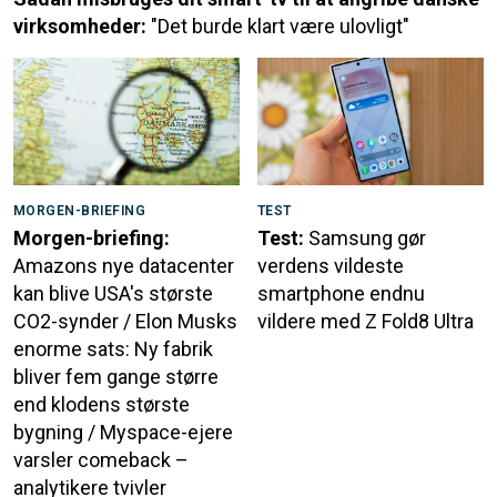
virksomheder:
"Det burde klart være ulovligt"
MORGEN-BRIEFING
TEST
Morgen-briefing:
Test:
Samsung gør
Amazons nye datacenter
verdens vildeste
kan blive USA's største
smartphone endnu
CO2-synder / Elon Musks
vildere med Z Fold8 Ultra
enorme sats: Ny fabrik
bliver fem gange større
end klodens største
bygning / Myspace-ejere
varsler comeback –
analytikere tvivler