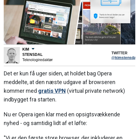
KIM
TWITTER
STENSDAL
@kimstensdal
Teknologiredaktør
Det er kun få uger siden, at holdet bag Opera
meddelte, at den næste udgave af browseren
kommer med
gratis VPN
(virtual private network)
indbygget fra starten.
Nu er Opera igen klar med en opsigtsvækkende
nyhed - og samtidig lidt af et løfte:
"Vi er den første store browser, der inkluderer en