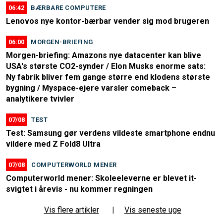
06:42
BÆRBARE COMPUTERE
Lenovos nye kontor-bærbar vender sig mod brugeren
06:00
MORGEN-BRIEFING
Morgen-briefing: Amazons nye datacenter kan blive
USA's største CO2-synder / Elon Musks enorme sats:
Ny fabrik bliver fem gange større end klodens største
bygning / Myspace-ejere varsler comeback –
analytikere tvivler
07/08
TEST
Test: Samsung gør verdens vildeste smartphone endnu
vildere med Z Fold8 Ultra
07/08
COMPUTERWORLD MENER
Computerworld mener: Skoleeleverne er blevet it-
svigtet i årevis - nu kommer regningen
Vis flere artikler
|
Vis seneste uge