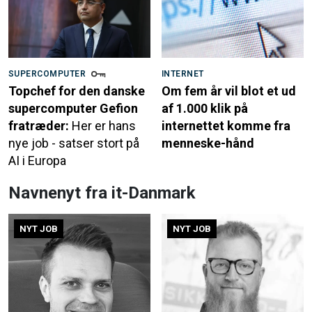
SUPERCOMPUTER
INTERNET
Topchef for den danske
Om fem år vil blot et ud
supercomputer Gefion
af 1.000 klik på
fratræder:
Her er hans
internettet komme fra
nye job - satser stort på
menneske-hånd
AI i Europa
Navnenyt fra it-Danmark
NYT JOB
NYT JOB