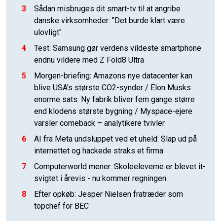
3
Sådan misbruges dit smart-tv til at angribe
danske virksomheder: "Det burde klart være
ulovligt"
4
Test: Samsung gør verdens vildeste smartphone
endnu vildere med Z Fold8 Ultra
5
Morgen-briefing: Amazons nye datacenter kan
blive USA's største CO2-synder / Elon Musks
enorme sats: Ny fabrik bliver fem gange større
end klodens største bygning / Myspace-ejere
varsler comeback – analytikere tvivler
6
AI fra Meta undsluppet ved et uheld: Slap ud på
internettet og hackede straks et firma
7
Computerworld mener: Skoleeleverne er blevet it-
svigtet i årevis - nu kommer regningen
8
Efter opkøb: Jesper Nielsen fratræder som
topchef for BEC