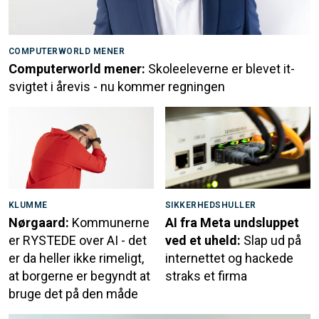
COMPUTERWORLD MENER
Computerworld mener:
Skoleeleverne er blevet it-
svigtet i årevis - nu kommer regningen
KLUMME
SIKKERHEDSHULLER
Nørgaard:
Kommunerne
AI fra Meta undsluppet
er RYSTEDE over AI - det
ved et uheld:
Slap ud på
er da heller ikke rimeligt,
internettet og hackede
at borgerne er begyndt at
straks et firma
bruge det på den måde