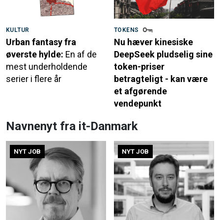
KULTUR
TOKENS
Urban fantasy fra
Nu hæver kinesiske
øverste hylde:
En af de
DeepSeek pludselig sine
mest underholdende
token-priser
serier i flere år
betragteligt - kan være
et afgørende
vendepunkt
Navnenyt fra it-Danmark
NYT JOB
NYT JOB