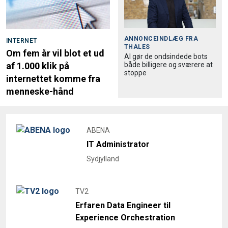
ANNONCEINDLÆG FRA
INTERNET
THALES
Om fem år vil blot et ud
AI gør de ondsindede bots
både billigere og sværere at
af 1.000 klik på
stoppe
internettet komme fra
menneske-hånd
ABENA
IT Administrator
Sydjylland
TV2
Erfaren Data Engineer til
Experience Orchestration