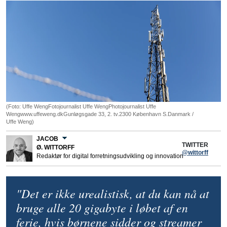
(Foto: Uffe WengFotojournalist Uffe WengPhotojournalist Uffe
Wengwww.uffeweng.dkGunløgsgade 33, 2. tv.2300 København S.Danmark /
Uffe Weng)
JACOB
TWITTER
Ø. WITTORFF
@wittorff
Redaktør for digital forretningsudvikling og innovation
"Det er ikke urealistisk, at du kan nå at
bruge alle 20 gigabyte i løbet af en
ferie, hvis børnene sidder og streamer