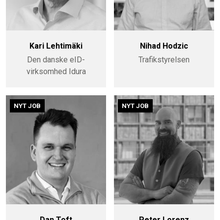
Kari Lehtimäki
Nihad Hodzic
Den danske eID-
Trafikstyrelsen
virksomhed Idura
NYT JOB
NYT JOB
Dan Toft
Peter Lorenz