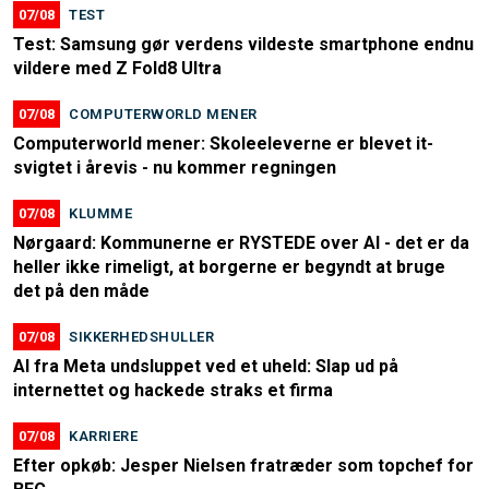
07/08
TEST
Test: Samsung gør verdens vildeste smartphone endnu
vildere med Z Fold8 Ultra
07/08
COMPUTERWORLD MENER
Computerworld mener: Skoleeleverne er blevet it-
svigtet i årevis - nu kommer regningen
07/08
KLUMME
Nørgaard: Kommunerne er RYSTEDE over AI - det er da
heller ikke rimeligt, at borgerne er begyndt at bruge
det på den måde
07/08
SIKKERHEDSHULLER
AI fra Meta undsluppet ved et uheld: Slap ud på
internettet og hackede straks et firma
07/08
KARRIERE
Efter opkøb: Jesper Nielsen fratræder som topchef for