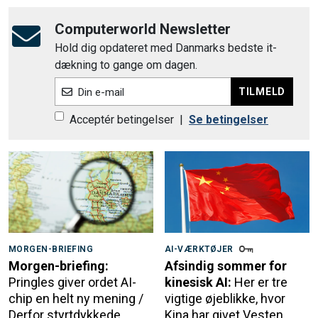
Computerworld Newsletter
Hold dig opdateret med Danmarks bedste it-
dækning to gange om dagen.
TILMELD
Din e-mail
Acceptér betingelser
|
Se betingelser
MORGEN-BRIEFING
AI-VÆRKTØJER
Morgen-briefing:
Afsindig sommer for
Pringles giver ordet AI-
kinesisk AI:
Her er tre
chip en helt ny mening /
vigtige øjeblikke, hvor
Derfor styrtdykkede
Kina har givet Vesten