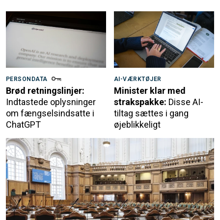
PERSONDATA
AI-VÆRKTØJER
Brød retningslinjer:
Minister klar med
Indtastede oplysninger
strakspakke:
Disse AI-
om fængselsindsatte i
tiltag sættes i gang
ChatGPT
øjeblikkeligt