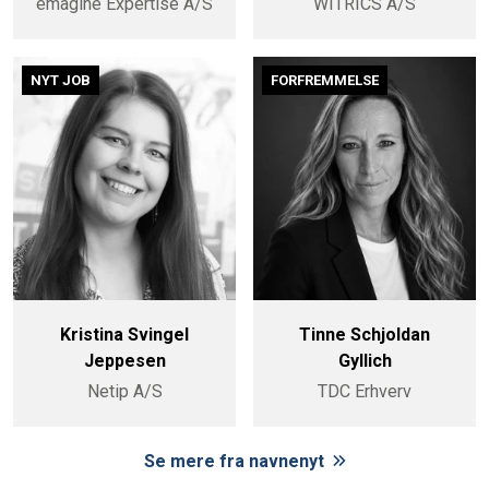
emagine Expertise A/S
WITRICS A/S
NYT JOB
FORFREMMELSE
Kristina Svingel
Tinne Schjoldan
Jeppesen
Gyllich
Netip A/S
TDC Erhverv
Se mere fra navnenyt