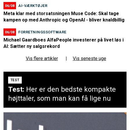
06/08
AI-VÆRKTØJER
Meta klar med storsatsningen Muse Code: Skal tage
kampen op med Anthropic og OpenAI - bliver knaldbillig
06/08
FORRETNINGSSOFTWARE
Michael Gaardboes AlfaPeople investerer på livet løs i
AI: Sætter ny salgsrekord
Vis flere artikler
|
Vis seneste uge
TEST
Test:
Her er den bedste kompakte
højttaler, som man kan få lige nu