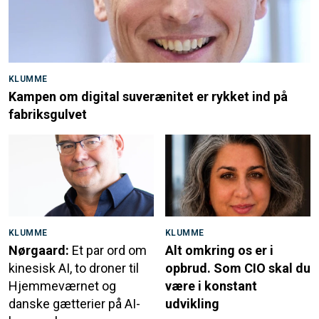
KLUMME
Kampen om digital suverænitet er rykket ind på
fabriksgulvet
KLUMME
KLUMME
Nørgaard:
Et par ord om
Alt omkring os er i
kinesisk AI, to droner til
opbrud. Som CIO skal du
Hjemmeværnet og
være i konstant
danske gætterier på AI-
udvikling