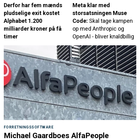
Derfor har fem mænds
Meta klar med
pludselige exit kostet
storsatsningen Muse
Alphabet 1.200
Code:
Skal tage kampen
milliarder kroner på få
op med Anthropic og
timer
OpenAI - bliver knaldbillig
FORRETNINGSSOFTWARE
Michael Gaardboes AlfaPeople