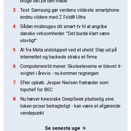
bruge det på den måde
3
Test: Samsung gør verdens vildeste smartphone
endnu vildere med Z Fold8 Ultra
4
Sådan misbruges dit smart-tv til at angribe
danske virksomheder: "Det burde klart være
ulovligt"
5
AI fra Meta undsluppet ved et uheld: Slap ud på
internettet og hackede straks et firma
6
Computerworld mener: Skoleeleverne er blevet it-
svigtet i årevis - nu kommer regningen
7
Efter opkøb: Jesper Nielsen fratræder som
topchef for BEC
8
Nu hæver kinesiske DeepSeek pludselig sine
token-priser betragteligt - kan være et afgørende
vendepunkt
Se seneste uge