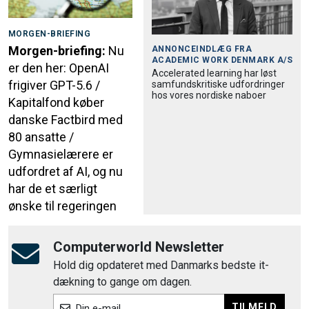
MORGEN-BRIEFING
Morgen-briefing:
Nu
ANNONCEINDLÆG FRA
ACADEMIC WORK DENMARK A/S
er den her: OpenAI
Accele­rated learning har løst
frigiver GPT-5.6 /
samfund­skri­tiske udfordringer
hos vores nordiske naboer
Kapitalfond køber
danske Factbird med
80 ansatte /
Gymnasielærere er
udfordret af AI, og nu
har de et særligt
ønske til regeringen
Computerworld Newsletter
Hold dig opdateret med Danmarks bedste it-
dækning to gange om dagen.
TILMELD
Din e-mail