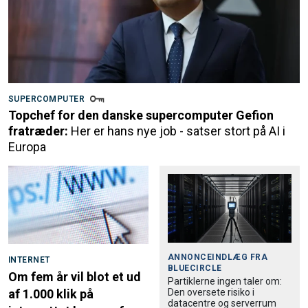
SUPERCOMPUTER
Topchef for den danske supercomputer Gefion
fratræder:
Her er hans nye job - satser stort på AI i
Europa
ANNONCEINDLÆG FRA
INTERNET
BLUECIRCLE
Om fem år vil blot et ud
Partiklerne ingen taler om:
Den oversete risiko i
af 1.000 klik på
datacentre og serverrum