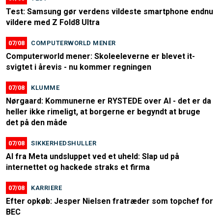
Test: Samsung gør verdens vildeste smartphone endnu
vildere med Z Fold8 Ultra
07/08
COMPUTERWORLD MENER
Computerworld mener: Skoleeleverne er blevet it-
svigtet i årevis - nu kommer regningen
07/08
KLUMME
Nørgaard: Kommunerne er RYSTEDE over AI - det er da
heller ikke rimeligt, at borgerne er begyndt at bruge
det på den måde
07/08
SIKKERHEDSHULLER
AI fra Meta undsluppet ved et uheld: Slap ud på
internettet og hackede straks et firma
07/08
KARRIERE
Efter opkøb: Jesper Nielsen fratræder som topchef for
BEC