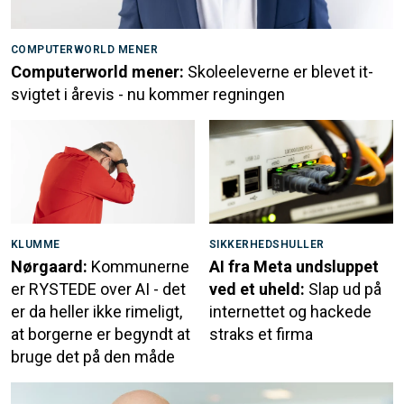
COMPUTERWORLD MENER
Computerworld mener:
Skoleeleverne er blevet it-
svigtet i årevis - nu kommer regningen
KLUMME
SIKKERHEDSHULLER
Nørgaard:
Kommunerne
AI fra Meta undsluppet
er RYSTEDE over AI - det
ved et uheld:
Slap ud på
er da heller ikke rimeligt,
internettet og hackede
at borgerne er begyndt at
straks et firma
bruge det på den måde