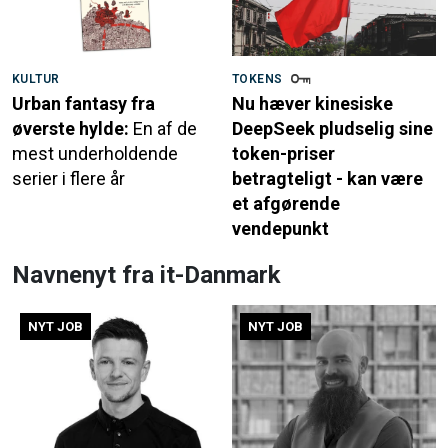
KULTUR
TOKENS
Urban fantasy fra
Nu hæver kinesiske
øverste hylde:
En af de
DeepSeek pludselig sine
mest underholdende
token-priser
serier i flere år
betragteligt - kan være
et afgørende
vendepunkt
Navnenyt fra it-Danmark
NYT JOB
NYT JOB