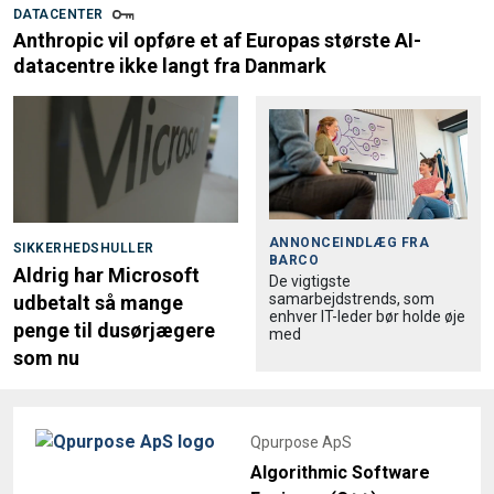
DATACENTER
Anthropic vil opføre et af Europas største AI-
datacentre ikke langt fra Danmark
ANNONCEINDLÆG FRA
SIKKERHEDSHULLER
BARCO
Aldrig har Microsoft
De vigtigste
samarbejdstrends, som
udbetalt så mange
enhver IT-leder bør holde øje
penge til dusørjægere
med
som nu
Qpurpose ApS
Algorithmic Software