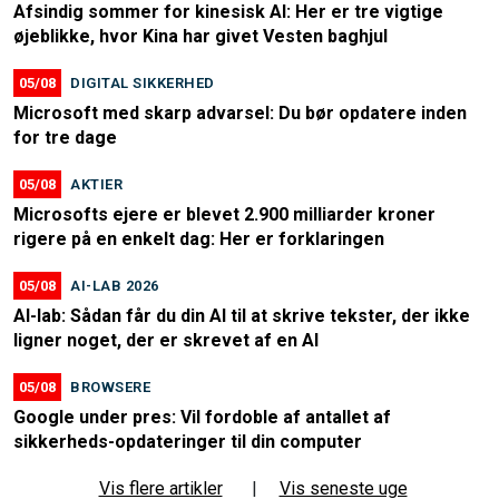
Afsindig sommer for kinesisk AI: Her er tre vigtige
øjeblikke, hvor Kina har givet Vesten baghjul
05/08
DIGITAL SIKKERHED
Microsoft med skarp advarsel: Du bør opdatere inden
for tre dage
05/08
AKTIER
Microsofts ejere er blevet 2.900 milliarder kroner
rigere på en enkelt dag: Her er forklaringen
05/08
AI-LAB 2026
AI-lab: Sådan får du din AI til at skrive tekster, der ikke
ligner noget, der er skrevet af en AI
05/08
BROWSERE
Google under pres: Vil fordoble af antallet af
sikkerheds-opdateringer til din computer
Vis flere artikler
|
Vis seneste uge