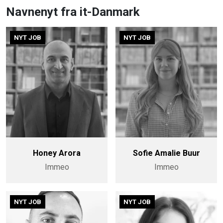
Navnenyt fra it-Danmark
NYT JOB
NYT JOB
Honey Arora
Sofie Amalie Buur
Immeo
Immeo
NYT JOB
NYT JOB