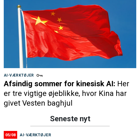
AI-VÆRKTØJER
Afsindig sommer for kinesisk AI:
Her
er tre vigtige øjeblikke, hvor Kina har
givet Vesten baghjul
Seneste nyt
05/08
AI-VÆRKTØJER