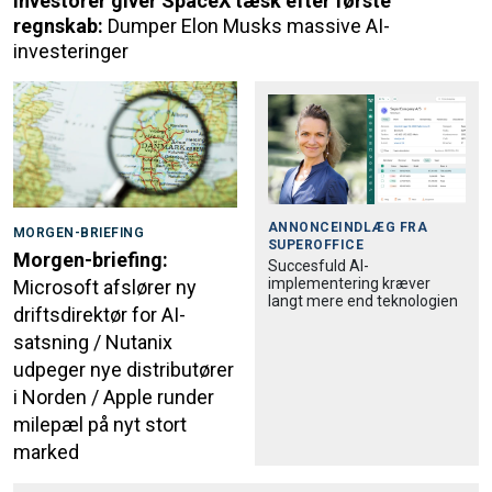
Investorer giver SpaceX tæsk efter første
regnskab:
Dumper Elon Musks massive AI-
investeringer
ANNONCEINDLÆG FRA
MORGEN-BRIEFING
SUPEROFFICE
Morgen-briefing:
Succesfuld AI-
implementering kræver
Microsoft afslører ny
langt mere end teknologien
driftsdirektør for AI-
satsning / Nutanix
udpeger nye distributører
i Norden / Apple runder
milepæl på nyt stort
marked