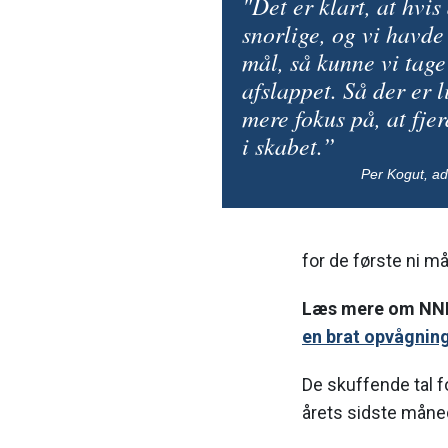
"Det er klart, at hvis
snorlige, og vi havde
mål, så kunne vi tage
afslappet. Så der er 
mere fokus på, at fjer
i skabet.”
Per Kogut, ad
for de første ni m
Læs mere om NNI
en brat opvågnin
De skuffende tal fo
årets sidste måned