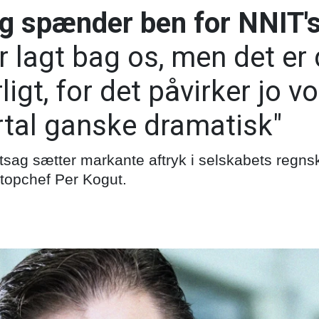
ag spænder ben for NNIT'
er lagt bag os, men det er
igt, for det påvirker jo vo
rtal ganske dramatisk"
iftsag sætter markante aftryk i selskabets regns
r topchef Per Kogut.