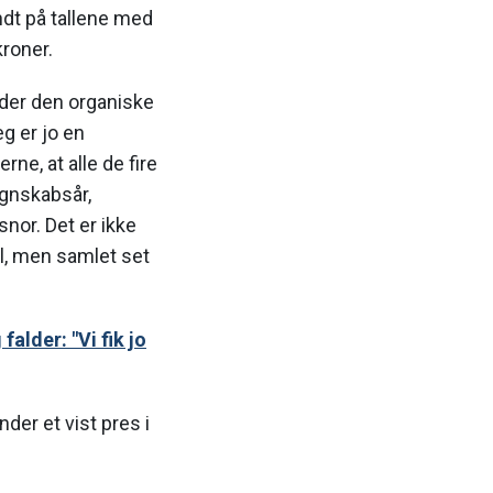
ondt på tallene med
kroner.
older den organiske
g er jo en
rne, at alle de fire
regnskabsår,
nor. Det er ikke
al, men samlet set
lder: "Vi fik jo
der et vist pres i