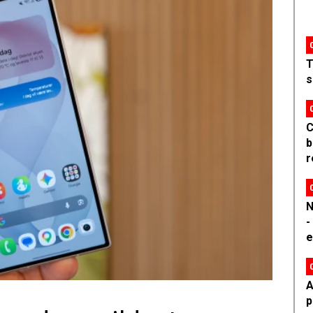
T
s
C
b
r
N
-
e
A
p