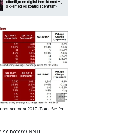
offentlige en digital fremtid med AI,
sikkerhed og kontrol i centrum?
announcement 2017 (Foto: Steffen
else noterer NNIT