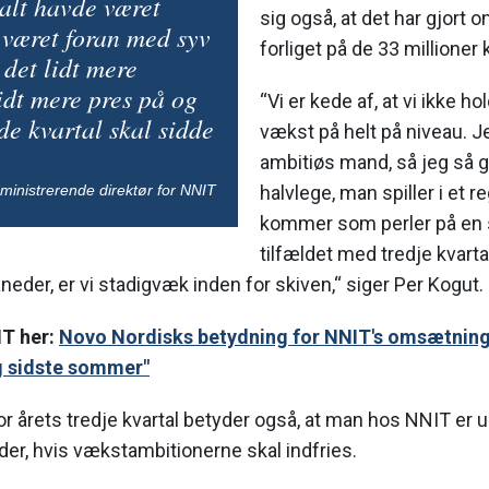
 alt havde været
sig også, at det har gjort 
 været foran med syv
forliget på de 33 millioner 
 det lidt mere
lidt mere pres på og
“Vi er kede af, at vi ikke h
de kvartal skal sidde
vækst på helt på niveau. Je
ambitiøs mand, så jeg så ge
ministrerende direktør for NNIT
halvlege, man spiller i et 
kommer som perler på en s
tilfældet med tredje kvart
åneder, er vi stadigvæk inden for skiven,“ siger Per Kogut.
T her:
Novo Nordisks betydning for NNIT's omsætning fa
g sidste sommer"
r årets tredje kvartal betyder også, at man hos NNIT er un
er, hvis vækstambitionerne skal indfries.