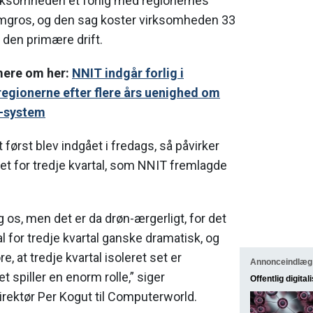
irksomheden et forlig med regionernes
mgros, og den sag koster virksomheden 33
å den primære drift.
mere om her:
NNIT indgår forlig i
egionerne efter flere års uenighed om
n-system
 først blev indgået i fredags, så påvirker
et for tredje kvartal, som NNIT fremlagde
ag os, men det er da drøn-ærgerligt, for det
al for tredje kvartal ganske dramatisk, og
re, at tredje kvartal isoleret set er
Annonceindlæg
et spiller en enorm rolle,” siger
Offentlig digital
irektør Per Kogut til Computerworld.