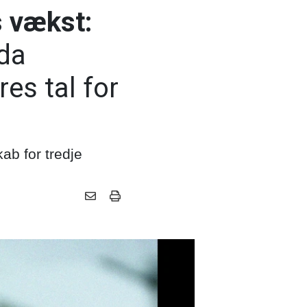
s vækst:
 da
res tal for
kab for tredje