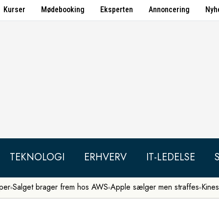
Kurser
Mødebooking
Eksperten
Annoncering
Nyh
TEKNOLOGI
ERHVERV
IT-LEDELSE
per
Salget brager frem hos AWS
Apple sælger men straffes
Kines