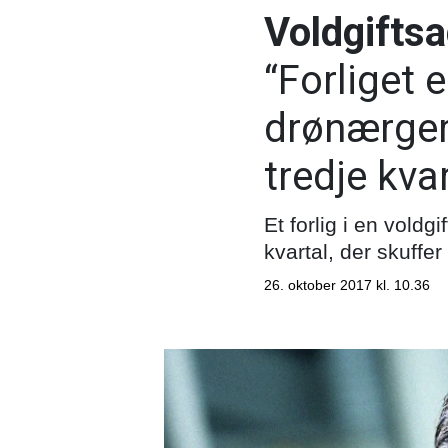
Voldgifts
“Forliget 
drønærgerl
tredje kva
Et forlig i en voldg
kvartal, der skuffe
26. oktober 2017 kl. 10.36