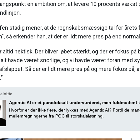
ngspunkt en ambition om, at levere 10 procents vækst p
ndlinjen.
en stadig mener, at de regnskabsmæssige tal for årets 
n", så erkender han, at der er lidt mere pres på end normal
er altid hektisk. Der bliver løbet stærkt, og der er fokus p
is alt havde været snorlige, og vi havde været foran med s
afslappet. Så der er lidt mere pres på og mere fokus på, at
.”
loitte
Agentic AI er et paradoksalt undervurderet, men fuldmodent
Hvorfor er der ikke flere, der lykkes med Agentic AI? Fordi de man
mellemregningerne fra POC til storskalaløsning.