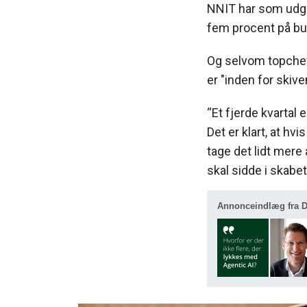
NNIT har som udga
fem procent på bu
Og selvom topchef
er "inden for skive
“Et fjerde kvartal 
Det er klart, at hv
tage det lidt mere 
skal sidde i skabet
Annonceindlæg fra De