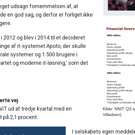
eget udsagn fornemmelsen af, at
 en god sag, og derfor er forliget ikke
igere.
i 2012 og blev i 2014 til et decideret
nge af it-systemet Apoto, der skulle
rale systemer og 1.500 brugere i
artet og moderne it-løsning,' som det
erte vej
NIT ud af tredje kvartal med en
Kilde: NNIT Q3 
Villadsen)
på 2,1 procent.
I selskabets egen meddel