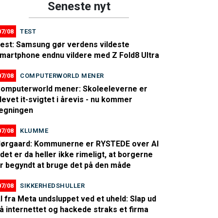
Seneste nyt
07/08
TEST
est: Samsung gør verdens vildeste
martphone endnu vildere med Z Fold8 Ultra
07/08
COMPUTERWORLD MENER
omputerworld mener: Skoleeleverne er
levet it-svigtet i årevis - nu kommer
egningen
07/08
KLUMME
ørgaard: Kommunerne er RYSTEDE over AI
 det er da heller ikke rimeligt, at borgerne
r begyndt at bruge det på den måde
07/08
SIKKERHEDSHULLER
I fra Meta undsluppet ved et uheld: Slap ud
å internettet og hackede straks et firma