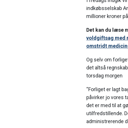
I fredags indgik v
indkøbsselskab A
millioner kroner p
Det kan du læse 
voldgiftsag med r
omstridt medici
Og selv om forliget
det altså regnskab
torsdag morgen
“Forliget er lagt b
påvirker jo vores t
det er med til at gø
utilfredstillende. D
administrerende d