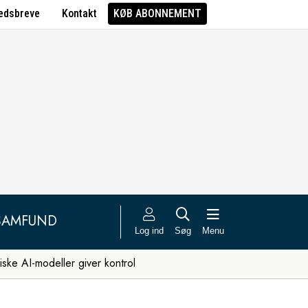
edsbreve
Kontakt
KØB ABONNEMENT
SAMFUND
Log ind
Søg
Menu
iske AI-modeller giver kontrol