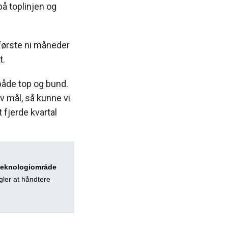
å toplinjen og
første ni måneder
t.
å både top og bund.
yv mål, så kunne vi
 fjerde kvartal
 teknologiområde
gler at håndtere