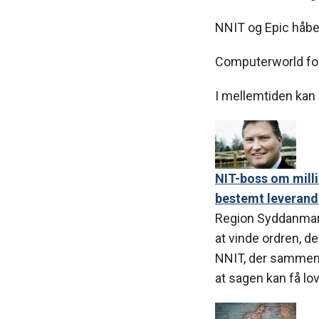
NNIT og Epic håber
Computerworld fo
I mellemtiden kan d
NIT-boss om milli
bestemt leverandø
Region Syddanmark
at vinde ordren, de
NNIT, der sammen 
at sagen kan få lo