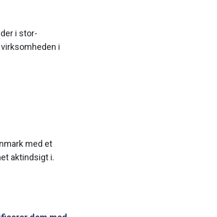
er i stor-
t virksomheden i
anmark med et
t aktindsigt i.