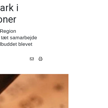
ark i
oner
 Region
t tæt samarbejde
dbuddet blevet