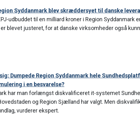
Region Syddanmark blev skræddersyet til danske lever
J-udbuddet til en milliard kroner i Region Syddanmark er
e er blevet justeret, for at danske virksomheder også kunn
 sig: Dumpede Region Syddanmark hele Sundhedsplat
mulering i en besvarelse?
rk har man forlængst diskvalificeret it-systemet Sundh
vedstaden og Region Sjælland har valgt. Men diskvalifik
undlag, vurderer ekspert.