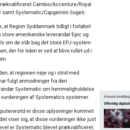
rækvalificeret
Cambio/Accenture/Royal
er samt Systematic/Capgemini Sogeti.
e, at Region Syddanmark tidligt i forløbet
n store amerikanske leverandør Epic og
elv om de står bag det store EPJ-system
 der for tiden er ved at blive rullet ud i
en.
den, at regionen nøje og i strid med
har fulgt anmodninger fra den
erandør Systematic om hemmeligholdelse
r i vurderingen af Systematics systemer.
Annonceindlæg
Offentlig digital
mputerworld er disse oplysninger kommet
det viser sig, at disse vurderinger ikke just
gevel er Systematic blevet prækvalificeret.