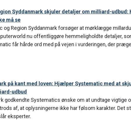
gion Syddanmark skjuler detaljer om milliard-udbud: H
kke må se
 og Region Syddanmark forsøger at mørklægge millardu
puterworld nu offentliggøre hemmeligholdte detaljer, s
atic får hårde ord med på vejen i vurderingen, der præg
k på kant med loven: Hjælper Systematic med at skju
liard-udbud
 godkendte Systematics ønske om at undtage vigtige op
trods af, at oplysningerne ikke har følsom karakter. Det s
lår eksperter.