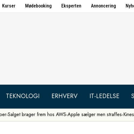
Kurser
Mødebooking
Eksperten
Annoncering
Nyh
TEKNOLOGI
ERHVERV
IT-LEDELSE
per
Salget brager frem hos AWS
Apple sælger men straffes
Kines