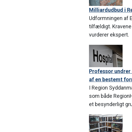
Milliardudbud i 
Udformningen af EP
tilfældigt. Kraven
vurderer ekspert.
Professor undrer
af en bestemt for
I Region Syddanma
som både RegionHo
et besynderligt gr