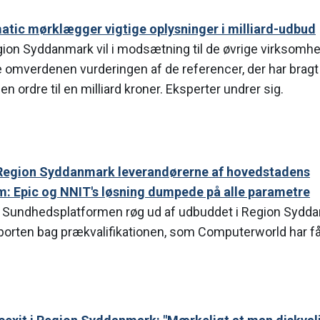
atic mørklægger vigtige oplysninger i milliard-udbud
on Syddanmark vil i modsætning til de øvrige virksomhed
e omverdenen vurderingen af de referencer, der har brag
 ordre til en milliard kroner. Eksperter undrer sig.
Region Syddanmark leverandørerne af hovedstadens
: Epic og NNIT's løsning dumpede på alle parametre
 Sundhedsplatformen røg ud af udbuddet i Region Sydd
pporten bag prækvalifikationen, som Computerworld har fåe