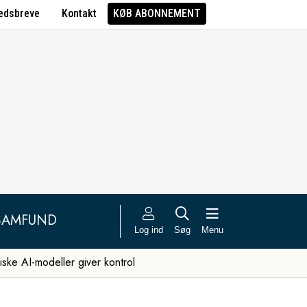
edsbreve
Kontakt
KØB ABONNEMENT
SAMFUND
Log ind
Søg
Menu
iske AI-modeller giver kontrol