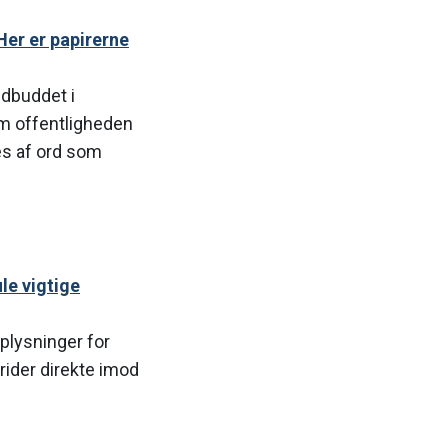
er er papirerne
dbuddet i
om offentligheden
es af ord som
le vigtige
lysninger for
trider direkte imod