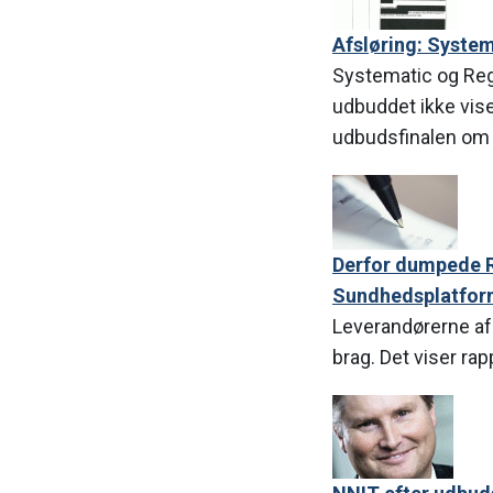
Afsløring: System
Systematic og Regi
udbuddet ikke vis
udbudsfinalen om en
Derfor dumpede 
Sundhedsplatform
Leverandørerne af
brag. Det viser ra