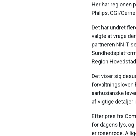
Her har regionen p
Philips, CGI/Cern
Det har undret fler
valgte at vrage de
partneren NNIT, s
Sundhedsplatformen,
Region Hovedstad
Det viser sig desu
forvaltningsloven 
aarhusianske lev
af vigtige detalje
Efter pres fra Co
for dagens lys, og 
er rosenrøde. Alli