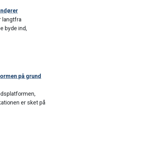
andører
 langtfra
e byde ind,
formen på grund
edsplatformen,
ationen er sket på