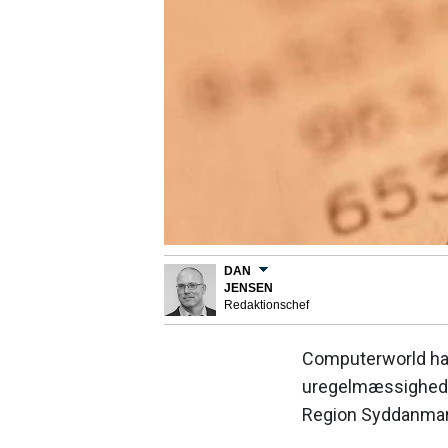
DAN
JENSEN
Redaktionschef
Computerworld har 
uregelmæssigheder 
Region Syddanmar