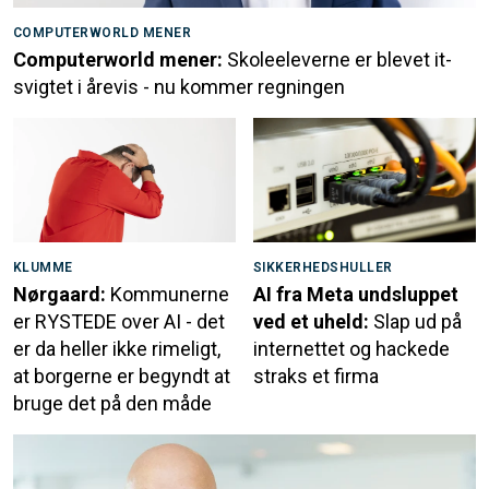
COMPUTERWORLD MENER
Computerworld mener:
Skoleeleverne er blevet it-
svigtet i årevis - nu kommer regningen
KLUMME
SIKKERHEDSHULLER
Nørgaard:
Kommunerne
AI fra Meta undsluppet
er RYSTEDE over AI - det
ved et uheld:
Slap ud på
er da heller ikke rimeligt,
internettet og hackede
at borgerne er begyndt at
straks et firma
bruge det på den måde