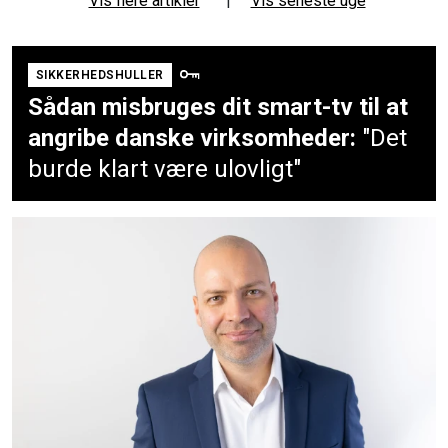
Vis flere artikler
|
Vis seneste uge
SIKKERHEDSHULLER
Sådan misbruges dit smart-tv til at
angribe danske virksomheder:
"Det
burde klart være ulovligt"