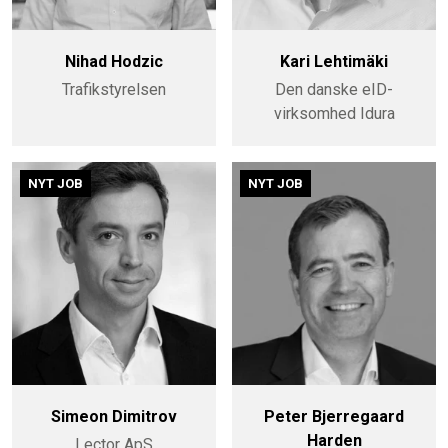
Nihad Hodzic
Kari Lehtimäki
Trafikstyrelsen
Den danske eID-
virksomhed Idura
NYT JOB
NYT JOB
Simeon Dimitrov
Peter Bjerregaard
Harden
Lector ApS