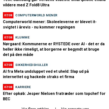
vildere med Z Fold8 Ultra
07/08
COMPUTERWORLD MENER
Computerworld mener: Skoleeleverne er blevet it-
svigtet i årevis - nu kommer regningen
07/08
KLUMME
Nørgaard: Kommunerne er RYSTEDE over AI - det er da
heller ikke rimeligt, at borgerne er begyndt at bruge
det på den måde
07/08
SIKKERHEDSHULLER
AI fra Meta undsluppet ved et uheld: Slap ud på
internettet og hackede straks et firma
07/08
KARRIERE
Efter opkøb: Jesper Nielsen fratræder som topchef for
BEC