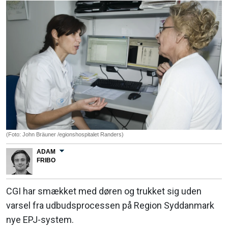
(Foto: John Bräuner /egionshospitalet Randers)
ADAM
FRIBO
CGI har smækket med døren og trukket sig uden
varsel fra udbudsprocessen på Region Syddanmark
nye EPJ-system.