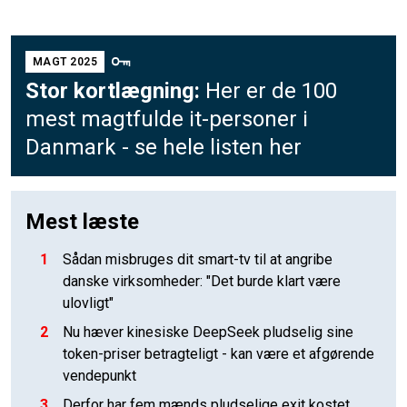
MAGT 2025
Stor kortlægning:
Her er de 100
mest magtfulde it-personer i
Danmark - se hele listen her
Mest læste
1
Sådan misbruges dit smart-tv til at angribe
danske virksomheder: "Det burde klart være
ulovligt"
2
Nu hæver kinesiske DeepSeek pludselig sine
token-priser betragteligt - kan være et afgørende
vendepunkt
3
Derfor har fem mænds pludselige exit kostet