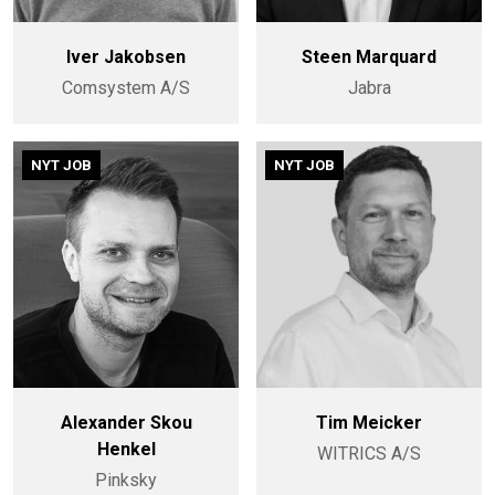
Iver Jakobsen
Steen Marquard
Comsystem A/S
Jabra
NYT JOB
NYT JOB
Alexander Skou
Tim Meicker
Henkel
WITRICS A/S
Pinksky