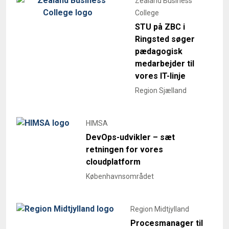
Zealand Business
College
STU på ZBC i
Ringsted søger
pædagogisk
medarbejder til
vores IT-linje
Region Sjælland
HIMSA
DevOps-udvikler – sæt
retningen for vores
cloudplatform
Københavnsområdet
Region Midtjylland
Procesmanager til