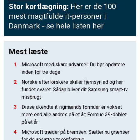
Stor kortlægning:
Her er de 100
mest magtfulde it-personer i
Danmark - se hele listen her
Mest læste
1
Microsoft med skarp advarsel: Du bør opdatere
inden for tre dage
2
Norske efterforskere skiller fjernsyn ad og har
fundet svaret: Sådan bliver dit Samsung smart-tv
misbrugt
3
Disse ukendte it-rigmænds formuer er vokset
mere end alle andres på et år: Formue 39-doblet
på et år
4
Microsoft træder på bremsen: Sætter nu grænser
for de ansattes tokenforbrug