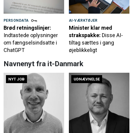
PERSONDATA
AI-VÆRKTØJER
Brød retningslinjer:
Minister klar med
Indtastede oplysninger
strakspakke:
Disse AI-
om fængselsindsatte i
tiltag sættes i gang
ChatGPT
øjeblikkeligt
Navnenyt fra it-Danmark
NYT JOB
UDNÆVNELSE