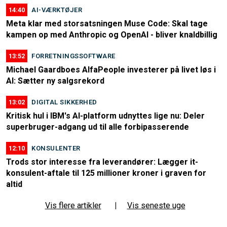
14:40
AI-VÆRKTØJER
Meta klar med storsatsningen Muse Code: Skal tage
kampen op med Anthropic og OpenAI - bliver knaldbillig
13:52
FORRETNINGSSOFTWARE
Michael Gaardboes AlfaPeople investerer på livet løs i
AI: Sætter ny salgsrekord
13:02
DIGITAL SIKKERHED
Kritisk hul i IBM's AI-platform udnyttes lige nu: Deler
superbruger-adgang ud til alle forbipasserende
12:10
KONSULENTER
Trods stor interesse fra leverandører: Lægger it-
konsulent-aftale til 125 millioner kroner i graven for
altid
Vis flere artikler
|
Vis seneste uge