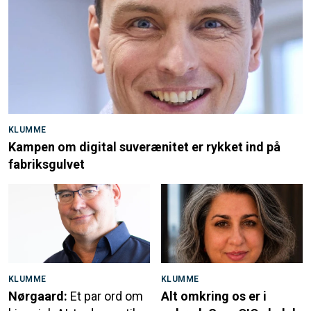
KLUMME
Kampen om digital suverænitet er rykket ind på
fabriksgulvet
KLUMME
KLUMME
Nørgaard:
Et par ord om
Alt omkring os er i