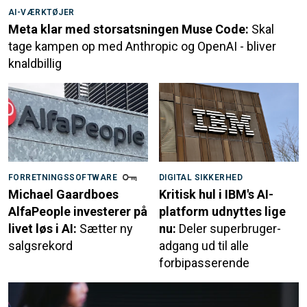
AI-VÆRKTØJER
Meta klar med storsatsningen Muse Code:
Skal
tage kampen op med Anthropic og OpenAI - bliver
knaldbillig
FORRETNINGSSOFTWARE
DIGITAL SIKKERHED
Michael Gaardboes
Kritisk hul i IBM's AI-
AlfaPeople investerer på
platform udnyttes lige
livet løs i AI:
Sætter ny
nu:
Deler superbruger-
salgsrekord
adgang ud til alle
forbipasserende