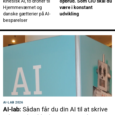
kinesisk AI, to droner til
opbrud. Som CIO skal du
Hjemmeværnet og
være i konstant
danske gætterier på AI-
udvikling
besparelser
AI-LAB 2026
AI-lab:
Sådan får du din AI til at skrive