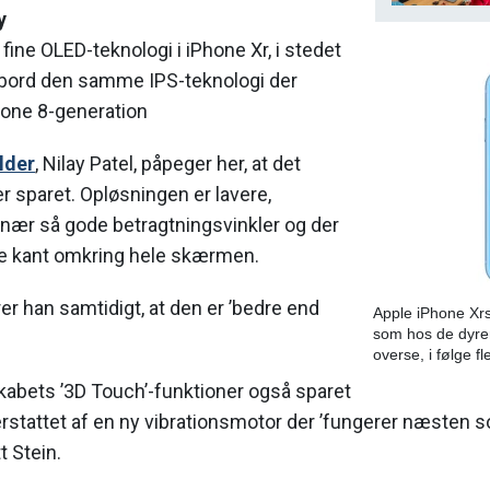
y
fine OLED-teknologi i iPhone Xr, i stedet
bord den samme IPS-teknologi der
hone 8-generation
lder
, Nilay Patel, påpeger her, at det
 sparet. Opløsningen er lavere,
nær så gode betragtningsvinkler og der
re kant omkring hele skærmen.
r han samtidigt, at den er ’bedre end
Apple iPhone Xrs
som hos de dyrere
overse, i følge f
skabets ’3D Touch’-funktioner også sparet
rstattet af en ny vibrationsmotor der ’fungerer næsten 
 Stein.