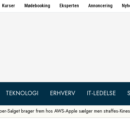
Kurser
Mødebooking
Eksperten
Annoncering
Nyh
TEKNOLOGI
ERHVERV
IT-LEDELSE
per
Salget brager frem hos AWS
Apple sælger men straffes
Kines