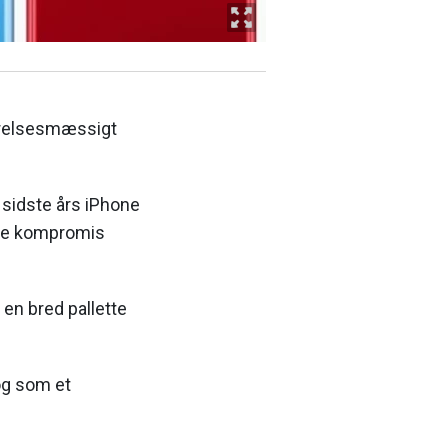
ørrelsesmæssigt
d sidste års iPhone
ette kompromis
 en bred pallette
og som et