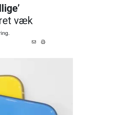
lige’
aret væk
ring.