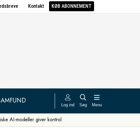
edsbreve
Kontakt
KØB ABONNEMENT
SAMFUND
Log ind
Søg
Menu
iske AI-modeller giver kontrol