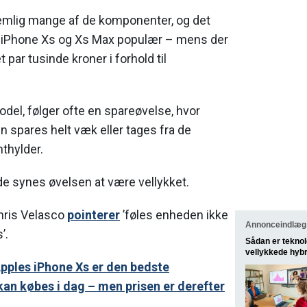
emlig mange af de komponenter, og det
 iPhone Xs og Xs Max populær – mens der
 par tusinde kroner i forhold til
odel, følger ofte en spareøvelse, hvor
 spares helt væk eller tages fra de
thylder.
lde synes øvelsen at være vellykket.
ris Velasco
pointerer
’føles enheden ikke
Annonceindlæg 
’.
Sådan er teknol
vellykkede hyb
Apples iPhone Xs er den bedste
an købes i dag – men prisen er derefter