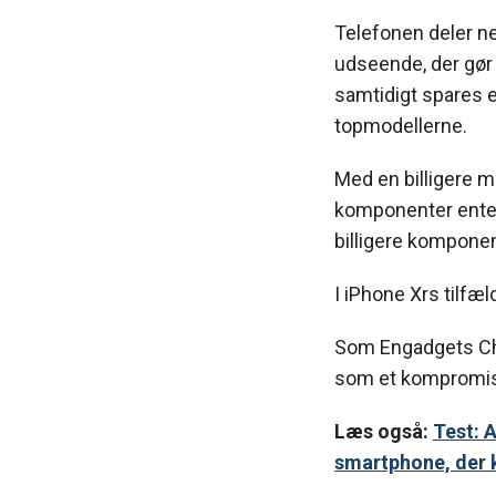
Telefonen deler n
udseende, der gør
samtidigt spares et
topmodellerne.
Med en billigere m
komponenter enten
billigere komponen
I iPhone Xrs tilfæ
Som Engadgets Ch
som et kompromis
Læs også:
Test: 
smartphone, der k