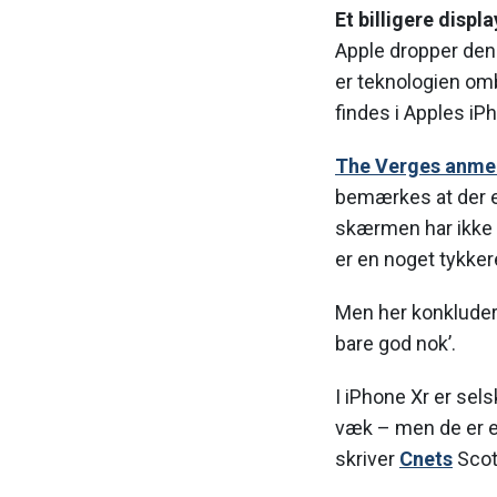
Et billigere displa
Apple dropper den 
er teknologien om
findes i Apples iP
The Verges anme
bemærkes at der er
skærmen har ikke 
er en noget tykke
Men her konkludere
bare god nok’.
I iPhone Xr er sel
væk – men de er e
skriver
Cnets
Scott