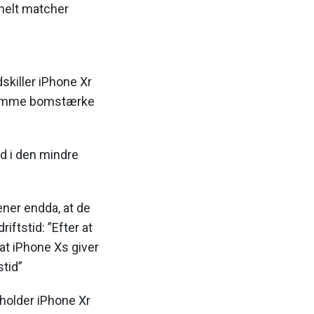
 helt matcher
skiller iPhone Xr
g samme bomstærke
nd i den mindre
er endda, at de
ftstid: ”Efter at
 at iPhone Xs giver
stid”
holder iPhone Xr