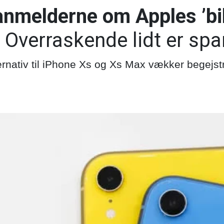
anmelderne om Apples ’bil
Overraskende lidt er sp
ternativ til iPhone Xs og Xs Max vækker begejst