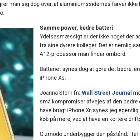
rer man sig dog over, at aluminiumssidernes farver ikke
o.
Samme power, bedre batteri
Ydelsesmæssigt er der ikke noget der ad
fra sine dyrere kolleger. Det er nemli
A12-processor man finder ombord.
Batteriet synes dog at gøre det bedre, e
iPhone Xs.
Joanna Stern fra
Wall Street Journal
men
små kompromiser afvejes af den bedre dri
have brugt iPhone Xr, synes jeg egentlig
køb på mere, ved at have en kortere drift
Gizmodo underbygger den påstånd. Her 