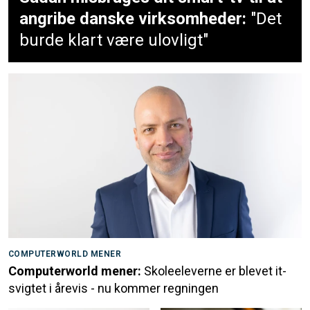
angribe danske virksomheder:
"Det
burde klart være ulovligt"
COMPUTERWORLD MENER
Computerworld mener:
Skoleeleverne er blevet it-
svigtet i årevis - nu kommer regningen