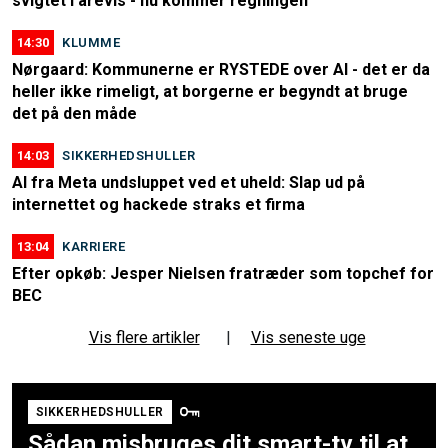
svigtet i årevis - nu kommer regningen
14:30
KLUMME
Nørgaard: Kommunerne er RYSTEDE over AI - det er da
heller ikke rimeligt, at borgerne er begyndt at bruge
det på den måde
14:03
SIKKERHEDSHULLER
AI fra Meta undsluppet ved et uheld: Slap ud på
internettet og hackede straks et firma
13:04
KARRIERE
Efter opkøb: Jesper Nielsen fratræder som topchef for
BEC
Vis flere artikler
|
Vis seneste uge
SIKKERHEDSHULLER
Sådan misbruges dit smart-tv til at