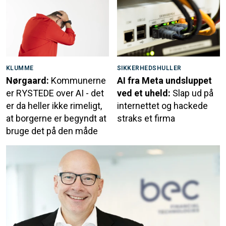
KLUMME
SIKKERHEDSHULLER
Nørgaard:
Kommunerne
AI fra Meta undsluppet
er RYSTEDE over AI - det
ved et uheld:
Slap ud på
er da heller ikke rimeligt,
internettet og hackede
at borgerne er begyndt at
straks et firma
bruge det på den måde