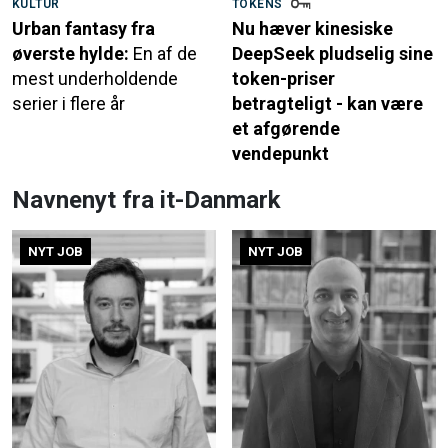
KULTUR
TOKENS
Urban fantasy fra
Nu hæver kinesiske
øverste hylde:
En af de
DeepSeek pludselig sine
mest underholdende
token-priser
serier i flere år
betragteligt - kan være
et afgørende
vendepunkt
Navnenyt fra it-Danmark
NYT JOB
NYT JOB