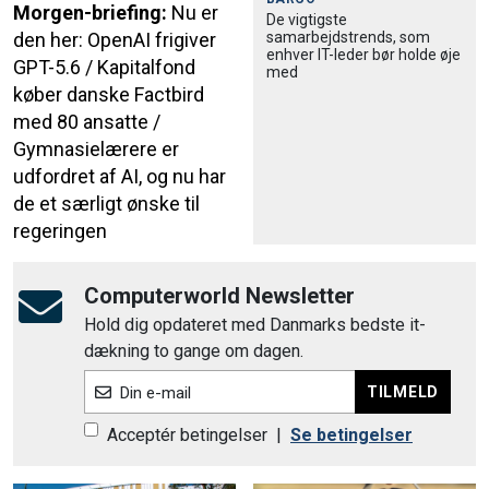
Morgen-briefing:
Nu er
De vigtigste
samarbejdstrends, som
den her: OpenAI frigiver
enhver IT-leder bør holde øje
GPT-5.6 / Kapitalfond
med
køber danske Factbird
med 80 ansatte /
Gymnasielærere er
udfordret af AI, og nu har
de et særligt ønske til
regeringen
Computerworld Newsletter
Hold dig opdateret med Danmarks bedste it-
dækning to gange om dagen.
TILMELD
Din e-mail
Acceptér betingelser
|
Se betingelser