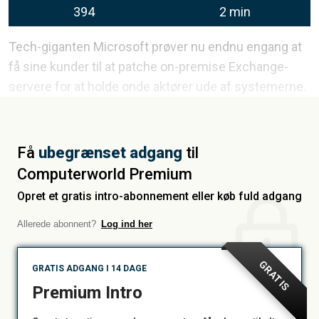
394
2 min
Tech-giganten Microsoft prøver nu endnu engang at
få sine kunder til at patche on-premise Exchange-
servere for at holde onde aktører ude af systemerne.
Få
ubegrænset adgang
til
Computerworld Premium
Opret et gratis intro-abonnement eller køb fuld adgang
Allerede abonnent?
Log ind her
GRATIS
GRATIS ADGANG I 14 DAGE
Premium Intro