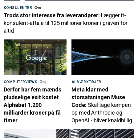
KONSULENTER
Trods stor interesse fra leverandører:
Lægger it-
konsulent-aftale til 125 millioner kroner i graven for
altid
COMPUTERVIEWS
AI-VÆRKTØJER
Derfor har fem mænds
Meta klar med
pludselige exit kostet
storsatsningen Muse
Alphabet 1.200
Code:
Skal tage kampen
milliarder kroner på få
op med Anthropic og
timer
OpenAI - bliver knaldbillig