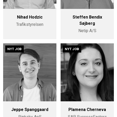
Nihad Hodzic
Steffen Bendix
Søjberg
Trafikstyrelsen
Netip A/S
NYT JOB
NYT JOB
Jeppe Spanggaard
Plamena Cherneva
Pinksky ApS
SAP SuccessFactors