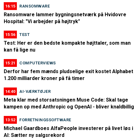
16:15
RANSOMWARE
Ransomware lammer bygningsnetværk på Hvidovre
Hospital: "Vi arbejder på højtryk"
15:56
TEST
Test: Her er den bedste kompakte højttaler, som man
kan få lige nu
15:21
COMPUTERVIEWS
Derfor har fem mænds pludselige exit kostet Alphabet
1.200 milliarder kroner på få timer
14:40
AI-VÆRKTØJER
Meta klar med storsatsningen Muse Code: Skal tage
kampen op med Anthropic og OpenAI - bliver knaldbillig
13:52
FORRETNINGSSOFTWARE
Michael Gaardboes AlfaPeople investerer på livet løs i
AI: Sætter ny salgsrekord