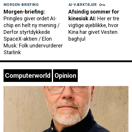
MORGEN-BRIEFING
AI-VÆRKTØJER
Morgen-briefing:
Afsindig sommer for
Pringles giver ordet AI-
kinesisk AI:
Her er tre
chip en helt ny mening /
vigtige øjeblikke, hvor
Derfor styrtdykkede
Kina har givet Vesten
SpaceX-aktien / Elon
baghjul
Musk: Folk undervurderer
Starlink
Computerworld
Opinion