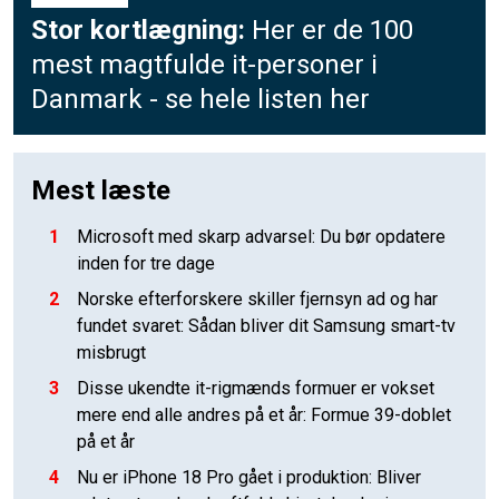
Stor kortlægning:
Her er de 100
mest magtfulde it-personer i
Danmark - se hele listen her
Mest læste
1
Microsoft med skarp advarsel: Du bør opdatere
inden for tre dage
2
Norske efterforskere skiller fjernsyn ad og har
fundet svaret: Sådan bliver dit Samsung smart-tv
misbrugt
3
Disse ukendte it-rigmænds formuer er vokset
mere end alle andres på et år: Formue 39-doblet
på et år
4
Nu er iPhone 18 Pro gået i produktion: Bliver