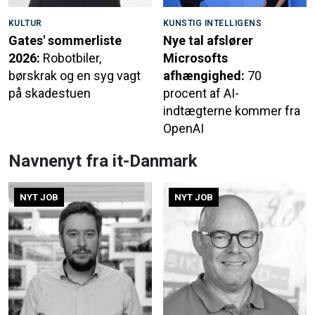
KULTUR
KUNSTIG INTELLIGENS
Gates' sommerliste
Nye tal afslører
2026:
Robotbiler,
Microsofts
børskrak og en syg vagt
afhængighed:
70
på skadestuen
procent af AI-
indtægterne kommer fra
OpenAI
Navnenyt fra it-Danmark
NYT JOB
NYT JOB