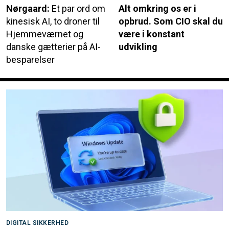
Nørgaard:
Et par ord om
Alt omkring os er i
kinesisk AI, to droner til
opbrud. Som CIO skal du
Hjemmeværnet og
være i konstant
danske gætterier på AI-
udvikling
besparelser
DIGITAL SIKKERHED