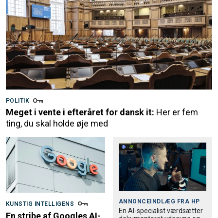
POLITIK
Meget i vente i efteråret for dansk it:
Her er fem
ting, du skal holde øje med
ANNONCEINDLÆG FRA
HP
KUNSTIG INTELLIGENS
En AI-specialist værdsætter
En stribe af Googles AI-