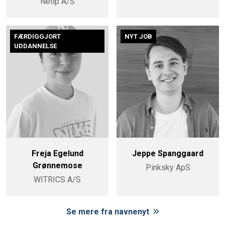
Netip A/S
FÆRDIGGJORT
NYT JOB
UDDANNELSE
Freja Egelund
Jeppe Spanggaard
Grønnemose
Pinksky ApS
WITRICS A/S
Se mere fra navnenyt