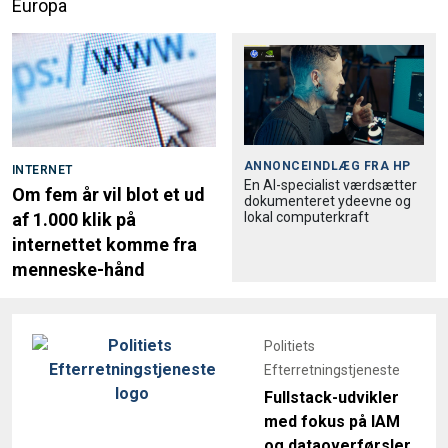
Europa
ANNONCEINDLÆG FRA
HP
INTERNET
En AI-specialist værdsætter
Om fem år vil blot et ud
dokumenteret ydeevne og
lokal computerkraft
af 1.000 klik på
internettet komme fra
menneske-hånd
Politiets
Efterretningstjeneste
Fullstack-udvikler
med fokus på IAM
og dataoverførsler