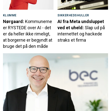
KLUMME
SIKKERHEDSHULLER
Nørgaard:
Kommunerne
AI fra Meta undsluppet
er RYSTEDE over AI - det
ved et uheld:
Slap ud på
er da heller ikke rimeligt,
internettet og hackede
at borgerne er begyndt at
straks et firma
bruge det på den måde