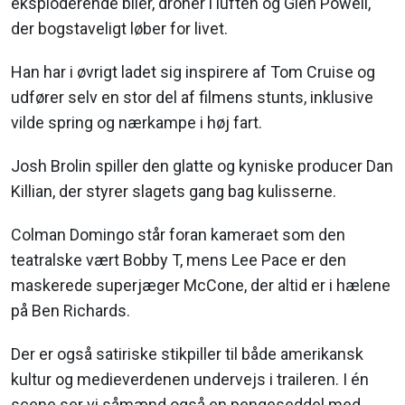
eksploderende biler, droner i luften og Glen Powell,
der bogstaveligt løber for livet.
Han har i øvrigt ladet sig inspirere af Tom Cruise og
udfører selv en stor del af filmens stunts, inklusive
vilde spring og nærkampe i høj fart.
Josh Brolin spiller den glatte og kyniske producer Dan
Killian, der styrer slagets gang bag kulisserne.
Colman Domingo står foran kameraet som den
teatralske vært Bobby T, mens Lee Pace er den
maskerede superjæger McCone, der altid er i hælene
på Ben Richards.
Der er også satiriske stikpiller til både amerikansk
kultur og medieverdenen undervejs i traileren. I én
scene ser vi såmænd også en pengeseddel med