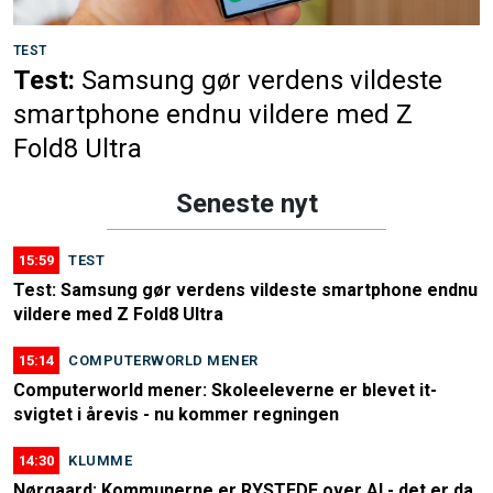
TEST
Test:
Samsung gør verdens vildeste
smartphone endnu vildere med Z
Fold8 Ultra
Seneste nyt
15:59
TEST
Test: Samsung gør verdens vildeste smartphone endnu
vildere med Z Fold8 Ultra
15:14
COMPUTERWORLD MENER
Computerworld mener: Skoleeleverne er blevet it-
svigtet i årevis - nu kommer regningen
14:30
KLUMME
Nørgaard: Kommunerne er RYSTEDE over AI - det er da