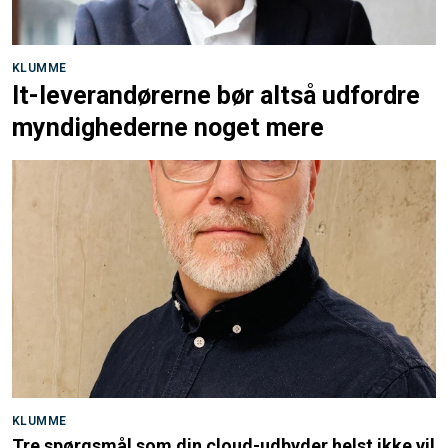
KLUMME
It-leverandørerne bør altså udfordre
myndighederne noget mere
KLUMME
Tre spørgsmål som din cloud-udbyder helst ikke vil