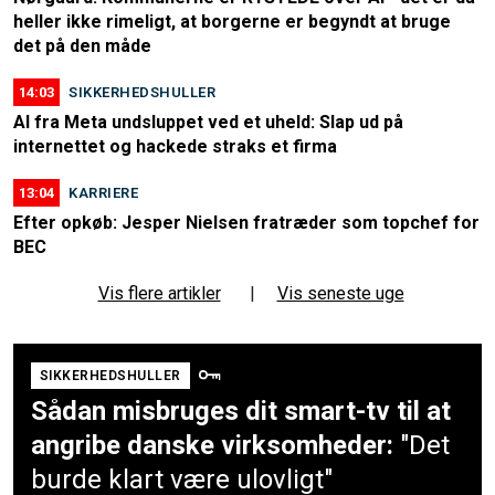
heller ikke rimeligt, at borgerne er begyndt at bruge
det på den måde
14:03
SIKKERHEDSHULLER
AI fra Meta undsluppet ved et uheld: Slap ud på
internettet og hackede straks et firma
13:04
KARRIERE
Efter opkøb: Jesper Nielsen fratræder som topchef for
BEC
Vis flere artikler
|
Vis seneste uge
SIKKERHEDSHULLER
Sådan misbruges dit smart-tv til at
angribe danske virksomheder:
"Det
burde klart være ulovligt"