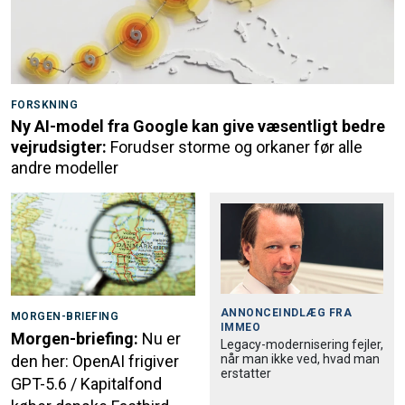
FORSKNING
Ny AI-model fra Google kan give væsentligt bedre
vejrudsigter:
Forudser storme og orkaner før alle
andre modeller
ANNONCEINDLÆG FRA
MORGEN-BRIEFING
IMMEO
Morgen-briefing:
Nu er
Legacy-modernisering fejler,
når man ikke ved, hvad man
den her: OpenAI frigiver
erstatter
GPT-5.6 / Kapitalfond