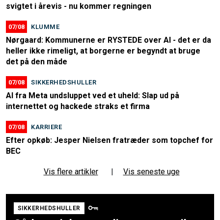
svigtet i årevis - nu kommer regningen
07/08
KLUMME
Nørgaard: Kommunerne er RYSTEDE over AI - det er da
heller ikke rimeligt, at borgerne er begyndt at bruge
det på den måde
07/08
SIKKERHEDSHULLER
AI fra Meta undsluppet ved et uheld: Slap ud på
internettet og hackede straks et firma
07/08
KARRIERE
Efter opkøb: Jesper Nielsen fratræder som topchef for
BEC
Vis flere artikler
|
Vis seneste uge
SIKKERHEDSHULLER