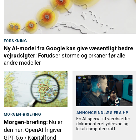
FORSKNING
Ny AI-model fra Google kan give væsentligt bedre
vejrudsigter:
Forudser storme og orkaner før alle
andre modeller
ANNONCEINDLÆG FRA
HP
MORGEN-BRIEFING
En AI-specialist værdsætter
Morgen-briefing:
Nu er
dokumenteret ydeevne og
lokal computerkraft
den her: OpenAI frigiver
GPT-5.6 / Kapitalfond