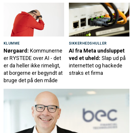
KLUMME
SIKKERHEDSHULLER
Nørgaard:
Kommunerne
AI fra Meta undsluppet
er RYSTEDE over AI - det
ved et uheld:
Slap ud på
er da heller ikke rimeligt,
internettet og hackede
at borgerne er begyndt at
straks et firma
bruge det på den måde