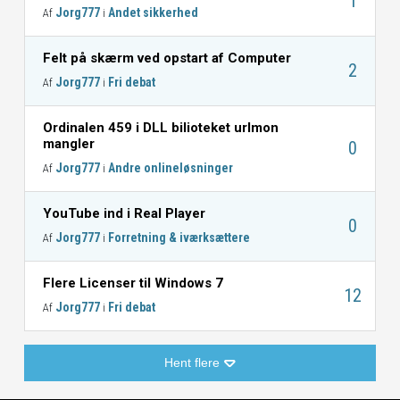
1
Jorg777
Andet sikkerhed
Af
i
Felt på skærm ved opstart af Computer
2
Jorg777
Fri debat
Af
i
Ordinalen 459 i DLL bilioteket urlmon
mangler
0
Jorg777
Andre onlineløsninger
Af
i
YouTube ind i Real Player
0
Jorg777
Forretning & iværksættere
Af
i
Flere Licenser til Windows 7
12
Jorg777
Fri debat
Af
i
Hent flere