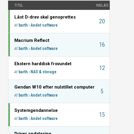
TITEL
INDLÆG
Låst D-drev skal genoprettes
20
barth
Andet software
Af
i
Macrium Reflect
16
barth
Andet software
Af
i
Ekstern harddisk frsvundet
12
barth
NAS & storage
Af
i
Gendan W10 efter nulstillet computer
5
barth
Andet software
Af
i
Systemgendannelse
15
barth
Andet software
Af
i
Driver opdatering