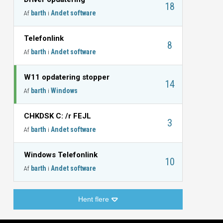
18
barth
Andet software
Af
i
Telefonlink
8
barth
Andet software
Af
i
W11 opdatering stopper
14
barth
Windows
Af
i
CHKDSK C: /r FEJL
3
barth
Andet software
Af
i
Windows Telefonlink
10
barth
Andet software
Af
i
Hent flere