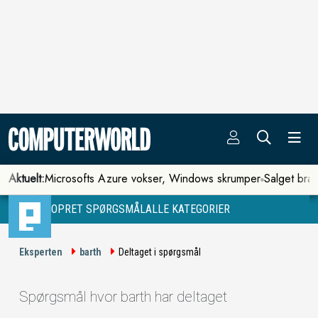
Aktuelt:
Microsofts Azure vokser, Windows skrumper
Salget bra
OPRET SPØRGSMÅL
ALLE KATEGORIER
Eksperten
barth
Deltaget i spørgsmål
Spørgsmål hvor barth har deltaget