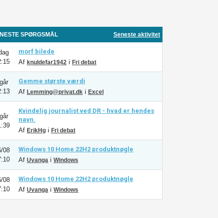
NESTE SPØRGSMÅL
Seneste aktivitet
morf bilede
 dag
2:15
Af
i
knuldefar1942
Fri debat
Gemme største værdi
 går
2:13
Af
i
Lemming@privat.dk
Excel
Kvindelig journalist ved DR - hvad er hendes
 går
navn.
1:39
Af
i
ErikHg
Fri debat
Windows 10 Home 22H2 produktnøgle
6/08
7:10
Af
i
Uvanga
Windows
Windows 10 Home 22H2 produktnøgle
6/08
7:10
Af
i
Uvanga
Windows