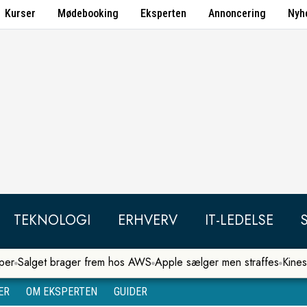
Kurser
Mødebooking
Eksperten
Annoncering
Nyh
TEKNOLOGI
ERHVERV
IT-LEDELSE
per
Salget brager frem hos AWS
Apple sælger men straffes
Kines
ER
OM EKSPERTEN
GUIDER