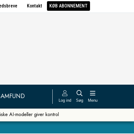
edsbreve
Kontakt
KØB ABONNEMENT
SAMFUND
Log ind
Søg
Menu
iske AI-modeller giver kontrol