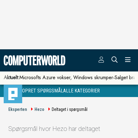
Aktuelt:
Microsofts Azure vokser, Windows skrumper
Salget bra
OPRET SPØRGSMÅL
ALLE KATEGORIER
Eksperten
Hezo
Deltaget i spørgsmål
Spørgsmål hvor Hezo har deltaget