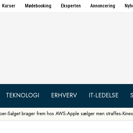
Kurser
Mødebooking
Eksperten
Annoncering
Nyh
TEKNOLOGI
ERHVERV
IT-LEDELSE
per
Salget brager frem hos AWS
Apple sælger men straffes
Kines