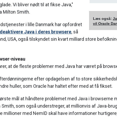
ade. Vi bliver nødt til at fikse Java,"
a Milton Smith.
Læs også:
Ja
vil Oracle Da
dstjenester i lille Danmark har opfordret
deaktivere Java i deres browsere
, så
d, USA, også tilskyndet sin kvart milliard store befolkning
wser-niveau
arer, at de fleste problemer med Java har været på brows
efterdønningerne efter opdagelsen af to store sikkerheds
dre huller, som Oracle har haltet efter med at få fikset.
største mål at håndtere problemet med Java i browserne
on Smith, som også understreger, at millionvis af Java-br
e millioner med NemID skal have informationer hurtigere,