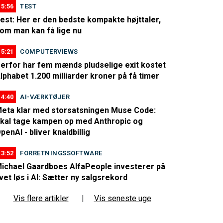
15:56
TEST
est: Her er den bedste kompakte højttaler,
om man kan få lige nu
15:21
COMPUTERVIEWS
erfor har fem mænds pludselige exit kostet
lphabet 1.200 milliarder kroner på få timer
14:40
AI-VÆRKTØJER
eta klar med storsatsningen Muse Code:
kal tage kampen op med Anthropic og
penAI - bliver knaldbillig
13:52
FORRETNINGSSOFTWARE
ichael Gaardboes AlfaPeople investerer på
ivet løs i AI: Sætter ny salgsrekord
Vis flere artikler
|
Vis seneste uge
ejder på højtryk"