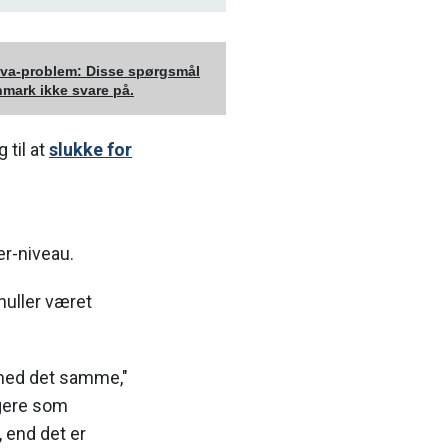
va-problem: Disse spørgsmål
nmark ikke svare på.
 til at
slukke for
er-niveau.
huller været
 med det samme,"
ugere som
 end det er