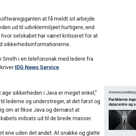
softwaregiganten at få meldt sit arbejde
en ud til udviklermiljøet hurtigere, end
u, hvor selskabet har været kritiseret for at
ed sikkerhedsinformationerne.
on Smith i en telefonsnak med ledere fra
skriver
IDG News Service
.
 øge sikkerheden i Java er meget enkel,"
Annonceindlæg 
Partiklerne inge
til lederne og understreger, at det først og
datacentre og 
ig om at fikse Java og dernæst at
abets indsats ud til de brede masser.
det ene uden det andet. At snakke og glatte