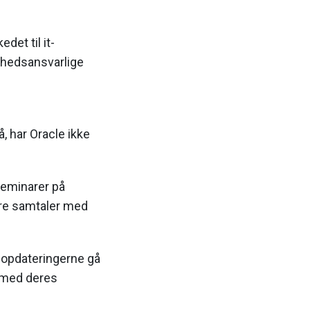
det til it-
erhedsansvarlige
 har Oracle ikke
sseminarer på
re samtaler med
sopdateringerne gå
r med deres