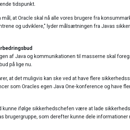
rende tidspunkt.
 mål, at Oracle skal nå alle vores brugere fra konsummarke
ntrene og udviklere," lyder målsætningen fra Javas sikk
orbedringsbud
gen af Java og kommunikationen til masserne skal foregå,
ud på lige nu.
arer, at det muligvis kan ske ved at have flere sikkerhed
ncer som Oracles egen Java One-konference og have fle
 kunne ifølge sikkerhedschefen være at lade sikkerhed
avas brugergruppe, som derefter kunne dele informatione