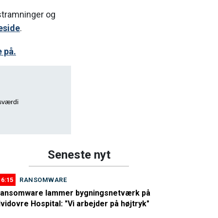
stramninger og
eside
.
 på.
gsværdi
Seneste nyt
16:15
RANSOMWARE
ansomware lammer bygningsnetværk på
vidovre Hospital: "Vi arbejder på højtryk"