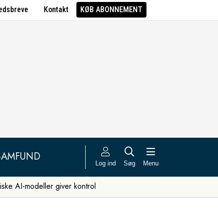
edsbreve
Kontakt
KØB ABONNEMENT
SAMFUND
Log ind
Søg
Menu
iske AI-modeller giver kontrol