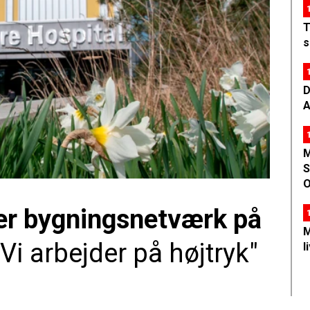
T
s
D
A
M
S
O
r bygningsnetværk på
M
"Vi arbejder på højtryk"
l
are lammer bygningsnetværk på Hvidovre Hospital: "Vi arb