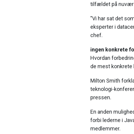
tilfældet på nuvæ
"Vi har sat det som
eksperter i datace
chef.
ingen konkrete f
Hvordan forbedrin
de mest konkrete b
Milton Smith forkl
teknologi-konfere
pressen.
En anden mulighed
forbi lederne i J
medlemmer.