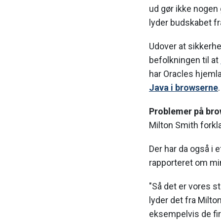
ud gør ikke nogen gl
lyder budskabet fr
Udover at sikkerhe
befolkningen til at
har Oracles hjemlan
Java i browserne
.
Problemer på bro
Milton Smith forkl
Der har da også i 
rapporteret om min
"Så det er vores 
lyder det fra Milt
eksempelvis de fir