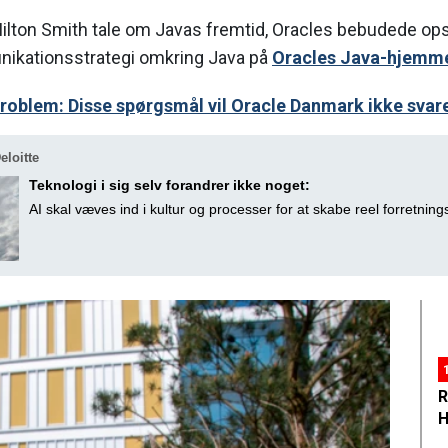
Milton Smith tale om Javas fremtid, Oracles bebudede op
ikationsstrategi omkring Java på
Oracles Java-hjemm
roblem: Disse spørgsmål vil Oracle Danmark ikke svare
loitte
Teknologi i sig selv forandrer ikke noget:
AI skal væves ind i kultur og processer for at skabe reel forretnin
R
H