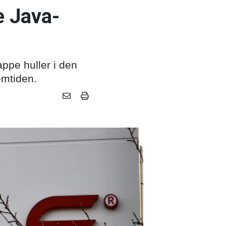
e Java-
appe huller i den
emtiden.