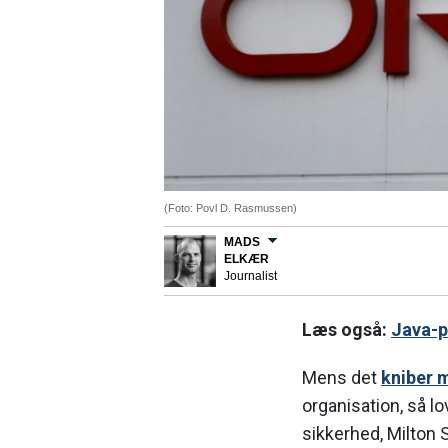
(Foto: Povl D. Rasmussen)
MADS
ELKÆR
Journalist
Læs også:
Java-p
Mens det
kniber m
organisation, så lo
sikkerhed, Milton 