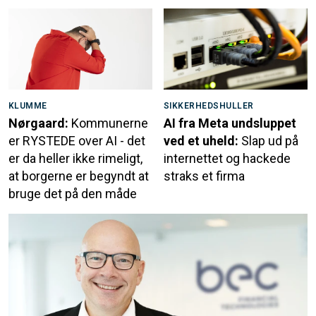
KLUMME
SIKKERHEDSHULLER
Nørgaard:
Kommunerne
AI fra Meta undsluppet
er RYSTEDE over AI - det
ved et uheld:
Slap ud på
er da heller ikke rimeligt,
internettet og hackede
at borgerne er begyndt at
straks et firma
bruge det på den måde