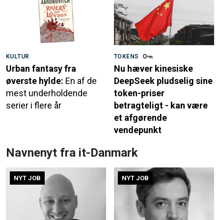
KULTUR
TOKENS
Urban fantasy fra
Nu hæver kinesiske
øverste hylde:
En af de
DeepSeek pludselig sine
mest underholdende
token-priser
serier i flere år
betragteligt - kan være
et afgørende
vendepunkt
Navnenyt fra it-Danmark
NYT JOB
NYT JOB