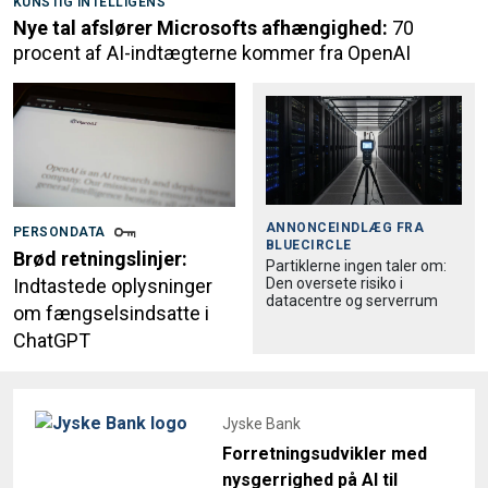
KUNSTIG INTELLIGENS
Nye tal afslører Microsofts afhængighed:
70
procent af AI-indtægterne kommer fra OpenAI
ANNONCEINDLÆG FRA
PERSONDATA
BLUECIRCLE
Brød retningslinjer:
Partiklerne ingen taler om:
Den oversete risiko i
Indtastede oplysninger
datacentre og serverrum
om fængselsindsatte i
ChatGPT
Jyske Bank
Forretningsudvikler med
nysgerrighed på AI til