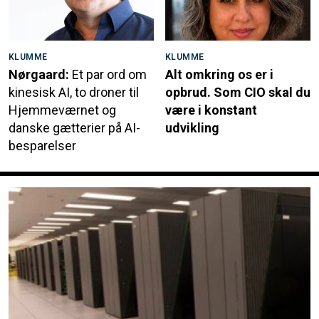
KLUMME
KLUMME
Nørgaard:
Et par ord om
Alt omkring os er i
kinesisk AI, to droner til
opbrud. Som CIO skal du
Hjemmeværnet og
være i konstant
danske gætterier på AI-
udvikling
besparelser