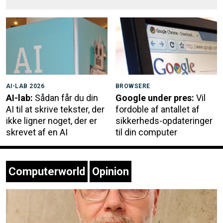
AI-LAB 2026
BROWSERE
AI-lab:
Sådan får du din
Google under pres:
Vil
AI til at skrive tekster, der
fordoble af antallet af
ikke ligner noget, der er
sikkerheds-opdateringer
skrevet af en AI
til din computer
Computerworld
Opinion