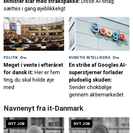
Minister klar med strakspakke:
Disse AI-tiltag
sættes i gang øjeblikkeligt
POLITIK
KUNSTIG INTELLIGENS
Meget i vente i efteråret
En stribe af Googles AI-
for dansk it:
Her er fem
superstjerner forlader
ting, du skal holde øje
pludselig skuden:
med
Sender chokbølge
gennem aktiemarkedet
Navnenyt fra it-Danmark
NYT JOB
NYT JOB