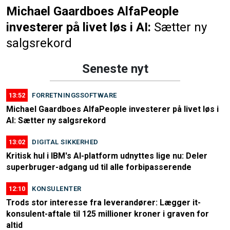
Michael Gaardboes AlfaPeople
investerer på livet løs i AI:
Sætter ny
salgsrekord
Seneste nyt
13:52
FORRETNINGSSOFTWARE
Michael Gaardboes AlfaPeople investerer på livet løs i
AI: Sætter ny salgsrekord
13:02
DIGITAL SIKKERHED
Kritisk hul i IBM's AI-platform udnyttes lige nu: Deler
superbruger-adgang ud til alle forbipasserende
12:10
KONSULENTER
Trods stor interesse fra leverandører: Lægger it-
konsulent-aftale til 125 millioner kroner i graven for
altid