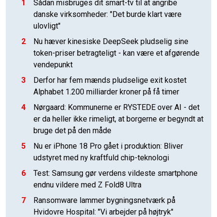
1
Sådan misbruges dit smart-tv til at angribe
danske virksomheder: "Det burde klart være
ulovligt"
2
Nu hæver kinesiske DeepSeek pludselig sine
token-priser betragteligt - kan være et afgørende
vendepunkt
3
Derfor har fem mænds pludselige exit kostet
Alphabet 1.200 milliarder kroner på få timer
4
Nørgaard: Kommunerne er RYSTEDE over AI - det
er da heller ikke rimeligt, at borgerne er begyndt at
bruge det på den måde
5
Nu er iPhone 18 Pro gået i produktion: Bliver
udstyret med ny kraftfuld chip-teknologi
6
Test: Samsung gør verdens vildeste smartphone
endnu vildere med Z Fold8 Ultra
7
Ransomware lammer bygningsnetværk på
Hvidovre Hospital: "Vi arbejder på højtryk"