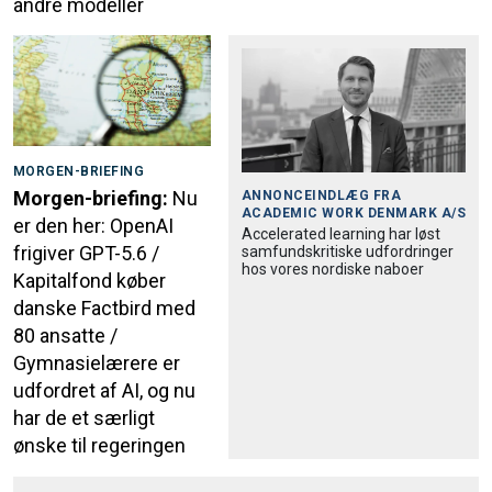
andre modeller
MORGEN-BRIEFING
Morgen-briefing:
Nu
ANNONCEINDLÆG FRA
ACADEMIC WORK DENMARK A/S
er den her: OpenAI
Accele­rated learning har løst
frigiver GPT-5.6 /
samfund­skri­tiske udfordringer
hos vores nordiske naboer
Kapitalfond køber
danske Factbird med
80 ansatte /
Gymnasielærere er
udfordret af AI, og nu
har de et særligt
ønske til regeringen