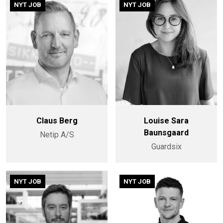
NYT JOB
NYT JOB
Claus Berg
Louise Sara
Baunsgaard
Netip A/S
Guardsix
NYT JOB
NYT JOB