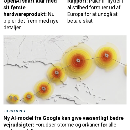
OpenAI snart klar med
Rapport:
Palantir flytter i
sit første
al stilhed formuer ud af
hardwareprodukt:
Nu
Europa for at undgå at
pipler det frem med nye
betale skat
detaljer
FORSKNING
Ny AI-model fra Google kan give væsentligt bedre
vejrudsigter:
Forudser storme og orkaner før alle