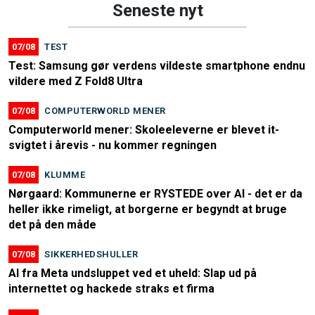
Seneste nyt
07/08
TEST
Test: Samsung gør verdens vildeste smartphone endnu
vildere med Z Fold8 Ultra
07/08
COMPUTERWORLD MENER
Computerworld mener: Skoleeleverne er blevet it-
svigtet i årevis - nu kommer regningen
07/08
KLUMME
Nørgaard: Kommunerne er RYSTEDE over AI - det er da
heller ikke rimeligt, at borgerne er begyndt at bruge
det på den måde
07/08
SIKKERHEDSHULLER
AI fra Meta undsluppet ved et uheld: Slap ud på
internettet og hackede straks et firma