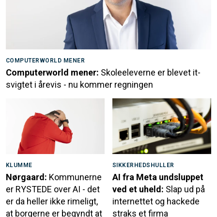
COMPUTERWORLD MENER
Computerworld mener:
Skoleeleverne er blevet it-
svigtet i årevis - nu kommer regningen
KLUMME
SIKKERHEDSHULLER
Nørgaard:
Kommunerne
AI fra Meta undsluppet
er RYSTEDE over AI - det
ved et uheld:
Slap ud på
er da heller ikke rimeligt,
internettet og hackede
at borgerne er begyndt at
straks et firma