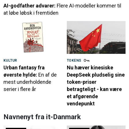
AI-godfather advarer:
Flere AI-modeller kommer til
at løbe løbsk i fremtiden
KULTUR
TOKENS
Urban fantasy fra
Nu hæver kinesiske
øverste hylde:
En af de
DeepSeek pludselig sine
mest underholdende
token-priser
serier i flere år
betragteligt - kan være
et afgørende
vendepunkt
Navnenyt fra it-Danmark