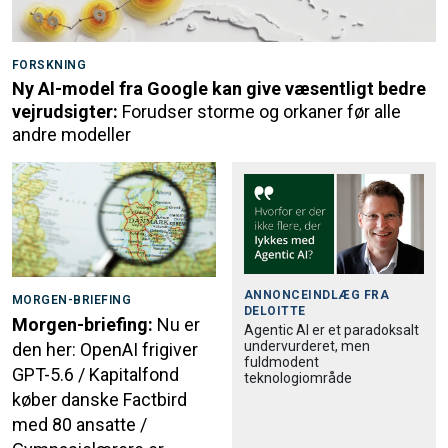
FORSKNING
Ny AI-model fra Google kan give væsentligt bedre
vejrudsigter:
Forudser storme og orkaner før alle
andre modeller
ANNONCEINDLÆG FRA
MORGEN-BRIEFING
DELOITTE
Morgen-briefing:
Nu er
Agentic AI er et paradoksalt
undervurderet, men
den her: OpenAI frigiver
fuldmodent
GPT-5.6 / Kapitalfond
teknologiområde
køber danske Factbird
med 80 ansatte /