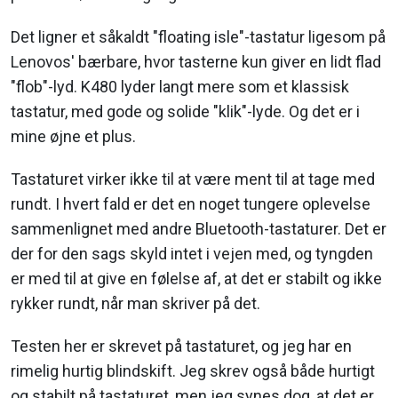
Det ligner et såkaldt "floating isle"-tastatur ligesom på
Lenovos' bærbare, hvor tasterne kun giver en lidt flad
"flob"-lyd. K480 lyder langt mere som et klassisk
tastatur, med gode og solide "klik"-lyde. Og det er i
mine øjne et plus.
Tastaturet virker ikke til at være ment til at tage med
rundt. I hvert fald er det en noget tungere oplevelse
sammenlignet med andre Bluetooth-tastaturer. Det er
der for den sags skyld intet i vejen med, og tyngden
er med til at give en følelse af, at det er stabilt og ikke
rykker rundt, når man skriver på det.
Testen her er skrevet på tastaturet, og jeg har en
rimelig hurtig blindskift. Jeg skrev også både hurtigt
og stabilt på tastaturet, men jeg synes dog, at det er