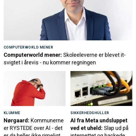
COMPUTERWORLD MENER
Computerworld mener:
Skoleeleverne er blevet it-
svigtet i årevis - nu kommer regningen
KLUMME
SIKKERHEDSHULLER
Nørgaard:
Kommunerne
AI fra Meta undsluppet
er RYSTEDE over AI - det
ved et uheld:
Slap ud på
er da heller ikke rimeligt,
internettet og hackede