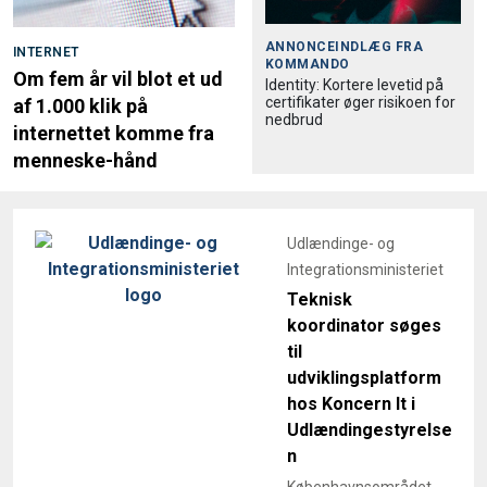
ANNONCEINDLÆG FRA
INTERNET
KOMMANDO
Om fem år vil blot et ud
Identity: Kortere levetid på
certifikater øger risikoen for
af 1.000 klik på
nedbrud
internettet komme fra
menneske-hånd
Udlændinge- og
Integrationsministeriet
Teknisk
koordinator søges
til
udviklingsplatform
hos Koncern It i
Udlændingestyrelse
n
Københavnsområdet