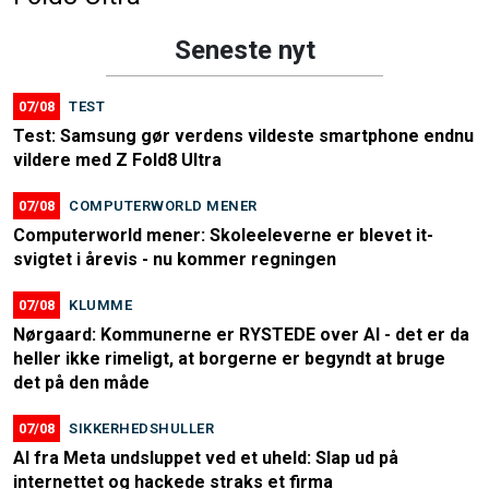
Seneste nyt
07/08
TEST
Test: Samsung gør verdens vildeste smartphone endnu
vildere med Z Fold8 Ultra
07/08
COMPUTERWORLD MENER
Computerworld mener: Skoleeleverne er blevet it-
svigtet i årevis - nu kommer regningen
07/08
KLUMME
Nørgaard: Kommunerne er RYSTEDE over AI - det er da
heller ikke rimeligt, at borgerne er begyndt at bruge
det på den måde
07/08
SIKKERHEDSHULLER
AI fra Meta undsluppet ved et uheld: Slap ud på
internettet og hackede straks et firma