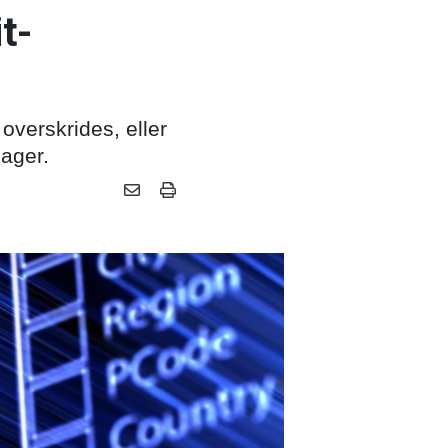
t-
 overskrides, eller
sager.