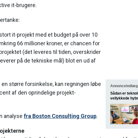
tive it-brugere.
ftertanke:
 stort it-projekt med et budget på over 10
omkring 66 millioner kroner, er chancen for
ojektet (det leveres til tiden, overskrider
leverer på de tekniske mål) blot en ud af
m en større forsinkelse, kan regningen løbe
Annonceindlæg 
ocent af den oprindelige projekt-
Sådan er teknol
vellykkede hyb
en analyse
fra Boston Consulting Group
.
rojekterne