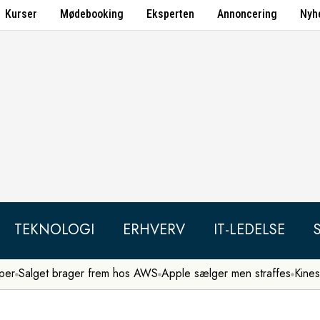
Kurser
Mødebooking
Eksperten
Annoncering
Nyh
TEKNOLOGI
ERHVERV
IT-LEDELSE
per
Salget brager frem hos AWS
Apple sælger men straffes
Kines