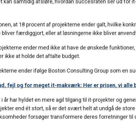
 kan samtidig afsløre, hvordan succesraten ser ud for it
nen, at 18 procent af projekterne ender galt, hvilke konkre
e bliver færdiggjort, eller at løsningerne ikke bliver anvend
rojekterne ender med ikke at have de ønskede funktioner, i
ller ikke at holde det aftalte budget.
jekterne ender ifølge Boston Consulting Group som en s
, fejl og for meget it-makværk: Her er prisen, vi alle 
i år har hyldet en mere agil tilgang til it-projekter og gene
kter end ét stort, så er det svært helt at undgå de store i
rksomheder forsøger transformere deres forretninger til d