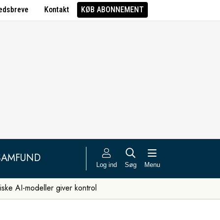
edsbreve
Kontakt
KØB ABONNEMENT
SAMFUND
Log ind
Søg
Menu
iske AI-modeller giver kontrol