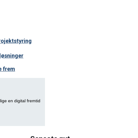
rojektstyring
løsninger
e frem
lige en digital fremtid