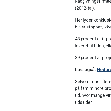
Rådgivningsfirmaet
(2012-tal).
Her lyder konklusio
bliver stoppet, ikk
43 procent af it-p
leveret til tiden, e
39 procent af pro
Læs også:
Nedbrud
Selvom man i flere 
på fem mindre proje
tid, hvor mange vi
tidsalder.