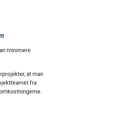
en
kan minimere
erprojekter, at man
rojektteamet fra
g omkostningerne.