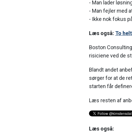
- Man lader løsning
- Man fejler med a
- Ikke nok fokus p
Læs også:
To helt
Boston Consulting
risiciene ved de st
Blandt andet anbef
sørger for at de re
starten får define
Læs resten af anb
Læs også: