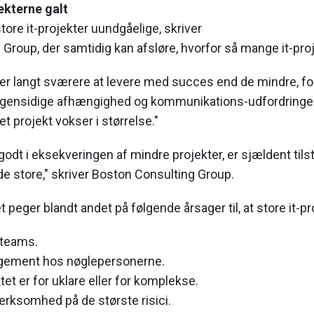
ekterne galt
tore it-projekter uundgåelige, skriver
Group, der samtidig kan afsløre, hvorfor så mange it-proj
r er langt sværere at levere med succes end de mindre, for
 gensidige afhængighed og kommunikations-udfordringer
et projekt vokser i størrelse."
godt i eksekveringen af mindre projekter, er sjældent tilst
e store," skriver Boston Consulting Group.
peger blandt andet på følgende årsager til, at store it-pr
-teams.
gement hos nøglepersonerne.
ktet er for uklare eller for komplekse.
ksomhed på de største risici.