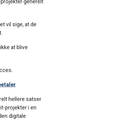
-projekter generelt
t vil sige, at de
t.
kke at blive
ucces.
betaler
relt hellere satser
t-projekter i en
en digitale