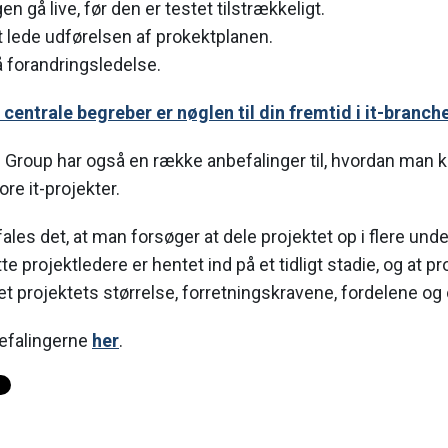
en gå live, før den er testet tilstrækkeligt.
t lede udførelsen af prokektplanen.
å forandringsledelse.
 centrale begreber er nøglen til din fremtid i it-branch
 Group har også en række anbefalinger til, hvordan man 
ore it-projekter.
ales det, at man forsøger at dele projektet op i flere und
tte projektledere er hentet ind på et tidligt stadie, og at p
ret projektets størrelse, forretningskravene, fordelene o
efalingerne
her
.