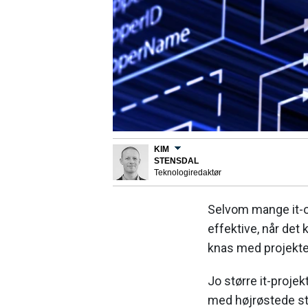
KIM
STENSDAL
Teknologiredaktør
Selvom mange it-or
effektive, når det k
knas med projekte
Jo større it-projekt
med højrøstede s