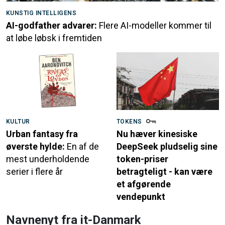
KUNSTIG INTELLIGENS
AI-godfather advarer:
Flere AI-modeller kommer til
at løbe løbsk i fremtiden
KULTUR
TOKENS
Urban fantasy fra
Nu hæver kinesiske
øverste hylde:
En af de
DeepSeek pludselig sine
mest underholdende
token-priser
serier i flere år
betragteligt - kan være
et afgørende
vendepunkt
Navnenyt fra it-Danmark