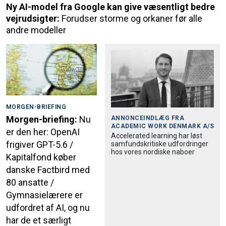
Ny AI-model fra Google kan give væsentligt bedre
vejrudsigter:
Forudser storme og orkaner før alle
andre modeller
MORGEN-BRIEFING
Morgen-briefing:
Nu
ANNONCEINDLÆG FRA
ACADEMIC WORK DENMARK A/S
er den her: OpenAI
Accele­rated learning har løst
frigiver GPT-5.6 /
samfund­skri­tiske udfordringer
hos vores nordiske naboer
Kapitalfond køber
danske Factbird med
80 ansatte /
Gymnasielærere er
udfordret af AI, og nu
har de et særligt