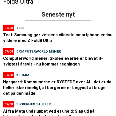
Fold8 Ultra
Seneste nyt
07/08
TEST
Test: Samsung gør verdens vildeste smartphone endnu
vildere med Z Fold8 Ultra
07/08
COMPUTERWORLD MENER
Computerworld mener: Skoleeleverne er blevet it-
svigtet i årevis - nu kommer regningen
07/08
KLUMME
Nørgaard: Kommunerne er RYSTEDE over AI - det er da
heller ikke rimeligt, at borgerne er begyndt at bruge
det på den måde
07/08
SIKKERHEDSHULLER
AI fra Meta undsluppet ved et uheld: Slap ud på