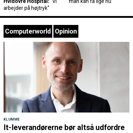
Hvidovre Hospital:
"Vi
man kan få lige nu
arbejder på højtryk"
Computerworld
Opinion
KLUMME
It-leverandørerne bør altså udfordre