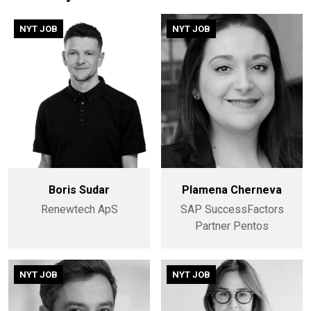
NYT JOB
NYT JOB
Boris Sudar
Plamena Cherneva
Renewtech ApS
SAP SuccessFactors
Partner Pentos
NYT JOB
NYT JOB