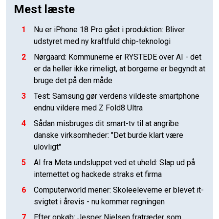
Mest læste
1
Nu er iPhone 18 Pro gået i produktion: Bliver
udstyret med ny kraftfuld chip-teknologi
2
Nørgaard: Kommunerne er RYSTEDE over AI - det
er da heller ikke rimeligt, at borgerne er begyndt at
bruge det på den måde
3
Test: Samsung gør verdens vildeste smartphone
endnu vildere med Z Fold8 Ultra
4
Sådan misbruges dit smart-tv til at angribe
danske virksomheder: "Det burde klart være
ulovligt"
5
AI fra Meta undsluppet ved et uheld: Slap ud på
internettet og hackede straks et firma
6
Computerworld mener: Skoleeleverne er blevet it-
svigtet i årevis - nu kommer regningen
7
Efter opkøb: Jesper Nielsen fratræder som