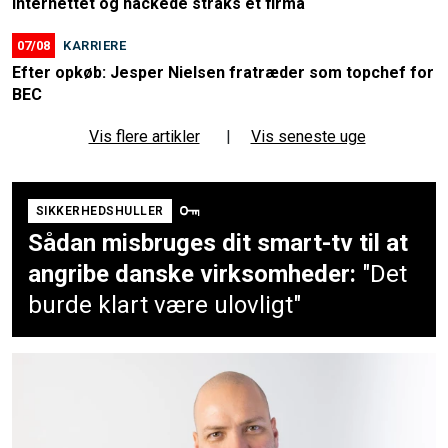
internettet og hackede straks et firma
07/08
KARRIERE
Efter opkøb: Jesper Nielsen fratræder som topchef for
BEC
Vis flere artikler
|
Vis seneste uge
SIKKERHEDSHULLER
Sådan misbruges dit smart-tv til at
angribe danske virksomheder:
"Det
burde klart være ulovligt"